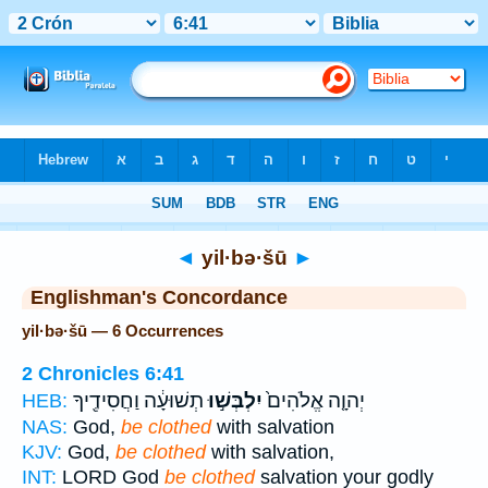
Bible
>
Strong's
> Hebrew
◄
yil·bə·šū
►
Englishman's Concordance
yil·bə·šū — 6 Occurrences
2 Chronicles 6:41
יְהוָ֤ה אֱלֹהִים֙
יִלְבְּשׁ֣וּ
תְשׁוּעָ֔ה וַחֲסִידֶ֖יךָ
HEB:
NAS:
God,
be clothed
with salvation
KJV:
God,
be clothed
with salvation,
INT:
LORD God
be clothed
salvation your godly