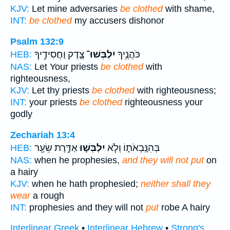
KJV:
Let mine adversaries
be clothed
with shame,
INT:
be clothed
my accusers dishonor
Psalm 132:9
כֹּהֲנֶ֥יךָ
יִלְבְּשׁוּ־
צֶ֑דֶק וַחֲסִידֶ֥יךָ
HEB:
NAS:
Let Your priests
be clothed
with
righteousness,
KJV:
Let thy priests
be clothed
with righteousness;
INT:
your priests
be clothed
righteousness your
godly
Zechariah 13:4
בְּהִנָּֽבְאֹת֑וֹ וְלֹ֧א
יִלְבְּשׁ֛וּ
אַדֶּ֥רֶת שֵׂעָ֖ר
HEB:
NAS:
when he prophesies,
and they will not put
on
a hairy
KJV:
when he hath prophesied;
neither shall they
wear
a rough
INT:
prophesies and they will not
put
robe A hairy
Interlinear Greek
•
Interlinear Hebrew
•
Strong's