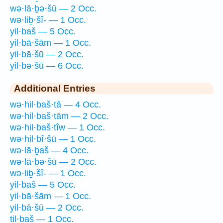
wə·lā·ḇə·šū — 2 Occ.
wə·liḇ·šî- — 1 Occ.
yil·baš — 5 Occ.
yil·bā·šām — 1 Occ.
yil·bā·šū — 2 Occ.
yil·bə·šū — 6 Occ.
Additional Entries
wə·hil·baš·tā — 4 Occ.
wə·hil·baš·tām — 2 Occ.
wə·hil·baš·tîw — 1 Occ.
wə·hil·bî·šū — 1 Occ.
wə·lā·ḇaš — 4 Occ.
wə·lā·ḇə·šū — 2 Occ.
wə·liḇ·šî- — 1 Occ.
yil·baš — 5 Occ.
yil·bā·šām — 1 Occ.
yil·bā·šū — 2 Occ.
ṯil·baš — 1 Occ.