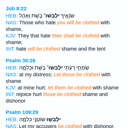
Job 8:22
שֹׂנְאֶ֥יךָ
יִלְבְּשׁוּ־
בֹ֑שֶׁת וְאֹ֖הֶל
HEB:
NAS:
Those who hate
you will be clothed
with
shame,
KJV:
They that hate
thee shall be clothed
with
shame;
INT:
hate
will be clothed
shame and the tent
Psalm 35:26
שְׂמֵחֵ֪י רָעָ֫תִ֥י
יִֽלְבְּשׁוּ־
בֹ֥שֶׁת וּכְלִמָּ֑ה
HEB:
NAS:
at my distress;
Let those be clothed
with
shame
KJV:
at mine hurt:
let them be clothed
with shame
INT:
rejoice hurt
those be clothed
shame and
dishonor
Psalm 109:29
יִלְבְּשׁ֣וּ
שׂוֹטְנַ֣י כְּלִמָּ֑ה
HEB:
NAS:
Let my accusers
be clothed
with dishonor,