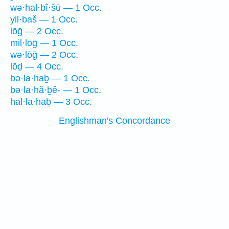
wə·hal·bî·šū — 1 Occ.
yil·baš — 1 Occ.
lōḡ — 2 Occ.
mil·lōḡ — 1 Occ.
wə·lōḡ — 2 Occ.
lōḏ — 4 Occ.
bə·la·haḇ — 1 Occ.
bə·la·hă·ḇê- — 1 Occ.
hal·la·haḇ — 3 Occ.
Englishman's Concordance