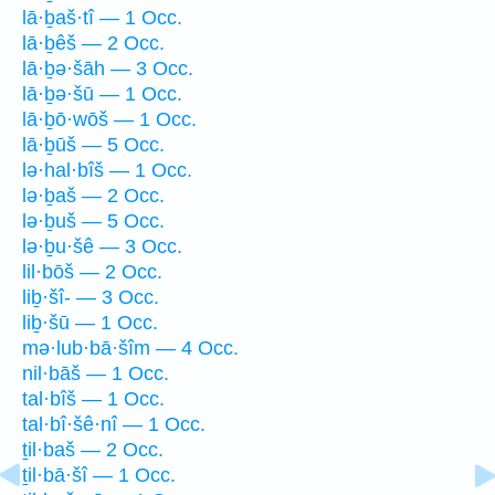
lā·ḇaš·tî — 1 Occ.
lā·ḇêš — 2 Occ.
lā·ḇə·šāh — 3 Occ.
lā·ḇə·šū — 1 Occ.
lā·ḇō·wōš — 1 Occ.
lā·ḇūš — 5 Occ.
lə·hal·bîš — 1 Occ.
lə·ḇaš — 2 Occ.
lə·ḇuš — 5 Occ.
lə·ḇu·šê — 3 Occ.
lil·bōš — 2 Occ.
liḇ·šî- — 3 Occ.
liḇ·šū — 1 Occ.
mə·lub·bā·šîm — 4 Occ.
nil·bāš — 1 Occ.
tal·bîš — 1 Occ.
tal·bî·šê·nî — 1 Occ.
ṯil·baš — 2 Occ.
ṯil·bā·šî — 1 Occ.