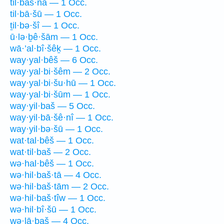
til·baš·nā — 1 Occ.
til·bā·šū — 1 Occ.
ṯil·bə·šî — 1 Occ.
ū·lə·ḇê·šām — 1 Occ.
wā·’al·bî·šêḵ — 1 Occ.
way·yal·bêš — 6 Occ.
way·yal·bi·šêm — 2 Occ.
way·yal·bi·šu·hū — 1 Occ.
way·yal·bi·šūm — 1 Occ.
way·yil·baš — 5 Occ.
way·yil·bā·šê·nî — 1 Occ.
way·yil·bə·šū — 1 Occ.
wat·tal·bêš — 1 Occ.
wat·til·baš — 2 Occ.
wə·hal·bêš — 1 Occ.
wə·hil·baš·tā — 4 Occ.
wə·hil·baš·tām — 2 Occ.
wə·hil·baš·tîw — 1 Occ.
wə·hil·bî·šū — 1 Occ.
wə·lā·ḇaš — 4 Occ.