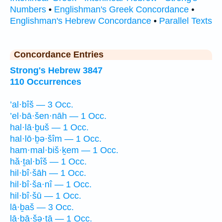
Numbers
•
Englishman's Greek Concordance
•
Englishman's Hebrew Concordance
•
Parallel Texts
Concordance Entries
Strong's Hebrew 3847
110 Occurrences
’al·bîš — 3 Occ.
’el·bā·šen·nāh — 1 Occ.
hal·lā·ḇuš — 1 Occ.
hal·lō·ḇə·šîm — 1 Occ.
ham·mal·biš·ḵem — 1 Occ.
hă·ṯal·bîš — 1 Occ.
hil·bî·šāh — 1 Occ.
hil·bî·ša·nî — 1 Occ.
hil·bî·šū — 1 Occ.
lā·ḇaš — 3 Occ.
lā·ḇā·šə·tā — 1 Occ.