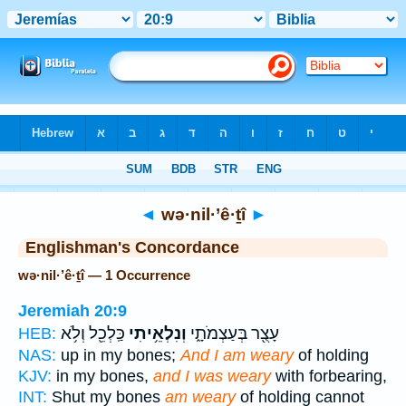
Bible
>
Strong's
> Hebrew
◄
wə·nil·’ê·ṯî
►
Englishman's Concordance
wə·nil·’ê·ṯî — 1 Occurrence
Jeremiah 20:9
עָצֻ֖ר בְּעַצְמֹתָ֑י
וְנִלְאֵ֥יתִי
כַּֽלְכֵ֖ל וְלֹ֥א
HEB:
NAS:
up in my bones;
And I am weary
of holding
KJV:
in my bones,
and I was weary
with forbearing,
INT:
Shut my bones
am weary
of holding cannot