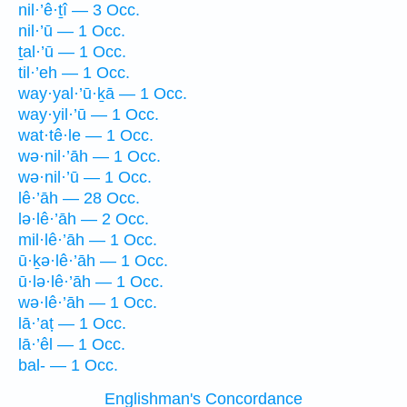
nil·’ê·ṯî — 3 Occ.
nil·’ū — 1 Occ.
ṯal·’ū — 1 Occ.
til·’eh — 1 Occ.
way·yal·’ū·ḵā — 1 Occ.
way·yil·’ū — 1 Occ.
wat·tê·le — 1 Occ.
wə·nil·’āh — 1 Occ.
wə·nil·’ū — 1 Occ.
lê·’āh — 28 Occ.
lə·lê·’āh — 2 Occ.
mil·lê·’āh — 1 Occ.
ū·ḵə·lê·’āh — 1 Occ.
ū·lə·lê·’āh — 1 Occ.
wə·lê·’āh — 1 Occ.
lā·’aṭ — 1 Occ.
lā·’êl — 1 Occ.
bal- — 1 Occ.
Englishman's Concordance