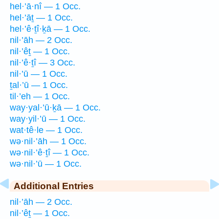
hel·’ā·nî — 1 Occ.
hel·’āṯ — 1 Occ.
hel·’ê·ṯî·ḵā — 1 Occ.
nil·’āh — 2 Occ.
nil·’êṯ — 1 Occ.
nil·’ê·ṯî — 3 Occ.
nil·’ū — 1 Occ.
ṯal·’ū — 1 Occ.
til·’eh — 1 Occ.
way·yal·’ū·ḵā — 1 Occ.
way·yil·’ū — 1 Occ.
wat·tê·le — 1 Occ.
wə·nil·’āh — 1 Occ.
wə·nil·’ê·ṯî — 1 Occ.
wə·nil·’ū — 1 Occ.
Additional Entries
nil·’āh — 2 Occ.
nil·’êṯ — 1 Occ.