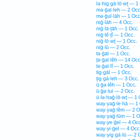
lə·hig·gā·lō·wṯ — 1
mə·ḡal·leh — 2 Occ
mə·ḡul·lāh — 1 Occ
niḡ·lāh — 4 Occ.
niḡ·lā·ṯāh — 1 Occ.
niḡ·lê·ṯî — 1 Occ.
niḡ·lō·wṯ — 1 Occ.
niḡ·lū — 2 Occ.
tə·ḡāl — 1 Occ.
ṯə·ḡal·lêh — 14 Occ
tə·ḡal·lî — 1 Occ.
tig·gāl — 1 Occ.
ṯig·gā·leh — 3 Occ.
ū·ḡə·lêh — 1 Occ.
ū·ḡə·lui — 2 Occ.
ū·lə·haḡ·lō·wṯ — 1 
way·yaḡ·le·hā — 1 
way·yaḡ·lêm — 2 O
way·yaḡ·lūm — 1 O
way·ye·ḡel — 4 Occ
way·yi·ḡel — 4 Occ
way·yig·gā·lū — 2 