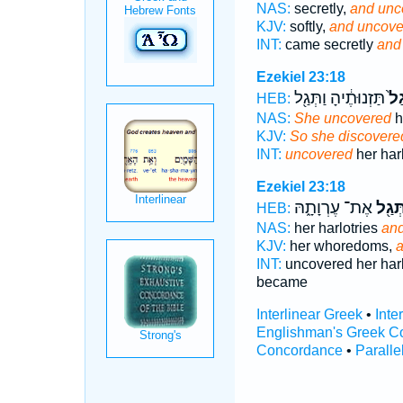
NAS:
secretly,
and unc
KJV:
softly,
and uncove
INT:
came secretly
and
Ezekiel 23:18
גַל֙
תַּזְנוּתֶ֔יהָ וַתְּגַ֖ל
HEB:
NAS:
She uncovered
h
KJV:
So she discovere
INT:
uncovered
her har
Ezekiel 23:18
תְּגַ֖ל
אֶת־ עֶרְוָתָ֑הּ
HEB:
NAS:
her harlotries
and
KJV:
her whoredoms,
a
INT:
uncovered her harl
became
Interlinear Greek
•
Inte
Englishman's Greek C
Concordance
•
Paralle