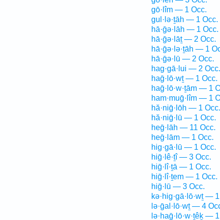
gō·lîm — 1 Occ.
gul·lə·ṯāh — 1 Occ.
hā·ḡə·lāh — 1 Occ.
hā·ḡə·lāṯ — 2 Occ.
hā·ḡə·lə·ṯāh — 1 O
hā·ḡə·lū — 2 Occ.
hag·gā·lui — 2 Occ
haḡ·lō·wṯ — 1 Occ.
haḡ·lō·w·ṯām — 1 O
ham·muḡ·lîm — 1 O
hă·niḡ·lōh — 1 Occ
hă·niḡ·lū — 1 Occ.
heḡ·lāh — 11 Occ.
heḡ·lām — 1 Occ.
hig·gā·lū — 1 Occ.
hiḡ·lê·ṯî — 3 Occ.
hiḡ·lî·ṯā — 1 Occ.
hiḡ·lî·ṯem — 1 Occ.
hiḡ·lū — 3 Occ.
kə·hig·gā·lō·wṯ — 1
lə·ḡal·lō·wṯ — 4 Oc
lə·haḡ·lō·w·ṯêḵ — 1