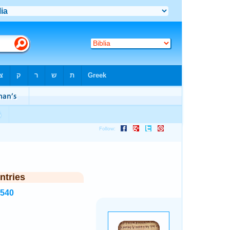
ntries
1540