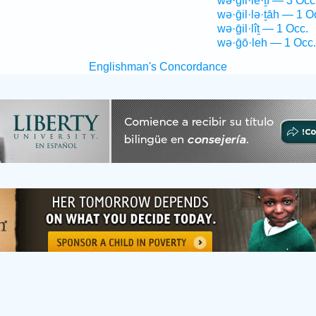
wə·ḡil·lê·ṯî — 3 Occ
wə·ḡil·lə·ṯāh — 1 O
wə·ḡil·lîṯ — 1 Occ.
wə·ḡō·leh — 1 Occ.
Englishman's Concordance