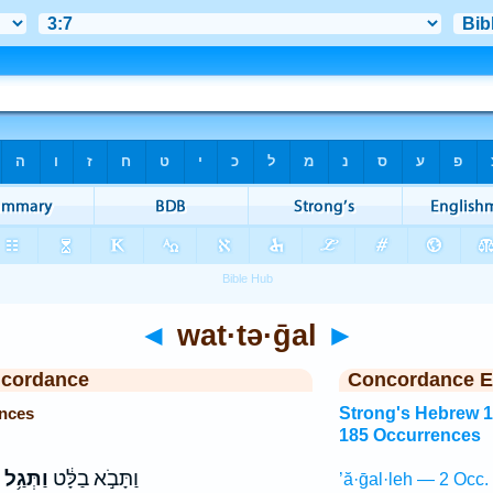
◄
wat·tə·ḡal
►
ncordance
Concordance E
ences
Strong's Hebrew 
185 Occurrences
וַתָּבֹ֣א בַלָּ֔ט
וַתְּגַ֥ל
’ă·ḡal·leh — 2 Occ.