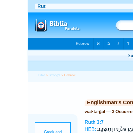
Bible
>
Strong's
> Hebrew
Englishman's Co
wat·tə·ḡal — 3 Occurr
Ruth 3:7
מַרְגְּלֹתָ֖יו וַתִּשְׁכָּֽב׃
HEB: