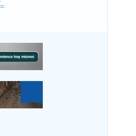
.
cc.