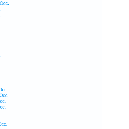
 Occ.
.
.
.
Occ.
Occ.
cc.
cc.
.
.
Occ.