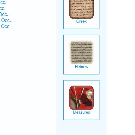
cc.
cc.
Occ.
 Occ.
 Occ.