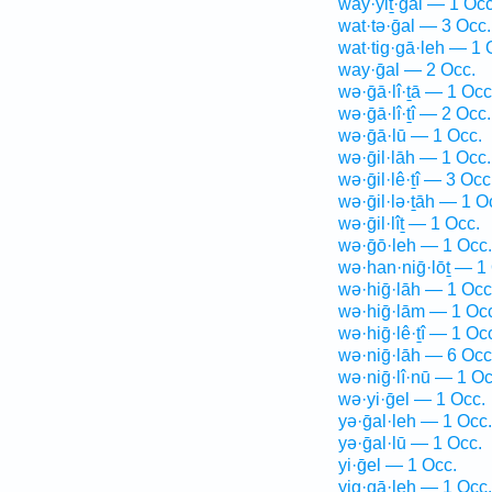
way·yiṯ·gal — 1 Occ
wat·tə·ḡal — 3 Occ.
wat·tig·gā·leh — 1 
way·ḡal — 2 Occ.
wə·ḡā·lî·ṯā — 1 Occ
wə·ḡā·lî·ṯî — 2 Occ.
wə·ḡā·lū — 1 Occ.
wə·ḡil·lāh — 1 Occ.
wə·ḡil·lê·ṯî — 3 Occ
wə·ḡil·lə·ṯāh — 1 O
wə·ḡil·lîṯ — 1 Occ.
wə·ḡō·leh — 1 Occ.
wə·han·niḡ·lōṯ — 1
wə·hiḡ·lāh — 1 Occ
wə·hiḡ·lām — 1 Oc
wə·hiḡ·lê·ṯî — 1 Oc
wə·niḡ·lāh — 6 Occ
wə·niḡ·lî·nū — 1 Oc
wə·yi·ḡel — 1 Occ.
yə·ḡal·leh — 1 Occ.
yə·ḡal·lū — 1 Occ.
yi·ḡel — 1 Occ.
yig·gā·leh — 1 Occ.