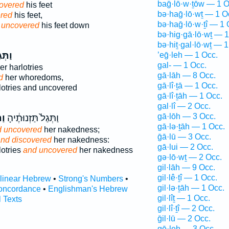
baḡ·lō·w·ṯōw — 1 O
overed
his feet
bə·haḡ·lō·wṯ — 1 O
red
his feet,
bə·haḡ·lō·w·ṯî — 1 
 uncovered
his feet down
bə·hig·gā·lō·wṯ — 1
bə·hiṯ·gal·lō·wṯ — 1
וַתְּ
’eḡ·leh — 1 Occ.
gal- — 1 Occ.
er harlotries
gā·lāh — 8 Occ.
d
her whoredoms,
gā·lî·ṯā — 1 Occ.
lotries and uncovered
gā·lî·ṯāh — 1 Occ.
gal·lî — 2 Occ.
gā·lōh — 3 Occ.
וַתְּגַל֙ תַּזְנוּתֶ֔יהָ
וַ
gā·lə·ṯāh — 1 Occ.
 uncovered
her nakedness;
ḡā·lū — 3 Occ.
nd discovered
her nakedness:
gā·lui — 2 Occ.
otries
and uncovered
her nakedness
gə·lō·wṯ — 2 Occ.
gil·lāh — 9 Occ.
gil·lê·ṯî — 1 Occ.
rlinear Hebrew
•
Strong's Numbers
•
gil·lə·ṯāh — 1 Occ.
oncordance
•
Englishman's Hebrew
gil·lîṯ — 1 Occ.
l Texts
gil·lî·ṯî — 2 Occ.
ḡil·lū — 2 Occ.
gō·leh — 3 Occ.