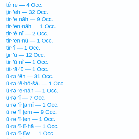
tê·re — 4 Occ.
ṯir·’eh — 32 Occ.
ṯir·’e·nāh — 9 Occ.
tir·’en·nāh — 1 Occ.
ṯir·’ê·nî — 2 Occ.
tir·’en·nū — 1 Occ.
tir·’î — 1 Occ.
ṯir·’ū — 12 Occ.
tir·’ū·nî — 1 Occ.
tiṯ·rā·’ū — 1 Occ.
ū·rə·’êh — 31 Occ.
ū·rə·’ê·hō·šā- — 1 Occ.
ū·rə·’e·nāh — 1 Occ.
ū·rə·’î — 7 Occ.
ū·rə·’î·ṯa·nî — 1 Occ.
ū·rə·’î·ṯem — 9 Occ.
ū·rə·’î·ṯen — 1 Occ.
ū·rə·’î·ṯî·hā — 1 Occ.
ū·rə·’î·ṯîw — 1 Occ.