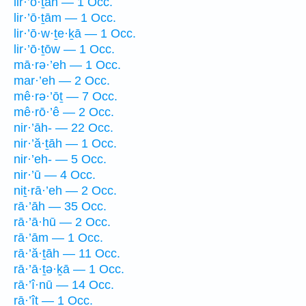
lir·’ō·ṯāh — 1 Occ.
lir·’ō·ṯām — 1 Occ.
lir·’ō·w·ṯe·ḵā — 1 Occ.
lir·’ō·ṯōw — 1 Occ.
mā·rə·’eh — 1 Occ.
mar·’eh — 2 Occ.
mê·rə·’ōṯ — 7 Occ.
mê·rō·’ê — 2 Occ.
nir·’āh- — 22 Occ.
nir·’ă·ṯāh — 1 Occ.
nir·’eh- — 5 Occ.
nir·’ū — 4 Occ.
niṯ·rā·’eh — 2 Occ.
rā·’āh — 35 Occ.
rā·’ā·hū — 2 Occ.
rā·’ām — 1 Occ.
rā·’ă·ṯāh — 11 Occ.
rā·’ā·ṯə·ḵā — 1 Occ.
rā·’î·nū — 14 Occ.
rā·’îṯ — 1 Occ.