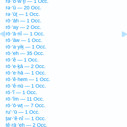
rə·’ō·w·ṯî — 1 Occ.
rə·’ū — 20 Occ.
rə·’ūṯ — 1 Occ.
rō·’āh — 1 Occ.
rō·’ay — 2 Occ.
rō·’ā·nî — 1 Occ.
rō·’āw — 1 Occ.
rō·’a·yiḵ — 1 Occ.
rō·’eh — 35 Occ.
rō·’ê — 1 Occ.
rō·’e·ḵā — 2 Occ.
rō·’e·hā — 1 Occ.
rō·’ê·hem — 1 Occ.
rō·’ê·nū — 1 Occ.
rō·’î — 1 Occ.
rō·’îm — 11 Occ.
rō·’ō·wṯ — 7 Occ.
ru’·’ū — 1 Occ.
ṯar·’ê·nî — 1 Occ.
tê·rā·’eh — 2 Occ.