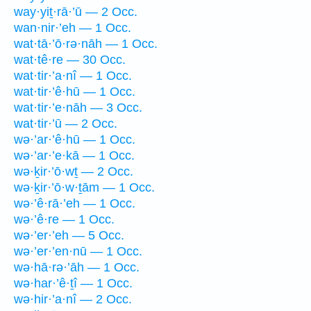
way·yiṯ·rā·’ū — 2 Occ.
wan·nir·’eh — 1 Occ.
wat·tā·’ō·rə·nāh — 1 Occ.
wat·tê·re — 30 Occ.
wat·tir·’a·nî — 1 Occ.
wat·tir·’ê·hū — 1 Occ.
wat·tir·’e·nāh — 3 Occ.
wat·tir·’ū — 2 Occ.
wə·’ar·’ê·hū — 1 Occ.
wə·’ar·’e·kā — 1 Occ.
wə·ḵir·’ō·wṯ — 2 Occ.
wə·ḵir·’ō·w·ṯām — 1 Occ.
wə·’ê·rā·’eh — 1 Occ.
wə·’ê·re — 1 Occ.
wə·’er·’eh — 5 Occ.
wə·’er·’en·nū — 1 Occ.
wə·hā·rə·’āh — 1 Occ.
wə·har·’ê·ṯî — 1 Occ.
wə·hir·’a·nî — 2 Occ.