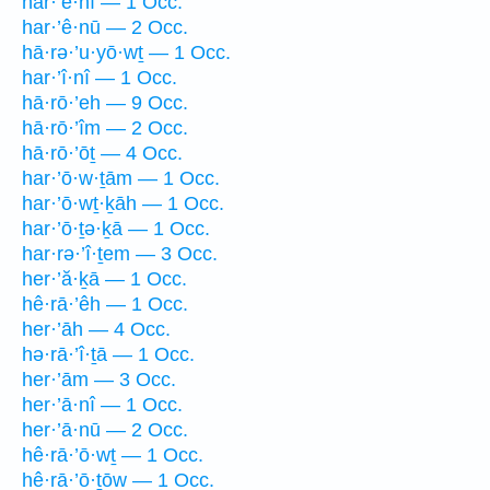
har·’ê·nî — 1 Occ.
har·’ê·nū — 2 Occ.
hā·rə·’u·yō·wṯ — 1 Occ.
har·’î·nî — 1 Occ.
hā·rō·’eh — 9 Occ.
hā·rō·’îm — 2 Occ.
hā·rō·’ōṯ — 4 Occ.
har·’ō·w·ṯām — 1 Occ.
har·’ō·wṯ·ḵāh — 1 Occ.
har·’ō·ṯə·ḵā — 1 Occ.
har·rə·’î·ṯem — 3 Occ.
her·’ă·ḵā — 1 Occ.
hê·rā·’êh — 1 Occ.
her·’āh — 4 Occ.
hə·rā·’î·ṯā — 1 Occ.
her·’ām — 3 Occ.
her·’ā·nî — 1 Occ.
her·’ā·nū — 2 Occ.
hê·rā·’ō·wṯ — 1 Occ.
hê·rā·’ō·ṯōw — 1 Occ.