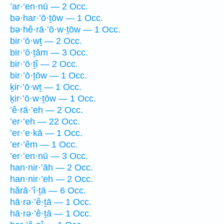
’ar·’en·nū — 2 Occ.
bə·har·’ō·ṯōw — 1 Occ.
bə·hê·rā·’ō·w·ṯōw — 1 Occ.
bir·’ō·wṯ — 2 Occ.
bir·’ō·ṯām — 3 Occ.
bir·’ō·ṯî — 2 Occ.
bir·’ō·ṯōw — 1 Occ.
ḵir·’ō·wṯ — 1 Occ.
ḵir·’ō·w·ṯōw — 1 Occ.
’ê·rā·’eh — 2 Occ.
’er·’eh — 22 Occ.
’er·’e·kā — 1 Occ.
’er·’êm — 1 Occ.
’er·’en·nū — 3 Occ.
han·nir·’āh — 2 Occ.
han·nir·’eh — 2 Occ.
hărā·’î·ṯā — 6 Occ.
hā·rə·’ê·ṯā — 1 Occ.
hā·rə·’ê·ṯā — 1 Occ.