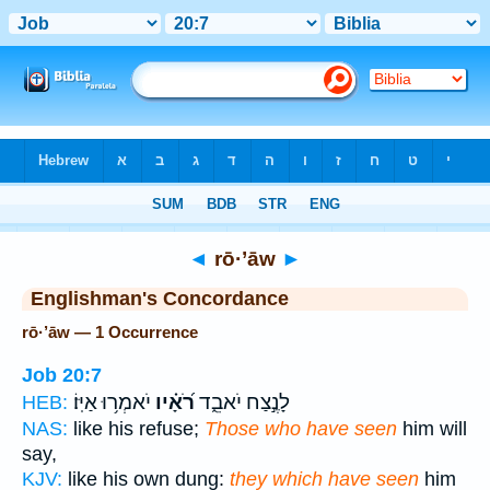
Bible
>
Strong's
> Hebrew
◄
rō·’āw
►
Englishman's Concordance
rō·’āw — 1 Occurrence
Job 20:7
לָנֶ֣צַח יֹאבֵ֑ד
רֹ֝אָ֗יו
יֹאמְר֥וּ אַיּֽוֹ׃
HEB:
NAS:
like his refuse;
Those who have seen
him will
say,
KJV:
like his own dung:
they which have seen
him