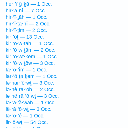
her·’î·ṯî·ḵā — 1 Occ.
hir·’a·nî — 7 Occ.
hir·’î·ṯāh — 1 Occ.
hir·’î·ṯa·nî — 2 Occ.
hir·’î·ṯim — 2 Occ.
kir·’ōṯ — 13 Occ.
kir·’ō·w·ṯāh — 1 Occ.
kir·’ō·w·ṯām — 2 Occ.
kir·’ō·wṯ·ḵem — 1 Occ.
kir·’ō·w·ṯōw — 3 Occ.
lā·rō·’îm — 1 Occ.
lar·’ō·ṯə·ḵem — 1 Occ.
lə·har·’ō·wṯ — 3 Occ.
lə·hê·rā·’ōh — 2 Occ.
lə·hê·rā·’ō·wṯ — 3 Occ.
lə·ra·’ă·wāh — 1 Occ.
lê·rā·’ō·wṯ — 3 Occ.
lə·rō·’ê — 1 Occ.
lir·’ō·wṯ — 54 Occ.