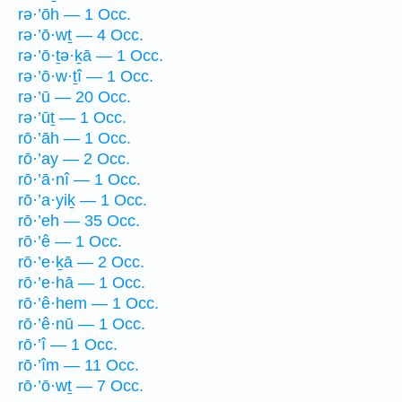
rə·’ōh — 1 Occ.
rə·’ō·wṯ — 4 Occ.
rə·’ō·ṯə·ḵā — 1 Occ.
rə·’ō·w·ṯî — 1 Occ.
rə·’ū — 20 Occ.
rə·’ūṯ — 1 Occ.
rō·’āh — 1 Occ.
rō·’ay — 2 Occ.
rō·’ā·nî — 1 Occ.
rō·’a·yiḵ — 1 Occ.
rō·’eh — 35 Occ.
rō·’ê — 1 Occ.
rō·’e·ḵā — 2 Occ.
rō·’e·hā — 1 Occ.
rō·’ê·hem — 1 Occ.
rō·’ê·nū — 1 Occ.
rō·’î — 1 Occ.
rō·’îm — 11 Occ.
rō·’ō·wṯ — 7 Occ.