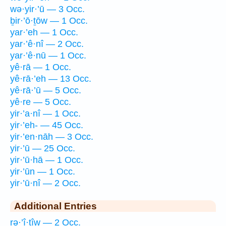
wə·yir·’ū — 3 Occ.
ḇir·’ō·ṯōw — 1 Occ.
yar·’eh — 1 Occ.
yar·’ê·nî — 2 Occ.
yar·’ê·nū — 1 Occ.
yê·rā — 1 Occ.
yê·rā·’eh — 13 Occ.
yê·rā·’ū — 5 Occ.
yê·re — 5 Occ.
yir·’a·nî — 1 Occ.
yir·’eh- — 45 Occ.
yir·’en·nāh — 3 Occ.
yir·’ū — 25 Occ.
yir·’ū·hā — 1 Occ.
yir·’ūn — 1 Occ.
yir·’ū·nî — 2 Occ.
Additional Entries
rə·’î·ṯîw — 2 Occ.