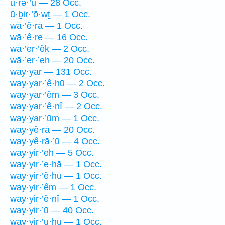
ū·rə·’ū — 28 Occ.
ū·ḇir·’ō·wṯ — 1 Occ.
wā·’ê·rā — 1 Occ.
wā·’ê·re — 16 Occ.
wā·’er·’êḵ — 2 Occ.
wā·’er·’eh — 20 Occ.
way·yar — 131 Occ.
way·yar·’ê·hū — 2 Occ.
way·yar·’êm — 3 Occ.
way·yar·’ê·nî — 2 Occ.
way·yar·’ūm — 1 Occ.
way·yê·rā — 20 Occ.
way·yê·rā·’ū — 4 Occ.
way·yir·’eh — 5 Occ.
way·yir·’e·hā — 1 Occ.
way·yir·’ê·hū — 1 Occ.
way·yir·’êm — 1 Occ.
way·yir·’ê·nî — 1 Occ.
way·yir·’ū — 40 Occ.
way·yir·’u·hū — 1 Occ.