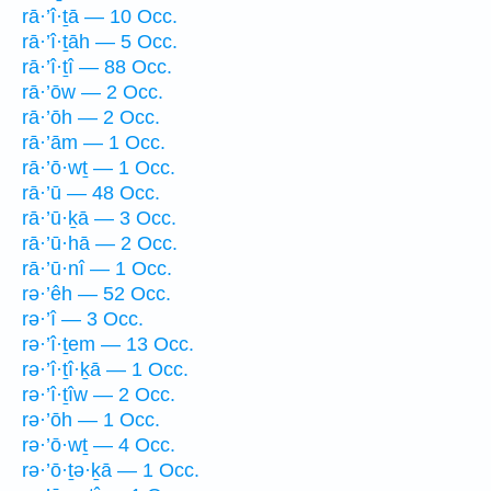
rā·’î·ṯā — 10 Occ.
rā·’î·ṯāh — 5 Occ.
rā·’î·ṯî — 88 Occ.
rā·’ōw — 2 Occ.
rā·’ōh — 2 Occ.
rā·’ām — 1 Occ.
rā·’ō·wṯ — 1 Occ.
rā·’ū — 48 Occ.
rā·’ū·ḵā — 3 Occ.
rā·’ū·hā — 2 Occ.
rā·’ū·nî — 1 Occ.
rə·’êh — 52 Occ.
rə·’î — 3 Occ.
rə·’î·ṯem — 13 Occ.
rə·’î·ṯî·ḵā — 1 Occ.
rə·’î·ṯîw — 2 Occ.
rə·’ōh — 1 Occ.
rə·’ō·wṯ — 4 Occ.
rə·’ō·ṯə·ḵā — 1 Occ.