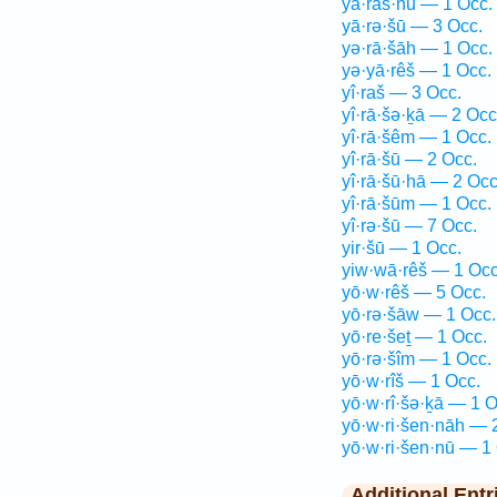
yā·raš·nū — 1 Occ.
yā·rə·šū — 3 Occ.
yə·rā·šāh — 1 Occ.
yə·yā·rêš — 1 Occ.
yî·raš — 3 Occ.
yî·rā·šə·ḵā — 2 Occ
yî·rā·šêm — 1 Occ.
yî·rā·šū — 2 Occ.
yî·rā·šū·hā — 2 Occ
yî·rā·šūm — 1 Occ.
yî·rə·šū — 7 Occ.
yir·šū — 1 Occ.
yiw·wā·rêš — 1 Occ
yō·w·rêš — 5 Occ.
yō·rə·šāw — 1 Occ.
yō·re·šeṯ — 1 Occ.
yō·rə·šîm — 1 Occ.
yō·w·rîš — 1 Occ.
yō·w·rî·šə·ḵā — 1 O
yō·w·ri·šen·nāh — 
yō·w·ri·šen·nū — 1
Additional Entr