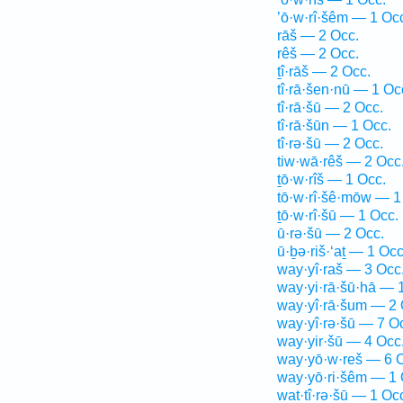
’ō·w·rî·šêm — 1 Oc
rāš — 2 Occ.
rêš — 2 Occ.
ṯî·rāš — 2 Occ.
tî·rā·šen·nū — 1 Oc
tî·rā·šū — 2 Occ.
tî·rā·šūn — 1 Occ.
tî·rə·šū — 2 Occ.
tiw·wā·rêš — 2 Occ
ṯō·w·rîš — 1 Occ.
tō·w·rî·šê·mōw — 1
ṯō·w·rî·šū — 1 Occ.
ū·rə·šū — 2 Occ.
ū·ḇə·riš·‘aṯ — 1 Occ
way·yî·raš — 3 Occ
way·yi·rā·šū·hā — 
way·yî·rā·šum — 2 
way·yî·rə·šū — 7 O
way·yir·šū — 4 Occ
way·yō·w·reš — 6 
way·yō·ri·šêm — 1 
wat·tî·rə·šū — 1 Oc