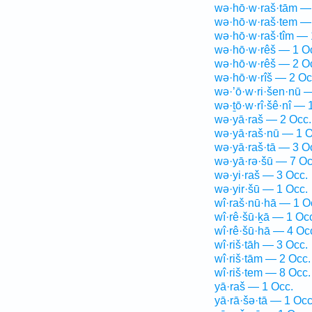
wə·hō·w·raš·tām —
wə·hō·w·raš·tem —
wə·hō·w·raš·tîm — 
wə·hō·w·rêš — 1 O
wə·hō·w·rêš — 2 O
wə·hō·w·rîš — 2 Oc
wə·’ō·w·ri·šen·nū 
wə·ṯō·w·rî·šê·nî — 
wə·yā·raš — 2 Occ.
wə·yā·raš·nū — 1 O
wə·yā·raš·tā — 3 O
wə·yā·rə·šū — 7 Oc
wə·yi·raš — 3 Occ.
wə·yir·šū — 1 Occ.
wî·raš·nū·hā — 1 O
wî·rê·šū·ḵā — 1 Oc
wî·rê·šū·hā — 4 Oc
wî·riš·tāh — 3 Occ.
wî·riš·tām — 2 Occ.
wî·riš·tem — 8 Occ.
yā·raš — 1 Occ.
yā·rā·šə·tā — 1 Occ