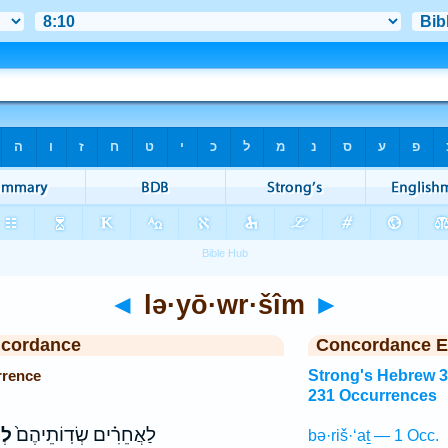
◄
lə·yō·wr·šîm
►
ncordance
Concordance E
rrence
Strong's Hebrew 
231 Occurrences
לַאֲחֵרִ֗ים שְׂדֽוֹתֵיהֶם֙
לְי
bə·riš·‘aṯ — 1 Occ.