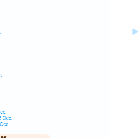
.
.
.
cc.
2 Occ.
 Occ.
ies