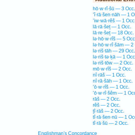
hō·w·rî·šū — 3 Occ.
’î·rā·šen·nāh — 1 O
’iw·wā·rêš — 1 Occ
lā·rā·šeṯ — 1 Occ.
lā·re·šeṯ — 18 Occ.
lə·hō·w·rîš — 5 Occ
lə·hō·w·rî·šām — 2
lə·riš·tāh — 29 Occ.
lə·riš·tə·ḵā — 1 Occ
lə·riš·tōw — 2 Occ.
mō·w·rîš — 2 Occ.
nî·rāš — 1 Occ.
nî·ră·šāh — 1 Occ.
’ō·w·rîš — 1 Occ.
’ō·w·rî·šêm — 1 Oc
rāš — 2 Occ.
rêš — 2 Occ.
ṯî·rāš — 2 Occ.
tî·rā·šen·nū — 1 Oc
tî·rā·šū — 2 Occ.
Englishman's Concordance