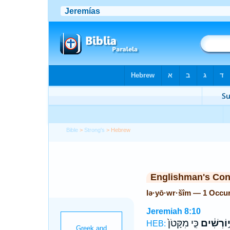
Bible
>
Strong's
> Hebrew
Englishman's Co
lə·yō·wr·šîm — 1 Occu
Jeremiah 8:10
֣וֹרְשִׁ֔ים
כִּ֤י מִקָּטֹן֙
HEB: