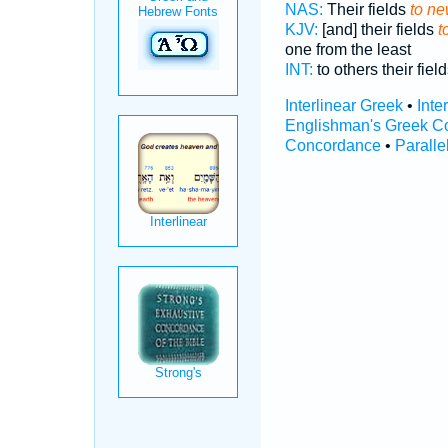
NAS:
Their fields
to ne
KJV:
[and] their fields
t
one from the least
INT:
to others their fiel
Interlinear Greek
•
Inte
Englishman's Greek C
Concordance
•
Paralle