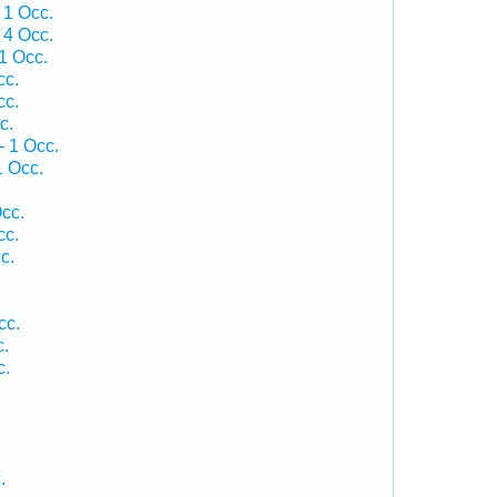
 1 Occ.
 4 Occ.
1 Occ.
cc.
cc.
c.
— 1 Occ.
1 Occ.
cc.
cc.
c.
cc.
c.
c.
.