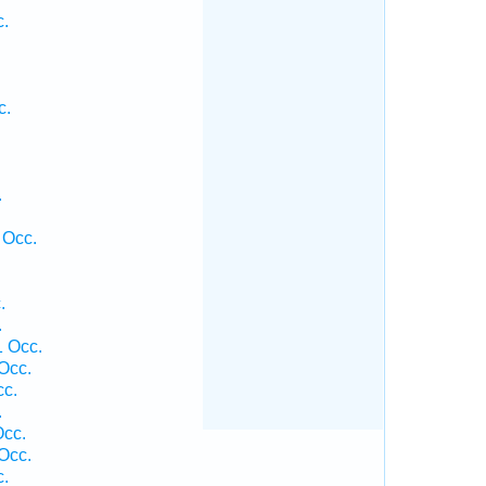
c.
c.
.
 Occ.
.
.
1 Occ.
Occ.
cc.
.
Occ.
Occ.
c.