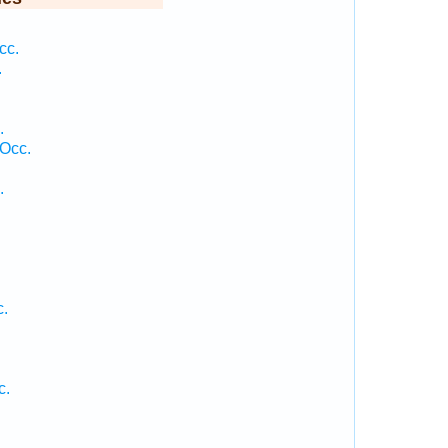
cc.
.
.
 Occ.
.
c.
c.