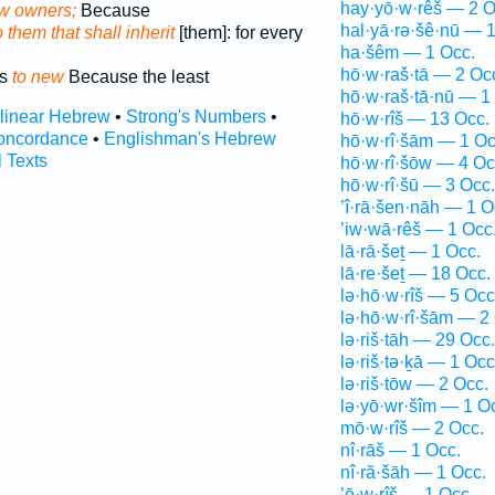
hay·yō·w·rêš — 2 O
w owners;
Because
hal·yā·rə·šê·nū — 
o them that shall inherit
[them]: for every
ha·šêm — 1 Occ.
hō·w·raš·tā — 2 Oc
ds
to new
Because the least
hō·w·raš·tā·nū — 1
rlinear Hebrew
•
Strong's Numbers
•
hō·w·rîš — 13 Occ.
oncordance
•
Englishman's Hebrew
hō·w·rî·šām — 1 Oc
l Texts
hō·w·rî·šōw — 4 Oc
hō·w·rî·šū — 3 Occ.
’î·rā·šen·nāh — 1 O
’iw·wā·rêš — 1 Occ
lā·rā·šeṯ — 1 Occ.
lā·re·šeṯ — 18 Occ.
lə·hō·w·rîš — 5 Occ
lə·hō·w·rî·šām — 2
lə·riš·tāh — 29 Occ.
lə·riš·tə·ḵā — 1 Occ
lə·riš·tōw — 2 Occ.
lə·yō·wr·šîm — 1 O
mō·w·rîš — 2 Occ.
nî·rāš — 1 Occ.
nî·ră·šāh — 1 Occ.
’ō·w·rîš — 1 Occ.