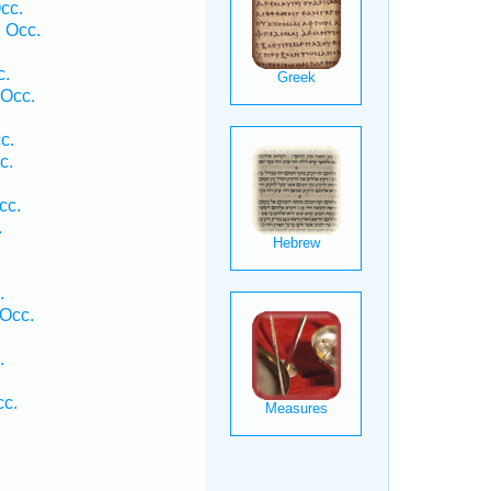
cc.
1 Occ.
c.
 Occ.
c.
c.
cc.
.
.
 Occ.
.
cc.