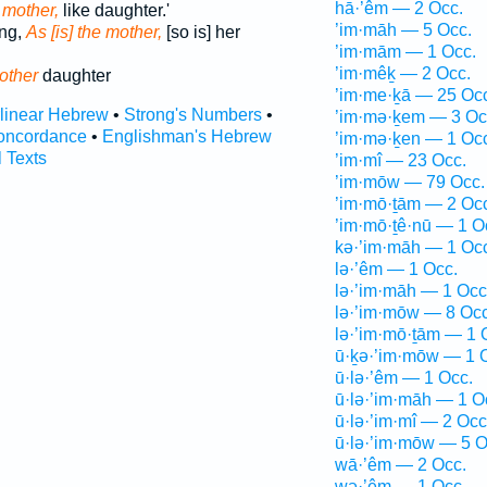
hā·’êm — 2 Occ.
 mother,
like daughter.'
’im·māh — 5 Occ.
ing,
As [is] the mother,
[so is] her
’im·mām — 1 Occ.
’im·mêḵ — 2 Occ.
other
daughter
’im·me·ḵā — 25 Oc
rlinear Hebrew
•
Strong's Numbers
•
’im·mə·ḵem — 3 Oc
oncordance
•
Englishman's Hebrew
’im·mə·ḵen — 1 Oc
l Texts
’im·mî — 23 Occ.
’im·mōw — 79 Occ.
’im·mō·ṯām — 2 Oc
’im·mō·ṯê·nū — 1 O
kə·’im·māh — 1 Oc
lə·’êm — 1 Occ.
lə·’im·māh — 1 Occ
lə·’im·mōw — 8 Occ
lə·’im·mō·ṯām — 1 
ū·ḵə·’im·mōw — 1 
ū·lə·’êm — 1 Occ.
ū·lə·’im·māh — 1 O
ū·lə·’im·mî — 2 Occ
ū·lə·’im·mōw — 5 O
wā·’êm — 2 Occ.
wə·’êm — 1 Occ.