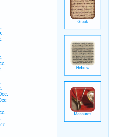
c.
c.
c.
c.
cc.
c.
.
.
Occ.
Occ.
cc.
.
cc.