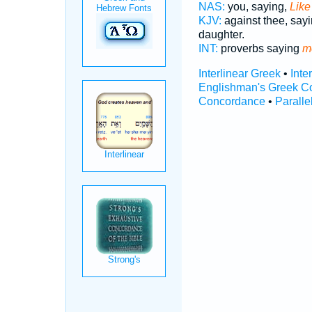
NAS:
you, saying,
Like
KJV:
against thee, say
daughter.
INT:
proverbs saying
m
Interlinear Greek
•
Inte
Englishman's Greek C
Concordance
•
Paralle