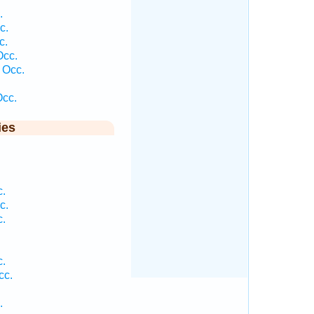
.
c.
c.
Occ.
 Occ.
cc.
ies
c.
c.
c.
c.
cc.
.