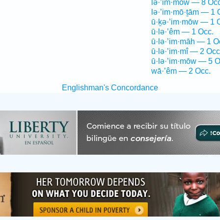
lə·’im·mōw — 8 Occ
lə·’im·mō·ṯām — 1 
ū·ḵə·’im·mōw — 1 
ū·lə·’êm — 1 Occ.
ū·lə·’im·māh — 1 O
ū·lə·’im·mî — 2 Occ
ū·lə·’im·mōw — 5 O
wā·’êm — 2 Occ.
Englishman's Concordance