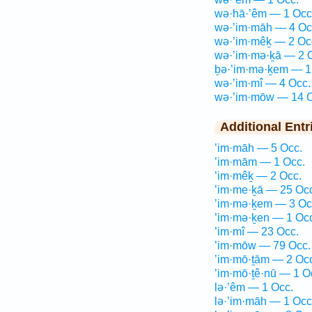
wə·hā·’êm — 1 Occ
wə·’im·māh — 4 Oc
wə·’im·mêḵ — 2 Oc
wə·’im·mə·ḵā — 2 
ḇə·’im·mə·ḵem — 1
wə·’im·mî — 4 Occ.
wə·’im·mōw — 14 O
Additional Entr
’im·māh — 5 Occ.
’im·mām — 1 Occ.
’im·mêḵ — 2 Occ.
’im·me·ḵā — 25 Oc
’im·mə·ḵem — 3 Oc
’im·mə·ḵen — 1 Oc
’im·mî — 23 Occ.
’im·mōw — 79 Occ.
’im·mō·ṯām — 2 Oc
’im·mō·ṯê·nū — 1 O
lə·’êm — 1 Occ.
lə·’im·māh — 1 Occ