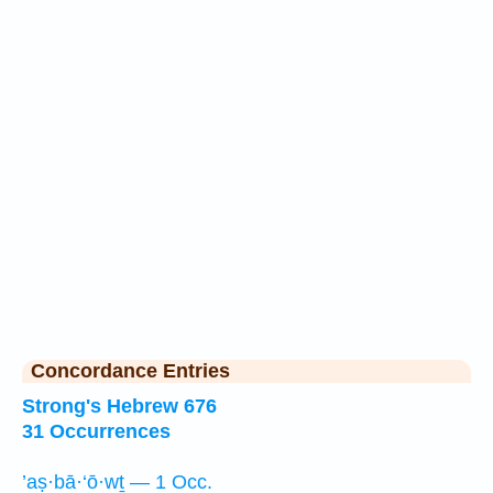
Concordance Entries
Strong's Hebrew 676
31 Occurrences
’aṣ·bā·‘ō·wṯ — 1 Occ.