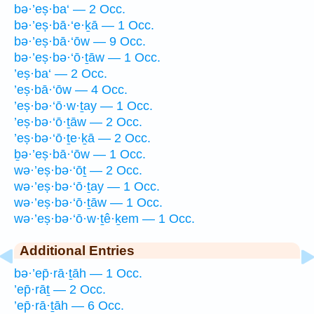
bə·’eṣ·ba‘ — 2 Occ.
bə·’eṣ·bā·‘e·ḵā — 1 Occ.
bə·’eṣ·bā·‘ōw — 9 Occ.
bə·’eṣ·bə·‘ō·ṯāw — 1 Occ.
’eṣ·ba‘ — 2 Occ.
’eṣ·bā·‘ōw — 4 Occ.
’eṣ·bə·‘ō·w·ṯay — 1 Occ.
’eṣ·bə·‘ō·ṯāw — 2 Occ.
’eṣ·bə·‘ō·ṯe·ḵā — 2 Occ.
ḇə·’eṣ·bā·‘ōw — 1 Occ.
wə·’eṣ·bə·‘ōṯ — 2 Occ.
wə·’eṣ·bə·‘ō·ṯay — 1 Occ.
wə·’eṣ·bə·‘ō·ṯāw — 1 Occ.
wə·’eṣ·bə·‘ō·w·ṯê·ḵem — 1 Occ.
Additional Entries
bə·’ep̄·rā·ṯāh — 1 Occ.
’ep̄·rāṯ — 2 Occ.
’ep̄·rā·ṯāh — 6 Occ.