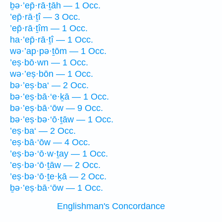
ḇə·’ep̄·rā·ṯāh — 1 Occ.
’ep̄·rā·ṯî — 3 Occ.
’ep̄·rā·ṯîm — 1 Occ.
ha·’ep̄·rā·ṯî — 1 Occ.
wə·’ap·pə·ṯōm — 1 Occ.
’eṣ·bō·wn — 1 Occ.
wə·’eṣ·bōn — 1 Occ.
bə·’eṣ·ba‘ — 2 Occ.
bə·’eṣ·bā·‘e·ḵā — 1 Occ.
bə·’eṣ·bā·‘ōw — 9 Occ.
bə·’eṣ·bə·‘ō·ṯāw — 1 Occ.
’eṣ·ba‘ — 2 Occ.
’eṣ·bā·‘ōw — 4 Occ.
’eṣ·bə·‘ō·w·ṯay — 1 Occ.
’eṣ·bə·‘ō·ṯāw — 2 Occ.
’eṣ·bə·‘ō·ṯe·ḵā — 2 Occ.
ḇə·’eṣ·bā·‘ōw — 1 Occ.
Englishman's Concordance