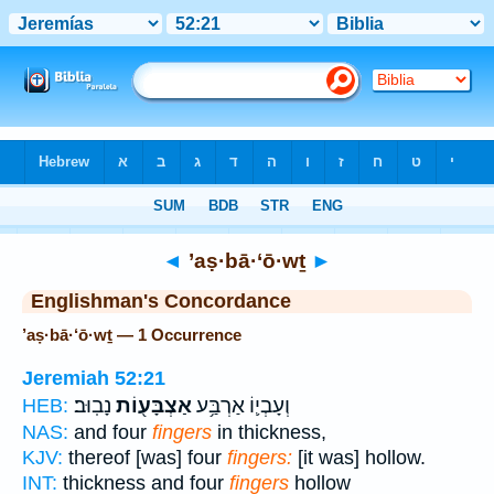
Bible
>
Strong's
> Hebrew
◄
’aṣ·bā·‘ō·wṯ
►
Englishman's Concordance
’aṣ·bā·‘ō·wṯ — 1 Occurrence
Jeremiah 52:21
וְעָבְי֛וֹ אַרְבַּ֥ע
אַצְבָּע֖וֹת
נָבֽוּב׃
HEB:
NAS:
and four
fingers
in thickness,
KJV:
thereof [was] four
fingers:
[it was] hollow.
INT:
thickness and four
fingers
hollow