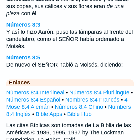
sus copas, sus cálices y sus flores eran
de una
pieza
con él.
Números 8:3
Y así lo hizo Aarón; puso las lámparas al frente del
candelabro, como el SEÑOR había ordenado a
Moisés.
Números 8:5
De nuevo el SEÑOR habló a Moisés, diciendo:
Enlaces
Números 8:4 Interlineal
•
Números 8:4 Plurilingüe
•
Números 8:4 Español
•
Nombres 8:4 Francés
•
4
Mose 8:4 Alemán
•
Números 8:4 Chino
•
Numbers
8:4 Inglés
•
Bible Apps
•
Bible Hub
Las citas Bíblicas son tomadas de La Biblia de las
Américas © 1986, 1995, 1997 by The Lockman
Foundation, La Habra, Calif,