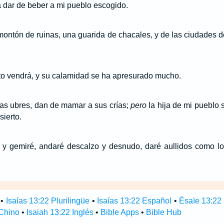
a dar de beber a mi pueblo escogido.
ontón de ruinas, una guarida de chacales, y de las ciudades 
to vendrá, y su calamidad se ha apresurado mucho.
las ubres, dan de mamar a sus crías;
pero
la hija de mi pueblo 
sierto.
y gemiré, andaré descalzo y desnudo, daré aullidos como l
•
Isaías 13:22 Plurilingüe
•
Isaías 13:22 Español
•
Ésaïe 13:22
 Chino
•
Isaiah 13:22 Inglés
•
Bible Apps
•
Bible Hub