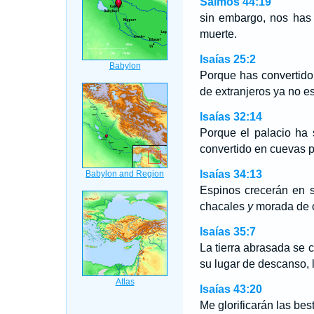
Salmos 44:19
sin embargo, nos has 
muerte.
Isaías 25:2
Porque has convertido 
de extranjeros ya no e
Isaías 32:14
Porque el palacio ha 
convertido en cuevas p
Isaías 34:13
Espinos crecerán en s
chacales
y
morada de c
Isaías 35:7
La tierra abrasada se 
su lugar de descanso, 
Isaías 43:20
Me glorificarán las be