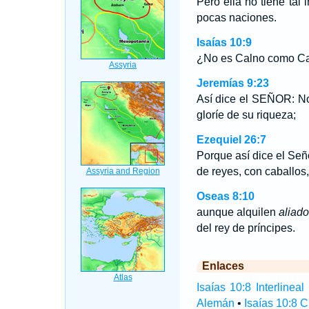
Pero ella no tiene tal 
pocas naciones.
Isaías 10:9
¿No es Calno como C
Jeremías 9:23
Así dice el SEÑOR: No 
gloríe de su riqueza;
Ezequiel 26:7
Porque así dice el Señ
de reyes, con caballos, 
Oseas 8:10
aunque alquilen
aliad
del rey de príncipes.
Enlaces
Isaías 10:8 Interlineal
Alemán
•
Isaías 10:8 