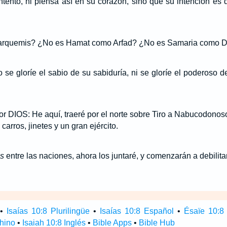
intento, ni piensa así en su corazón, sino que su intención es 
arquemis? ¿No es Hamat como Arfad? ¿No es Samaria como 
se gloríe el sabio de su sabiduría, ni se gloríe el poderoso de 
or DIOS: He aquí, traeré por el norte sobre Tiro a Nabucodonosor
carros, jinetes y un gran ejército.
os
entre las naciones, ahora los juntaré, y comenzarán a debilit
•
Isaías 10:8 Plurilingüe
•
Isaías 10:8 Español
•
Ésaïe 10:8
Chino
•
Isaiah 10:8 Inglés
•
Bible Apps
•
Bible Hub