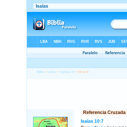
Biblia
>
Isaías
>
Capítulo 10
> Verso 8
Referencia Cruzada
Isaías 10:7