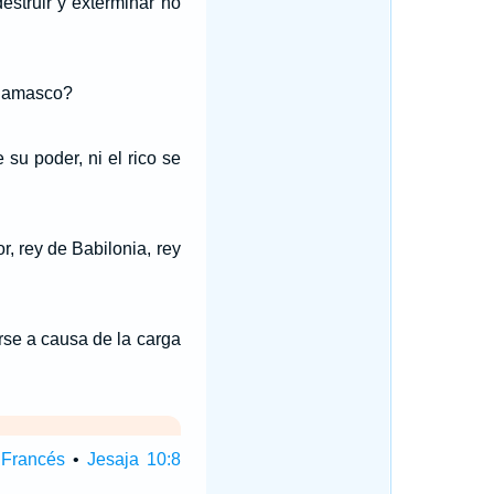
destruir y exterminar no
Damasco?
su poder, ni el rico se
, rey de Babilonia, rey
arse a causa de la carga
 Francés
•
Jesaja 10:8