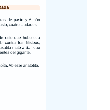
zada
erras de pasto y Almón
asto; cuatro ciudades.
e esto que hubo otra
 contra los filisteos;
usatita mató a Saf, que
entes del gigante.
coíta, Abiezer anatotita,