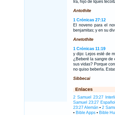
Ira, hijo de Iques tecoít
Antothite
1 Crónicas 27:12
El noveno para el n
benjamitas; y en su di
Anetothite
1 Crónicas 11:19
y dijo: Lejos esté de 
¿Beberé la sangre de
sus vidas? Porque con 
no quiso beberla. Estas
Sibbecai
Enlaces
2 Samuel 23:27 Interl
Samuel 23:27 Españo
23:27 Alemán
•
2 Samu
•
Bible Apps
•
Bible H