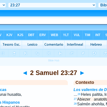
◄
2 Samuel 23:27
►
Contexto
icas
Los valientes de 
nai husatita,
…
Heles paltita, I
26
Abiezer anatoti
27
os Hispanos
Salmón ahohíta, 
28