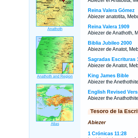
Abiezer el Anatotita, M
Reina Valera Gómez
Abiezer anatotita, Mebu
Reina Valera 1909
Abiezer de Anathoth, 
Biblia Jubileo 2000
Abiezer de Anatot, Me
Sagradas Escrituras 
Abiezer de Anatot, Me
King James Bible
Abiezer the Anethothit
English Revised Vers
Abiezer the Anathothit
Tesoro de la Escri
Abiezer
1 Crónicas 11:28