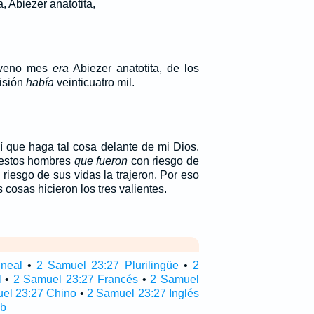
a, Abiezer anatotita,
oveno mes
era
Abiezer anatotita, de los
visión
había
veinticuatro mil.
mí que haga tal cosa delante de mi Dios.
 estos hombres
que fueron
con riesgo de
riesgo de sus vidas la trajeron. Por eso
 cosas hicieron los tres valientes.
ineal
•
2 Samuel 23:27 Plurilingüe
•
2
l
•
2 Samuel 23:27 Francés
•
2 Samuel
el 23:27 Chino
•
2 Samuel 23:27 Inglés
ub