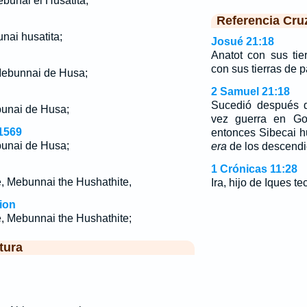
ebunai el Husatita,
Referencia Cru
nai husatita;
Josué 21:18
Anatot con sus ti
con sus tierras de p
Mebunnai de Husa;
2 Samuel 21:18
Sucedió después d
bunai de Husa;
vez guerra en Gob
1569
entonces Sibecai h
bunai de Husa;
era
de los descendi
1 Crónicas 11:28
e, Mebunnai the Hushathite,
Ira, hijo de Iques te
ion
e, Mebunnai the Hushathite;
tura