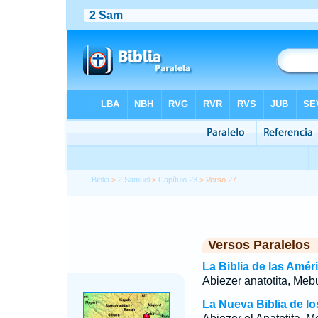
Biblia
>
2 Samuel
>
Capítulo 23
> Verso 27
Versos Paralelos
La Biblia de las Amér
Abiezer anatotita, Mebu
La Nueva Biblia de l