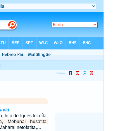
David
ra, hijo de Iques tecoíta,
ta, Mebunai husatita,
Maharai netofatita,…