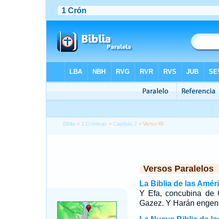
Biblia
>
1 Crónicas
>
Capítulo 2
> Verso 46
Versos Paralelos
La Biblia de las Amér
Y Efa, concubina de 
Gazez. Y Harán engen