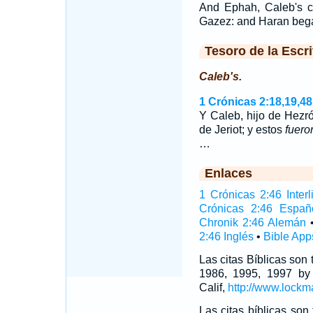
And Ephah, Caleb's c
Gazez: and Haran beg
Tesoro de la Escri
Caleb's.
1 Crónicas 2:18,19,48
Y Caleb, hijo de Hezr
de Jeriot; y estos
fuero
…
Enlaces
1 Crónicas 2:46 Interl
Crónicas 2:46 Españ
Chronik 2:46 Alemán
2:46 Inglés
•
Bible App
Las citas Bíblicas son
1986, 1995, 1997 by
Calif,
http://www.lockm
Las citas bíblicas so