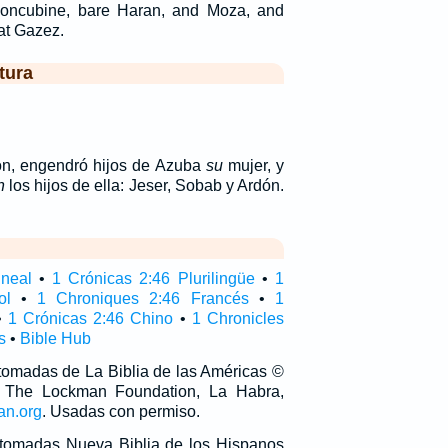
oncubine, bare Haran, and Moza, and
at Gazez.
tura
ón, engendró hijos de Azuba
su
mujer, y
n
los hijos de ella: Jeser, Sobab y Ardón.
ineal
•
1 Crónicas 2:46 Plurilingüe
•
1
ol
•
1 Chroniques 2:46 Francés
•
1
•
1 Crónicas 2:46 Chino
•
1 Chronicles
s
•
Bible Hub
 tomadas de La Biblia de las Américas ©
 The Lockman Foundation, La Habra,
an.org
. Usadas con permiso.
n tomadas Nueva Biblia de los Hispanos