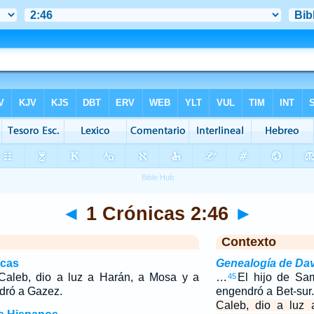
◄
1 Crónicas 2:46
►
Contexto
icas
Genealogía de Da
Caleb, dio a luz a Harán, a Mosa y a
…
El hijo de S
45
dró a Gazez.
engendró a Bet-sur
Caleb, dio a luz