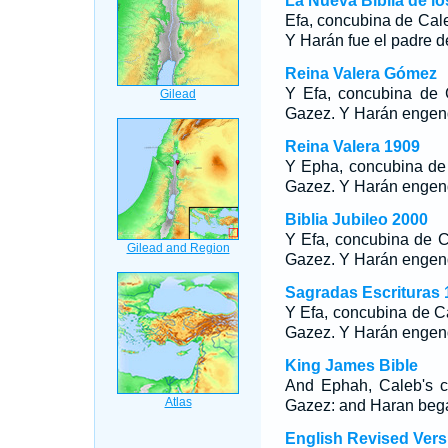
La Nueva Biblia de l
Efa, concubina de Cale
Y Harán fue el padre 
Reina Valera Gómez
Y Efa, concubina de 
Gazez. Y Harán engen
Reina Valera 1909
Y Epha, concubina de 
Gazez. Y Harán engen
Biblia Jubileo 2000
Y Efa, concubina de C
Gazez. Y Harán engen
Sagradas Escrituras 
Y Efa, concubina de Ca
Gazez. Y Harán engen
King James Bible
And Ephah, Caleb's c
Gazez: and Haran beg
English Revised Vers