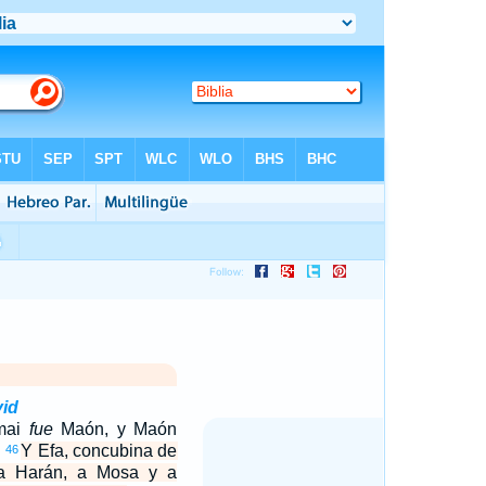
vid
amai
fue
Maón, y Maón
.
Y Efa, concubina de
46
 a Harán, a Mosa y a