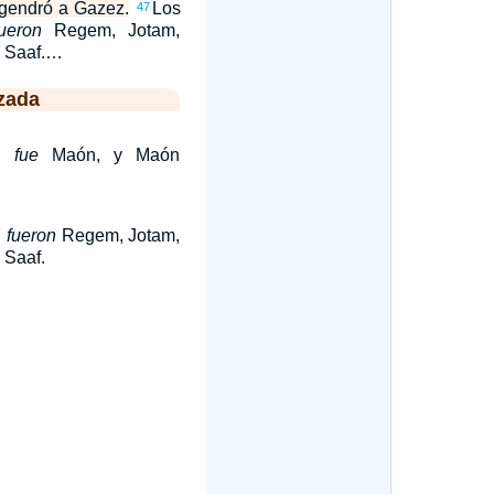
gendró a Gazez.
Los
47
fueron
Regem, Jotam,
y Saaf.…
zada
ai
fue
Maón, y Maón
i
fueron
Regem, Jotam,
 Saaf.