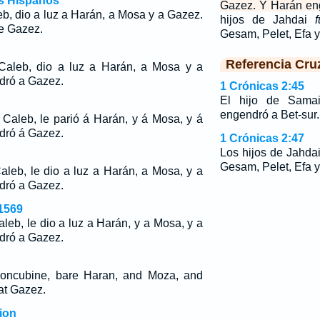
os Hispanos
Gazez. Y Harán en
b, dio a luz a Harán, a Mosa y a Gazez.
hijos de Jahdai
de Gazez.
Gesam, Pelet, Efa 
Referencia Cru
Caleb, dio a luz a Harán, a Mosa y a
dró a Gazez.
1 Crónicas 2:45
El hijo de Sam
engendró a Bet-sur.
Caleb, le parió á Harán, y á Mosa, y á
dró á Gazez.
1 Crónicas 2:47
Los hijos de Jahda
Gesam, Pelet, Efa y
aleb, le dio a luz a Harán, a Mosa, y a
dró a Gazez.
1569
leb, le dio a luz a Harán, y a Mosa, y a
dró a Gazez.
oncubine, bare Haran, and Moza, and
at Gazez.
ion