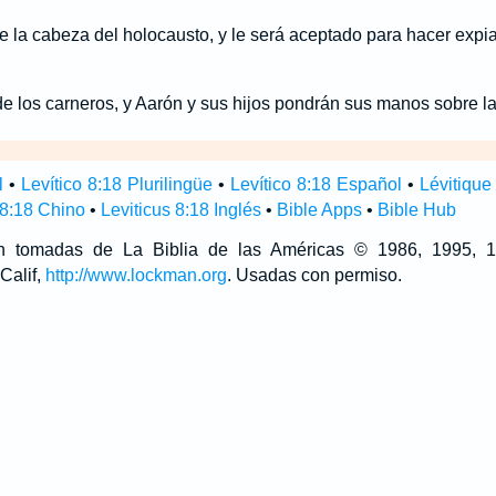
 la cabeza del holocausto, y le será aceptado para hacer expi
 los carneros, y Aarón y sus hijos pondrán sus manos sobre l
l
•
Levítico 8:18 Plurilingüe
•
Levítico 8:18 Español
•
Lévitique
 8:18 Chino
•
Leviticus 8:18 Inglés
•
Bible Apps
•
Bible Hub
son tomadas de La Biblia de las Américas © 1986, 1995,
Calif,
http://www.lockman.org
. Usadas con permiso.