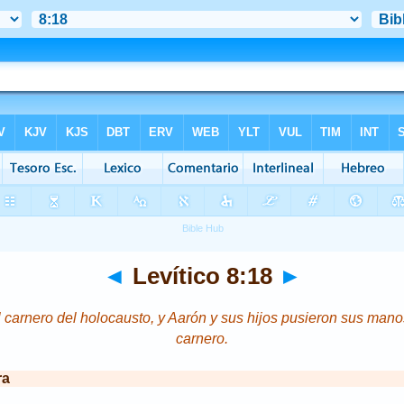
◄
Levítico 8:18
►
 carnero del holocausto, y Aarón y sus hijos pusieron sus mano
carnero.
ra