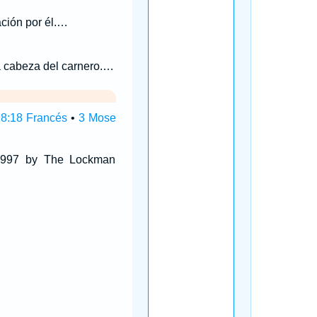
ación por él.…
a cabeza del carnero.…
 8:18 Francés
•
3 Mose
 1997 by The Lockman