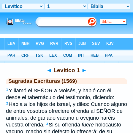
Biblia
>
SEV
> Levítico 1
◄
Levítico 1
►
Sagradas Escrituras (1569)
Y llamó el SEÑOR a Moisés, y habló con él
1
desde el tabernáculo del testimonio, diciendo:
Habla a los hijos de Israel, y diles: Cuando alguno
2
de entre vosotros ofreciere ofrenda al SEÑOR de
animales, de ganado vacuno u ovejuno haréis
vuestra ofrenda.
Si su ofrenda
fuere
holocausto
3
vacuno, macho sin defecto lo ofrecerá; de su