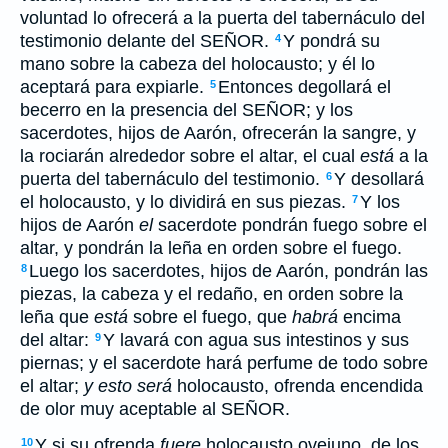
voluntad lo ofrecerá a la puerta del tabernáculo del
testimonio delante del SEÑOR.
Y pondrá su
4
mano sobre la cabeza del holocausto; y él lo
aceptará para expiarle.
Entonces degollará el
5
becerro en la presencia del SEÑOR; y los
sacerdotes, hijos de Aarón, ofrecerán la sangre, y
la rociarán alrededor sobre el altar, el cual
está
a la
puerta del tabernáculo del testimonio.
Y desollará
6
el holocausto, y lo dividirá en sus piezas.
Y los
7
hijos de Aarón
el
sacerdote pondrán fuego sobre el
altar, y pondrán la leña en orden sobre el fuego.
Luego los sacerdotes, hijos de Aarón, pondrán las
8
piezas, la cabeza y el redaño, en orden sobre la
leña que
está
sobre el fuego, que
habrá
encima
del altar:
Y lavará con agua sus intestinos y sus
9
piernas; y el sacerdote hará perfume de todo sobre
el altar;
y esto será
holocausto, ofrenda encendida
de olor muy aceptable al SEÑOR.
Y si su ofrenda
fuere
holocausto ovejuno, de los
10