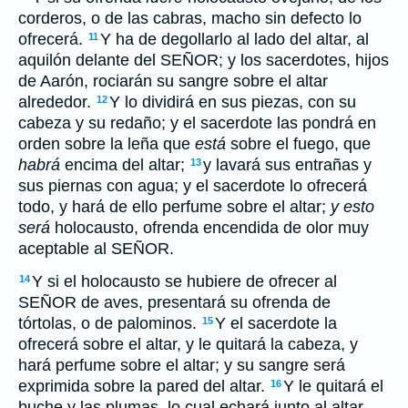
corderos, o de las cabras, macho sin defecto lo
ofrecerá.
Y ha de degollarlo al lado del altar, al
11
aquilón delante del SEÑOR; y los sacerdotes, hijos
de Aarón, rociarán su sangre sobre el altar
alrededor.
Y lo dividirá en sus piezas, con su
12
cabeza y su redaño; y el sacerdote las pondrá en
orden sobre la leña que
está
sobre el fuego, que
habrá
encima del altar;
y lavará sus entrañas y
13
sus piernas con agua; y el sacerdote lo ofrecerá
todo, y hará de ello perfume sobre el altar;
y esto
será
holocausto, ofrenda encendida de olor muy
aceptable al SEÑOR.
Y si el holocausto se hubiere de ofrecer al
14
SEÑOR de aves, presentará su ofrenda de
tórtolas, o de palominos.
Y el sacerdote la
15
ofrecerá sobre el altar, y le quitará la cabeza, y
hará perfume sobre el altar; y su sangre será
exprimida sobre la pared del altar.
Y le quitará el
16
buche y las plumas, lo cual echará junto al altar,