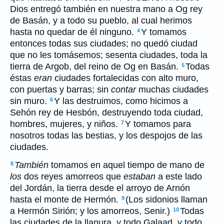
Dios entregó también en nuestra mano a Og rey
de Basán, y a todo su pueblo, al cual herimos
hasta no quedar de él ninguno.
Y tomamos
4
entonces todas sus ciudades; no quedó ciudad
que no les tomásemos; sesenta ciudades, toda la
tierra de Argob, del reino de Og en Basán.
Todas
5
éstas
eran
ciudades fortalecidas con alto muro,
con puertas y barras; sin
contar
muchas ciudades
sin muro.
Y las destruimos, como hicimos a
6
Sehón rey de Hesbón, destruyendo toda ciudad,
hombres, mujeres, y niños.
Y tomamos para
7
nosotros todas las bestias, y los despojos de las
ciudades.
También
tomamos en aquel tiempo de mano de
8
los
dos reyes amorreos que
estaban
a este lado
del Jordán, la tierra desde el arroyo de Arnón
hasta el monte de Hermón.
(Los sidonios llaman
9
a Hermón Sirión; y los amorreos, Senir.)
Todas
10
las ciudades de la llanura, y todo Galaad, y todo