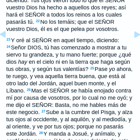
diciendo: Tus ojos vieron todo lo que el SEÑOR
vuestro Dios ha hecho a aquellos dos reyes; así
hará el SEÑOR a todos los reinos a los cuales
pasarás tú.
No los temáis; que el SEÑOR
22
vuestro Dios, él es el que pelea por vosotros.
Y oré al SEÑOR en aquel tiempo, diciendo:
23
Señor DIOS, tú has comenzado a mostrar a tu
24
siervo tu grandeza, y tu mano fuerte; porque ¿qué
dios
hay
en el cielo ni en la tierra que haga según
tus obras, y según tus valentías?
Pase
yo
ahora,
25
te ruego, y vea aquella tierra buena,
que
está al
otro lado del Jordán, aquel buen monte, y el
Líbano.
Mas el SEÑOR se había enojado contra
26
mí por causa de vosotros, por lo cual no me oyó; y
me dijo el SEÑOR: Basta, no me hables más de
este negocio.
Sube a la cumbre del Pisga, y alza
27
tus ojos al occidente, y al aquilón, y al mediodía, y
al oriente, y ve por tus ojos; porque no pasarás
este Jordán.
Y manda a Josué, y anímalo, y
28