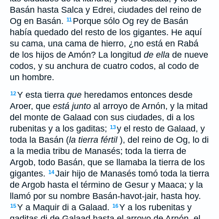
Basán hasta Salca y Edrei, ciudades del reino de
Og en Basán.
Porque sólo Og rey de Basán
11
había quedado del resto de los gigantes. He aquí
su cama, una cama de hierro, ¿no está en Rabá
de los hijos de Amón? La longitud
de ella
de nueve
codos, y su anchura de cuatro codos, al codo de
un hombre.
Y esta tierra
que
heredamos entonces desde
12
Aroer, que
está junto
al arroyo de Arnón, y la mitad
del monte de Galaad con sus ciudades, di a los
rubenitas y a los gaditas;
y el resto de Galaad, y
13
toda la Basán (
la tierra fértil
), del reino de Og, lo di
a la media tribu de Manasés; toda la tierra de
Argob, todo Basán, que se llamaba la tierra de los
gigantes.
Jair hijo de Manasés tomó toda la tierra
14
de Argob hasta el término de Gesur y Maaca; y la
llamó por su nombre Basán-havot-jair, hasta hoy.
Y a Maquir di a Galaad.
Y a los rubenitas y
15
16
gaditas di de Galaad hasta el arroyo de Arnón, el