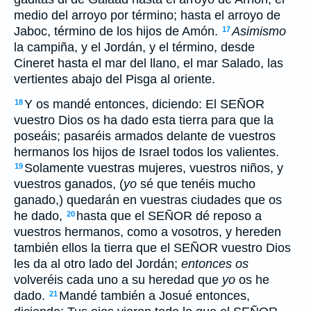
medio del arroyo por término; hasta el arroyo de
Jaboc, término de los hijos de Amón.
Asimismo
17
la campiña, y el Jordán, y el término, desde
Cineret hasta el mar del llano, el mar Salado, las
vertientes abajo del Pisga al oriente.
Y os mandé entonces, diciendo: El SEÑOR
18
vuestro Dios os ha dado esta tierra para que la
poseáis; pasaréis armados delante de vuestros
hermanos los hijos de Israel todos los valientes.
Solamente vuestras mujeres, vuestros niños, y
19
vuestros ganados, (
yo
sé que tenéis mucho
ganado,) quedarán en vuestras ciudades que os
he dado,
hasta que el SEÑOR dé reposo a
20
vuestros hermanos, como a vosotros, y hereden
también ellos la tierra que el SEÑOR vuestro Dios
les da al otro lado del Jordán;
entonces os
volveréis cada uno a su heredad que
yo
os he
dado.
Mandé también a Josué entonces,
21