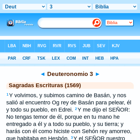
Biblia
>
SEV
> Deuteronomio 3
◄
Deuteronomio 3
►
Sagradas Escrituras (1569)
Y volvimos, y subimos camino de Basán, y nos
1
salió al encuentro Og rey de Basán para pelear, él
y todo su pueblo, en Edrei.
Y me dijo el SEÑOR:
2
No tengas temor de él, porque en tu mano he
entregado a él y a todo su pueblo, y su tierra; y
harás con él como hiciste con Sehón rey amorreo,
que habitaba en Hesbón.
Y el SEÑOR nuestro
3