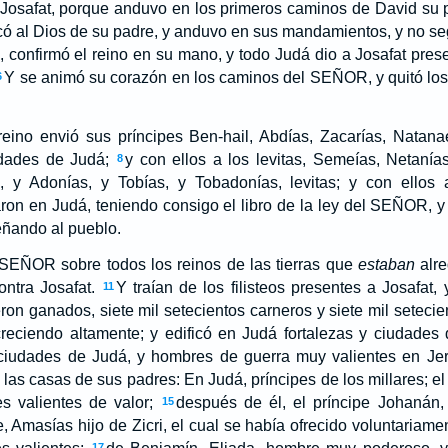
osafat, porque anduvo en los primeros caminos de David su p
ó al Dios de su padre, y anduvo en sus mandamientos, y no seg
, confirmó el reino en su mano, y todo Judá dio a Josafat prese
Y se animó su corazón en los caminos del SEÑOR, y quitó los
6
reino envió sus príncipes Ben-hail, Abdías, Zacarías, Natana
udades de Judá;
y con ellos a los levitas, Semeías, Netanía
8
, y Adonías, y Tobías, y Tobadonías, levitas; y con ellos
on en Judá, teniendo consigo el libro de la ley del SEÑOR, y
ñando al pueblo.
 SEÑOR sobre todos los reinos de las tierras que
estaban
alre
ontra Josafat.
Y traían de los filisteos presentes a Josafat, 
11
eron ganados, siete mil setecientos carneros y siete mil seteci
creciendo altamente; y edificó en Judá fortalezas y ciudades
ciudades de Judá, y hombres de guerra muy valientes en Je
las casas de sus padres: En Judá, príncipes de los millares; el 
es valientes de valor;
después de él, el príncipe Johanán,
15
e, Amasías hijo de Zicri, el cual se había ofrecido voluntariam
17