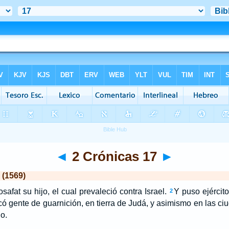
◄
2 Crónicas 17
►
 (1569)
safat su hijo, el cual prevaleció contra Israel.
Y puso ejércit
2
ocó gente de guarnición, en tierra de Judá, y asimismo en las ci
o.