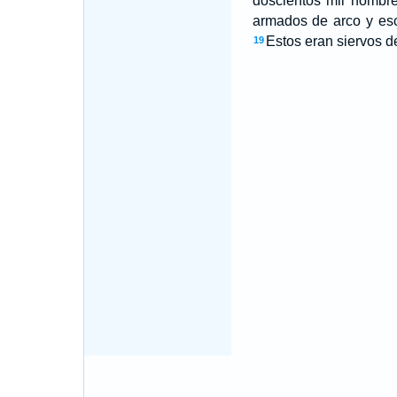
doscientos mil hombre
armados de arco y e
Estos eran siervos de
19