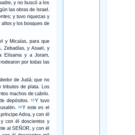
adre, y no buscó a los
ún las obras de Israel.
ntes; y tuvo riquezas y
 altos y los bosques de
el y Micaías, para que
s, Zebadías, y Asael, y
 a Elisama y a Joram,
 rodearon por todas las
dedor de Judá; que no
y tributos de plata. Los
entos machos de cabrío.
 de depósitos.
Y tuvo
13
rusalén.
Y este
es
el
14
príncipe Adna, y con él
 y con él doscientos y
ente al SEÑOR, y con él