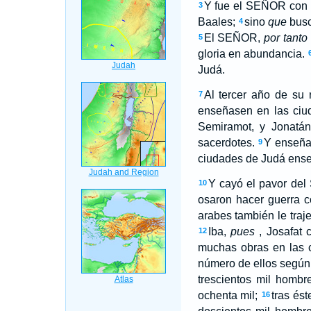
Y fue el SEÑOR con J
3
Baales;
sino
que
busc
4
El SEÑOR,
por tanto
5
gloria en abundancia.
Judá.
Al tercer año de su 
7
enseñasen en las ci
Semiramot, y Jonatán
sacerdotes.
Y enseñar
9
ciudades de Judá ense
Y cayó el pavor del
10
osaron hacer guerra c
arabes también le traj
Iba,
pues
, Josafat 
12
muchas obras en las 
número de ellos según 
trescientos mil hombr
ochenta mil;
tras ést
16