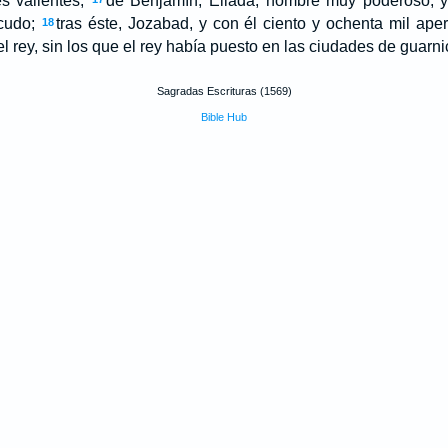
s valientes;
de Benjamín, Eliada, hombre muy poderoso, y
scudo;
tras éste, Jozabad, y con él ciento y ochenta mil aper
18
l rey, sin los que el rey había puesto en las ciudades de guarn
Sagradas Escrituras (1569)
Bible Hub