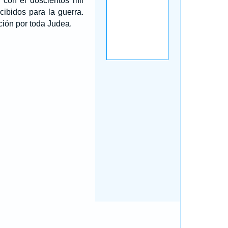
 con él doscientos mil
cibidos para la guerra.
ición por toda Judea.