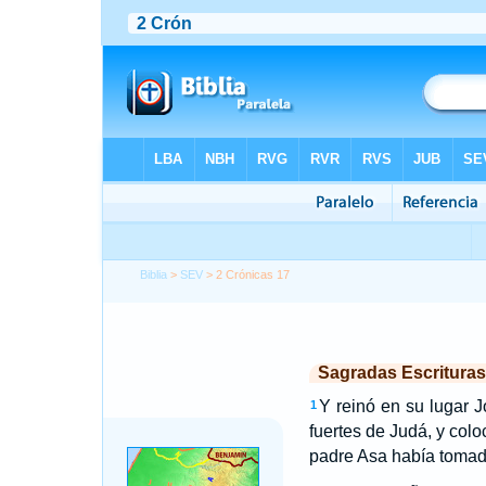
Biblia
>
SEV
> 2 Crónicas 17
Sagradas Escrituras
Y reinó en su lugar Jo
1
fuertes de Judá, y col
padre Asa había tomad