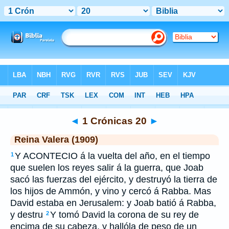
Biblia
>
RVR 1909
> 1 Crónicas 20
◄
1 Crónicas 20
►
Reina Valera (1909)
Y ACONTECIO á la vuelta del año, en el tiempo
1
que suelen los reyes salir á la guerra, que Joab
sacó las fuerzas del ejército, y destruyó la tierra de
los hijos de Ammón, y vino y cercó á Rabba. Mas
David estaba en Jerusalem: y Joab batió á Rabba,
y destru
Y tomó David la corona de su rey de
2
encima de su cabeza, y hallóla de peso de un