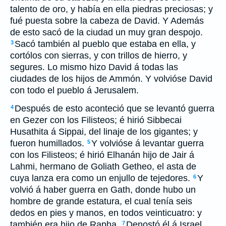
talento de oro, y había en ella piedras preciosas; y
fué puesta sobre la cabeza de David. Y Además
de esto sacó de la ciudad un muy gran despojo.
Sacó también al pueblo que estaba en ella, y
3
cortólos con sierras, y con trillos de hierro, y
segures. Lo mismo hizo David á todas las
ciudades de los hijos de Ammón. Y volvióse David
con todo el pueblo á Jerusalem.
Después de esto aconteció que se levantó guerra
4
en Gezer con los Filisteos; é hirió Sibbecai
Husathita á Sippai, del linaje de los gigantes; y
fueron humillados.
Y volvióse á levantar guerra
5
con los Filisteos; é hirió Elhanán hijo de Jair á
Lahmi, hermano de Goliath Getheo, el asta de
cuya lanza era como un enjullo de tejedores.
Y
6
volvió á haber guerra en Gath, donde hubo un
hombre de grande estatura, el cual tenía seis
dedos en pies y manos, en todos veinticuatro: y
también era hijo de Rapha.
Denostó él á Israel,
7