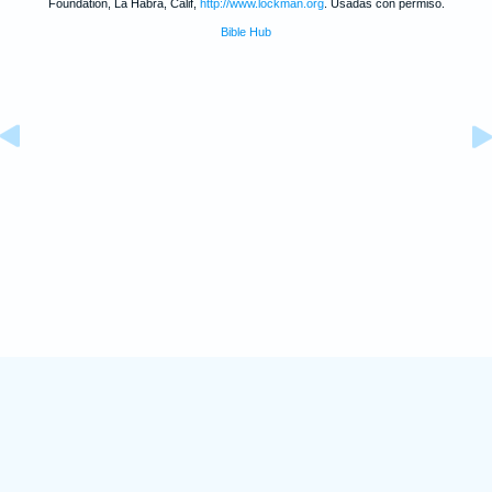
Foundation, La Habra, Calif,
http://www.lockman.org
. Usadas con permiso.
Bible Hub