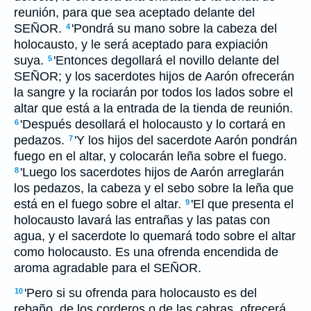
reunión, para que sea aceptado delante del
SEÑOR.
'Pondrá su mano sobre la cabeza del
4
holocausto, y le será aceptado para expiación
suya.
'Entonces degollará el novillo delante del
5
SEÑOR; y los sacerdotes hijos de Aarón ofrecerán
la sangre y la rociarán por todos los lados sobre el
altar que está a la entrada de la tienda de reunión.
'Después desollará el holocausto y lo cortará en
6
pedazos.
'Y los hijos del sacerdote Aarón pondrán
7
fuego en el altar, y colocarán leña sobre el fuego.
'Luego los sacerdotes hijos de Aarón arreglarán
8
los pedazos, la cabeza y el sebo sobre la leña que
está en el fuego sobre el altar.
'El que presenta el
9
holocausto lavará las entrañas y las patas con
agua, y el sacerdote lo quemará todo sobre el altar
como holocausto. Es una ofrenda encendida de
aroma agradable para el SEÑOR.
'Pero si su ofrenda para holocausto es del
10
rebaño, de los corderos o de las cabras, ofrecerá