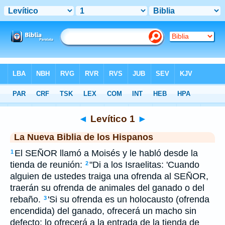
Biblia
>
NBLH
> Levítico 1
◄
Levítico 1
►
La Nueva Biblia de los Hispanos
El SEÑOR llamó a Moisés y le habló desde la
1
tienda de reunión:
"Di a los Israelitas: 'Cuando
2
alguien de ustedes traiga una ofrenda al SEÑOR,
traerán su ofrenda de animales del ganado o del
rebaño.
'Si su ofrenda es un holocausto (ofrenda
3
encendida) del ganado, ofrecerá un macho sin
defecto; lo ofrecerá a la entrada de la tienda de