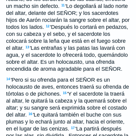
un macho sin defecto.
'Lo degollará al lado norte
11
del altar, delante del SEÑOR; y los sacerdotes
hijos de Aarón rociarán la sangre sobre el altar, por
todos los lados.
'Después lo cortará en pedazos,
12
con su cabeza y el sebo, y el sacerdote los
colocará sobre la leña que está en el fuego sobre
el altar.
'Las entrañas y las patas las lavará con
13
agua, y el sacerdote lo ofrecerá todo, quemándolo
sobre el altar. Es un holocausto, una ofrenda
encendida de aroma agradable para el SEÑOR.
'Pero si su ofrenda para el SEÑOR es un
14
holocausto de aves, entonces traerá su ofrenda de
tórtolas o de pichones.
'Y el sacerdote la traerá
15
al altar, le quitará la cabeza y la quemará sobre el
altar; y su sangre será exprimida sobre el costado
del altar.
'Le quitará también el buche con sus
16
plumas y lo echará junto al altar, hacia el oriente,
en el lugar de las cenizas.
'La partirá después
17
por las alas, sin dividirla . Entonces el sacerdote la