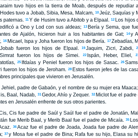
araim tuvo hijos en la tierra de Moab, después de repudiar
 Hodes tuvo a Jobab, Sibia, Mesa, Malcam,
Jeúz, Saquías y 
10
as paternas.
Y de Husim tuvo a Abitob y a Elpaal.
Los hijos 
11
12
dificó a Ono y Lod con sus aldeas;
Bería y Sema, que fue
13
antes de Ajalón, hicieron huir a los habitantes de Gat;
y A
14
,
Micael, Ispa y Joha fueron los hijos de Bería.
Zebadías, M
16
17
 Jobab fueron los hijos de Elpaal.
Jaquim, Zicri, Zabdi,
19
Simrat fueron los hijos de Simei.
Ispán, Heber, Eliel,
22
2
totías,
Ifdaías y Peniel fueron los hijos de Sasac.
Samse
25
26
ri fueron los hijos de Jeroham.
Estos fueron jefes de las ca
28
res principales que vivieron en Jerusalén.
Jehiel, padre de Gabaón, y el nombre de su mujer era Maaca;
is, Baal, Nadab,
Gedor, Ahío y Zequer.
Miclot fue el padr
31
32
tes en Jerusalén enfrente de sus otros parientes.
Cis, Cis fue padre de Saúl y Saúl fue el padre de Jonatán, M
atán fue Merib Baal, y Merib Baal fue el padre de Micaía.
Los
35
Acaz.
Acaz fue el padre de Joada, Joada fue padre de Alem
36
a;
y Mosa fue el padre de Bina; Rafa fue su hijo, Elasa su hij
37