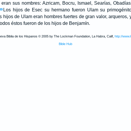
os eran sus nombres: Azricam, Bocru, Ismael, Searías, Obadía
Los hijos de Esec su hermano fueron Ulam su primogénito
39
s hijos de Ulam eran hombres fuertes de gran valor, arqueros, 
 Todos éstos fueron de los hijos de Benjamín.
ueva Biblia de los Hispanos © 2005 by The Lockman Foundation, La Habra, Calif,
http://www.
Bible Hub