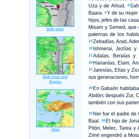
Uza y de Ahiud.
Sah
8
Baara.
Y de su mujer
9
hijos, jefes de las cas
Misam y Semed, que e
paternas de los habit
Zebadías, Arad, Ader
15
Ishmerai, Jezlías y
18
Adaías, Beraías y 
21
Hananías, Elam, Ana
24
Jaresías, Elías y Zic
27
sus generaciones, homb
En Gabaón habitaba 
29
Abdón; después Zur, C
también con sus parien
Ner fue el padre de 
33
Baal.
El hijo de Jon
34
Pitón, Melec, Tarea y 
Zimri engendró a Mos