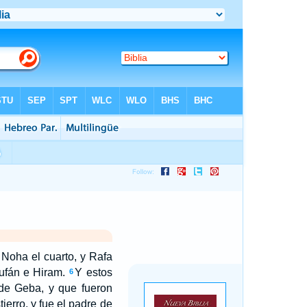
Noha el cuarto, y Rafa
ufán e Hiram.
Y estos
6
 de Geba, y que fueron
ierro, y fue el padre de