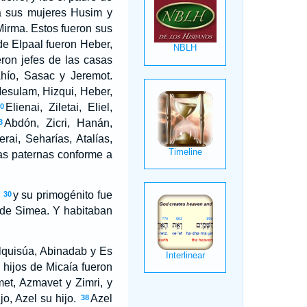
 a sus mujeres Husim y
Mirma. Estos fueron sus
de Elpaal fueron Heber,
ron jefes de las casas
hío, Sasac y Jeremot.
esulam, Hizqui, Heber,
Elienai, Ziletai, Eliel,
20
Abdón, Zicri, Hanán,
3
rai, Seharías, Atalías,
sas paternas conforme a
y su primogénito fue
30
e de Simea. Y habitaban
alquisúa, Abinadab y Es
 hijos de Micaía fueron
et, Azmavet y Zimri, y
o, Azel su hijo.
Azel
38