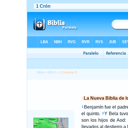
Biblia
>
NBLH
> 1 Crónicas 8
La Nueva Biblia de 
Benjamín fue el padre
1
el quinto.
Y Bela tuvo
3
son los hijos de Aod:
llevados al destierro a