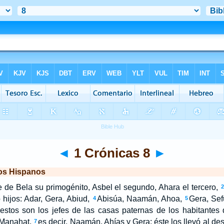
◄
1 Crónicas 8
►
los Hispanos
 de Bela su primogénito, Asbel el segundo, Ahara el tercero,
2
 hijos: Adar, Gera, Abiud,
Abisúa, Naamán, Ahoa,
Gera, Sef
4
5
 estos son los jefes de las casas paternas de los habitantes
 Manahat,
es decir, Naamán, Ahías y Gera; éste los llevó al dest
7