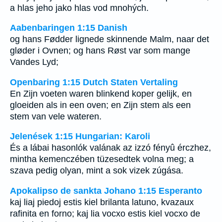
a hlas jeho jako hlas vod mnohých.
Aabenbaringen 1:15 Danish
og hans Fødder lignede skinnende Malm, naar det
gløder i Ovnen; og hans Røst var som mange
Vandes Lyd;
Openbaring 1:15 Dutch Staten Vertaling
En Zijn voeten waren blinkend koper gelijk, en
gloeiden als in een oven; en Zijn stem als een
stem van vele wateren.
Jelenések 1:15 Hungarian: Karoli
És a lábai hasonlók valának az izzó fényû érczhez,
mintha kemenczében tüzesedtek volna meg; a
szava pedig olyan, mint a sok vizek zúgása.
Apokalipso de sankta Johano 1:15 Esperanto
kaj liaj piedoj estis kiel brilanta latuno, kvazaux
rafinita en forno; kaj lia vocxo estis kiel vocxo de