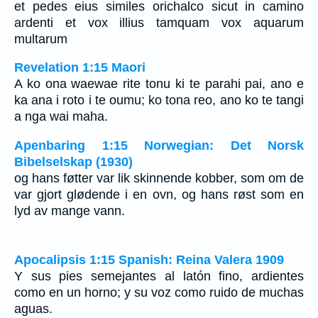
et pedes eius similes orichalco sicut in camino
ardenti et vox illius tamquam vox aquarum
multarum
Revelation 1:15 Maori
A ko ona waewae rite tonu ki te parahi pai, ano e
ka ana i roto i te oumu; ko tona reo, ano ko te tangi
a nga wai maha.
Apenbaring 1:15 Norwegian: Det Norsk
Bibelselskap (1930)
og hans føtter var lik skinnende kobber, som om de
var gjort glødende i en ovn, og hans røst som en
lyd av mange vann.
Apocalipsis 1:15 Spanish: Reina Valera 1909
Y sus pies semejantes al latón fino, ardientes
como en un horno; y su voz como ruido de muchas
aguas.