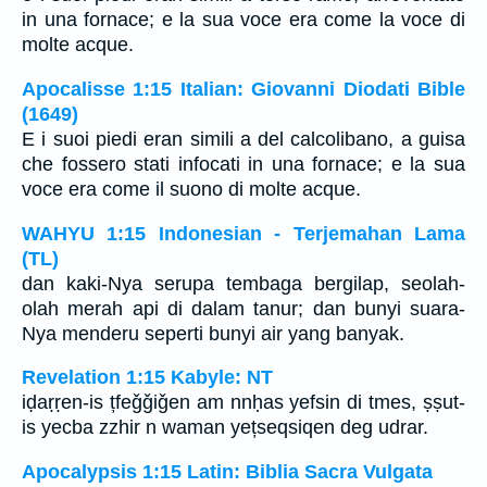
in una fornace; e la sua voce era come la voce di
molte acque.
Apocalisse 1:15 Italian: Giovanni Diodati Bible
(1649)
E i suoi piedi eran simili a del calcolibano, a guisa
che fossero stati infocati in una fornace; e la sua
voce era come il suono di molte acque.
WAHYU 1:15 Indonesian - Terjemahan Lama
(TL)
dan kaki-Nya serupa tembaga bergilap, seolah-
olah merah api di dalam tanur; dan bunyi suara-
Nya menderu seperti bunyi air yang banyak.
Revelation 1:15 Kabyle: NT
iḍaṛṛen-is țfeǧǧiǧen am nnḥas yefsin di tmes, ṣṣut-
is yecba zzhir n waman yețseqsiqen deg udrar.
Apocalypsis 1:15 Latin: Biblia Sacra Vulgata