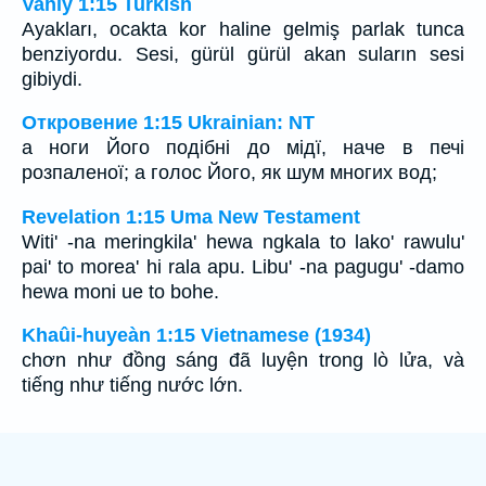
Vahiy 1:15 Turkish
Ayakları, ocakta kor haline gelmiş parlak tunca
benziyordu. Sesi, gürül gürül akan suların sesi
gibiydi.
Откровение 1:15 Ukrainian: NT
а ноги Його подібні до мідї, наче в печі
розпаленої; а голос Його, як шум многих вод;
Revelation 1:15 Uma New Testament
Witi' -na meringkila' hewa ngkala to lako' rawulu'
pai' to morea' hi rala apu. Libu' -na pagugu' -damo
hewa moni ue to bohe.
Khaûi-huyeàn 1:15 Vietnamese (1934)
chơn như đồng sáng đã luyện trong lò lửa, và
tiếng như tiếng nước lớn.