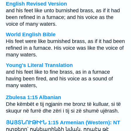
English Revised Version
and his feet like unto burnished brass, as if it had
been refined in a furnace; and his voice as the
voice of many waters.
World English Bible
His feet were like burnished brass, as if it had been
refined in a furnace. His voice was like the voice of
many waters.
Young's Literal Translation
and his feet like to fine brass, as in a furnace
having been fired, and his voice as a sound of
many waters,
Zbulesa 1:15 Albanian
Dhe këmbët e tij ngjanin me bronz të kulluar, si të
skuqur në furrë dhe zëri i tij si zë shumë ujërash.
ՅԱՅՏՆՈՒԹԻՒՆ 1:15 Armenian (Western): NT
ոտքերը՝ ոսկեպղինձի նման, որպէս թէ