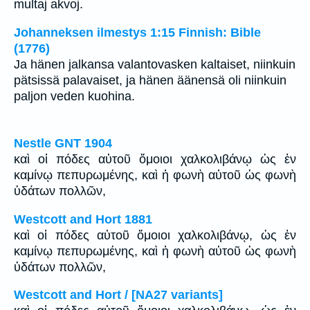
multaj akvoj.
Johanneksen ilmestys 1:15 Finnish: Bible
(1776)
Ja hänen jalkansa valantovasken kaltaiset, niinkuin
pätsissä palavaiset, ja hänen äänensä oli niinkuin
paljon veden kuohina.
Nestle GNT 1904
καὶ οἱ πόδες αὐτοῦ ὅμοιοι χαλκολιβάνῳ ὡς ἐν
καμίνῳ πεπυρωμένης, καὶ ἡ φωνὴ αὐτοῦ ὡς φωνὴ
ὑδάτων πολλῶν,
Westcott and Hort 1881
καὶ οἱ πόδες αὐτοῦ ὅμοιοι χαλκολιβάνῳ, ὡς ἐν
καμίνῳ πεπυρωμένης, καὶ ἡ φωνὴ αὐτοῦ ὡς φωνὴ
ὑδάτων πολλῶν,
Westcott and Hort / [NA27 variants]