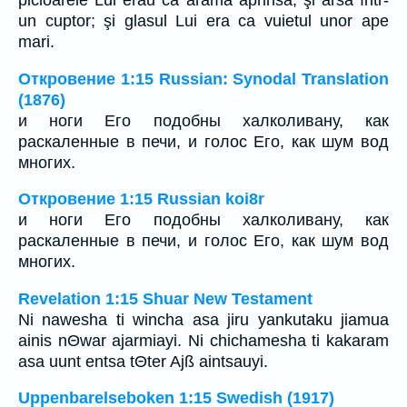
un cuptor; şi glasul Lui era ca vuietul unor ape
mari.
Откровение 1:15 Russian: Synodal Translation
(1876)
и ноги Его подобны халколивану, как
раскаленные в печи, и голос Его, как шум вод
многих.
Откровение 1:15 Russian koi8r
и ноги Его подобны халколивану, как
раскаленные в печи, и голос Его, как шум вод
многих.
Revelation 1:15 Shuar New Testament
Ni nawesha ti wincha asa jiru yankutaku jiamua
ainis nΘwar ajarmiayi. Ni chichamesha ti kakaram
asa uunt entsa tΘter Ajß aintsauyi.
Uppenbarelseboken 1:15 Swedish (1917)