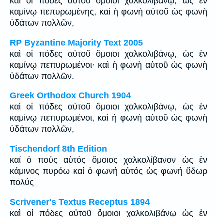
καὶ οἱ πόδες αὐτοῦ ὅμοιοι χαλκολιβάνῳ, ὡς ἐν
καμίνῳ πεπυρωμένης, καὶ ἡ φωνὴ αὐτοῦ ὡς φωνὴ
ὑδάτων πολλῶν,
RP Byzantine Majority Text 2005
καὶ οἱ πόδες αὐτοῦ ὅμοιοι χαλκολιβάνῳ, ὡς ἐν
καμίνῳ πεπυρωμένοι· καὶ ἡ φωνὴ αὐτοῦ ὡς φωνὴ
ὑδάτων πολλῶν.
Greek Orthodox Church 1904
καὶ οἱ πόδες αὐτοῦ ὅμοιοι χαλκολιβάνῳ, ὡς ἐν
καμίνῳ πεπυρωμένοι, καὶ ἡ φωνὴ αὐτοῦ ὡς φωνὴ
ὑδάτων πολλῶν,
Tischendorf 8th Edition
καί ὁ πούς αὐτός ὅμοιος χαλκολίβανον ὡς ἐν
κάμινος πυρόω καί ὁ φωνή αὐτός ὡς φωνή ὕδωρ
πολύς
Scrivener's Textus Receptus 1894
καὶ οἱ πόδες αὐτοῦ ὅμοιοι χαλκολιβάνῳ ὡς ἐν