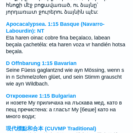
հնոցի մէջ բոցավառած, ու ձայնը՝
յորդառատ ջուրերու ձայնին պէս:
Apocacalypsea. 1:15 Basque (Navarro-
Labourdin): NT
Eta haren oinac cobre fina beçalaco, labean
beçala çachetéla: eta haren voza vr handién hotsa
beçala.
D Offnbarung 1:15 Bavarian
Seine Füess gaglantznd wie ayn Mössing, wenn s
in n Schmelzofen glüet, und sein Stimm grauscht
wie ayn Wildbach.
Откровение 1:15 Bulgarian
и нозете Му приличаха на лъскава мед, като в
пещ пречистена: а гласът Му [беше] като на
много води;
現代標點和合本 (CUVMP Traditional)