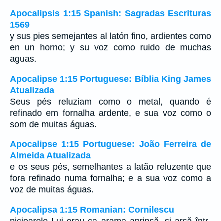
Apocalipsis 1:15 Spanish: Sagradas Escrituras
1569
y sus pies semejantes al latón fino, ardientes como
en un horno; y su voz como ruido de muchas
aguas.
Apocalipse 1:15 Portuguese: Bíblia King James
Atualizada
Seus pés reluziam como o metal, quando é
refinado em fornalha ardente, e sua voz como o
som de muitas águas.
Apocalipse 1:15 Portuguese: João Ferreira de
Almeida Atualizada
e os seus pés, semelhantes a latão reluzente que
fora refinado numa fornalha; e a sua voz como a
voz de muitas águas.
Apocalipsa 1:15 Romanian: Cornilescu
picioarele Lui erau ca arama aprinsă, şi arsă într-