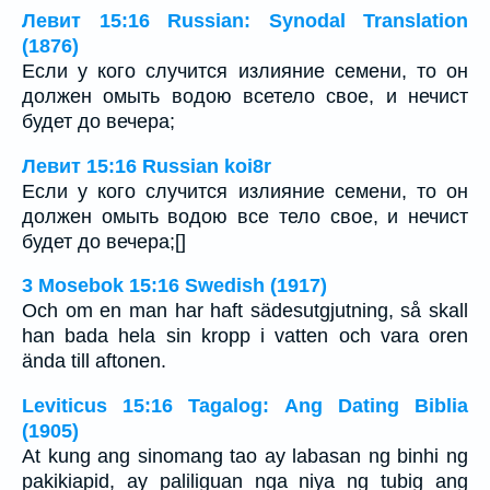
Левит 15:16 Russian: Synodal Translation
(1876)
Если у кого случится излияние семени, то он
должен омыть водою всетело свое, и нечист
будет до вечера;
Левит 15:16 Russian koi8r
Если у кого случится излияние семени, то он
должен омыть водою все тело свое, и нечист
будет до вечера;[]
3 Mosebok 15:16 Swedish (1917)
Och om en man har haft sädesutgjutning, så skall
han bada hela sin kropp i vatten och vara oren
ända till aftonen.
Leviticus 15:16 Tagalog: Ang Dating Biblia
(1905)
At kung ang sinomang tao ay labasan ng binhi ng
pakikiapid, ay paliliguan nga niya ng tubig ang