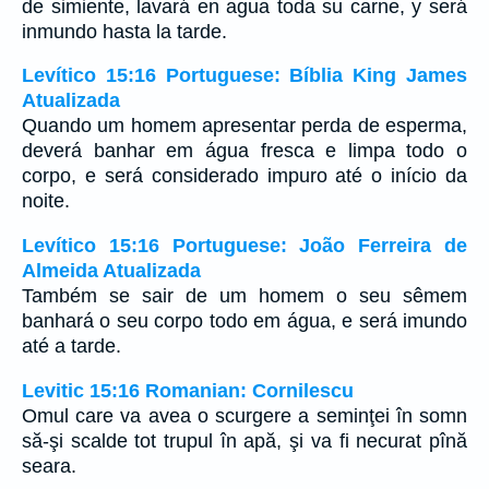
de simiente, lavará en agua toda su carne, y será
inmundo hasta la tarde.
Levítico 15:16 Portuguese: Bíblia King James
Atualizada
Quando um homem apresentar perda de esperma,
deverá banhar em água fresca e limpa todo o
corpo, e será considerado impuro até o início da
noite.
Levítico 15:16 Portuguese: João Ferreira de
Almeida Atualizada
Também se sair de um homem o seu sêmem
banhará o seu corpo todo em água, e será imundo
até a tarde.
Levitic 15:16 Romanian: Cornilescu
Omul care va avea o scurgere a seminţei în somn
să-şi scalde tot trupul în apă, şi va fi necurat pînă
seara.