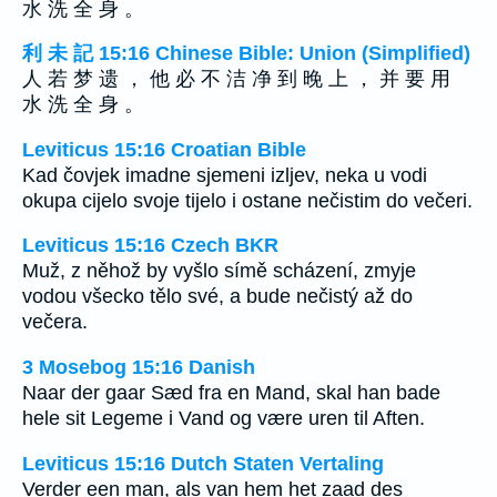
水 洗 全 身 。
利 未 記 15:16 Chinese Bible: Union (Simplified)
人 若 梦 遗 ， 他 必 不 洁 净 到 晚 上 ， 并 要 用
水 洗 全 身 。
Leviticus 15:16 Croatian Bible
Kad čovjek imadne sjemeni izljev, neka u vodi
okupa cijelo svoje tijelo i ostane nečistim do večeri.
Leviticus 15:16 Czech BKR
Muž, z něhož by vyšlo símě scházení, zmyje
vodou všecko tělo své, a bude nečistý až do
večera.
3 Mosebog 15:16 Danish
Naar der gaar Sæd fra en Mand, skal han bade
hele sit Legeme i Vand og være uren til Aften.
Leviticus 15:16 Dutch Staten Vertaling
Verder een man, als van hem het zaad des