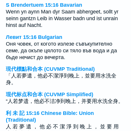
S Brendertuem 15:16 Bavarian
Wenn yn aynn Man dyr Saam abhergeet, sollt yr
seinn gantzn Leib in Wasser badn und ist unrain
hinst auf Nacht.
Левит 15:16 Bulgarian
Оня човек, от когото излезе съвъкупително
семе, да окъпе цялото си тяло във вода и да
бъде нечист до вечерта.
現代標點和合本 (CUVMP Traditional)
「人若夢遺，他必不潔淨到晚上，並要用水洗全
身。
现代标点和合本 (CUVMP Simplified)
“人若梦遗，他必不洁净到晚上，并要用水洗全身。
利 未 記 15:16 Chinese Bible: Union
(Traditional)
人 若 夢 遺 ， 他 必 不 潔 淨 到 晚 上 ， 並 要 用