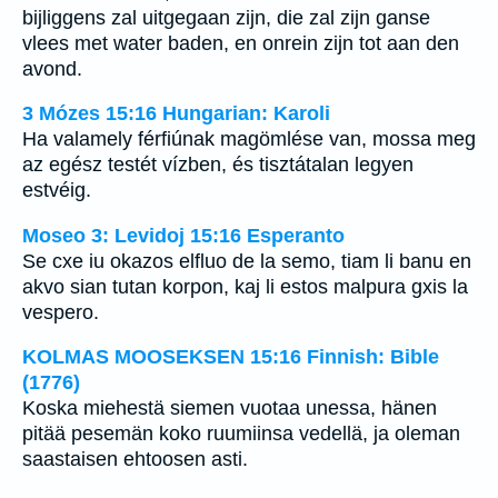
bijliggens zal uitgegaan zijn, die zal zijn ganse
vlees met water baden, en onrein zijn tot aan den
avond.
3 Mózes 15:16 Hungarian: Karoli
Ha valamely férfiúnak magömlése van, mossa meg
az egész testét vízben, és tisztátalan legyen
estvéig.
Moseo 3: Levidoj 15:16 Esperanto
Se cxe iu okazos elfluo de la semo, tiam li banu en
akvo sian tutan korpon, kaj li estos malpura gxis la
vespero.
KOLMAS MOOSEKSEN 15:16 Finnish: Bible
(1776)
Koska miehestä siemen vuotaa unessa, hänen
pitää pesemän koko ruumiinsa vedellä, ja oleman
saastaisen ehtoosen asti.