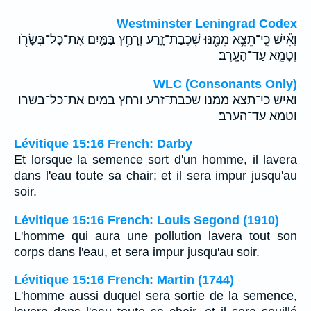
Westminster Leningrad Codex
וְאִ֕ישׁ כִּֽי־תֵצֵ֥א מִמֶּ֖נּוּ שִׁכְבַת־זָ֑רַע וְרָחַ֥ץ בַּמַּ֛יִם אֶת־כָּל־בְּשָׂרֹ֖ו
וְטָמֵ֥א עַד־הָעָֽרֶב׃
WLC (Consonants Only)
ואיש כי־תצא ממנו שכבת־זרע ורחץ במים את־כל־בשרו
וטמא עד־הערב׃
Lévitique 15:16 French: Darby
Et lorsque la semence sort d'un homme, il lavera
dans l'eau toute sa chair; et il sera impur jusqu'au
soir.
Lévitique 15:16 French: Louis Segond (1910)
L'homme qui aura une pollution lavera tout son
corps dans l'eau, et sera impur jusqu'au soir.
Lévitique 15:16 French: Martin (1744)
L'homme aussi duquel sera sortie de la semence,