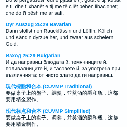
e tij dhe filxhanët e tij me të cilët bëhen libacionet;
dhe do t'i bësh me ar safi.
Dyr Auszug 25:29 Bavarian
Dann stöllst non Rauckfässln und Löffln, Kölich
und Kändln dyrzue her, und zwaar aus scheiern
Gold.
Изход 25:29 Bulgarian
И да направиш блюдата й, темянниците й,
поливалниците й, и тасовете й, за употреба при
възлиянията; от чисто злато да ги направиш.
現代標點和合本 (CUVMP Traditional)
要做桌子上的盤子、調羹，並奠酒的爵和瓶，這都
要用精金製作。
现代标点和合本 (CUVMP Simplified)
要做桌子上的盘子、调羹，并奠酒的爵和瓶，这都
要用精金制作。