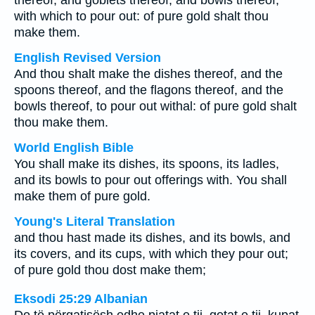
thereof, and goblets thereof, and bowls thereof,
with which to pour out: of pure gold shalt thou
make them.
English Revised Version
And thou shalt make the dishes thereof, and the
spoons thereof, and the flagons thereof, and the
bowls thereof, to pour out withal: of pure gold shalt
thou make them.
World English Bible
You shall make its dishes, its spoons, its ladles,
and its bowls to pour out offerings with. You shall
make them of pure gold.
Young's Literal Translation
and thou hast made its dishes, and its bowls, and
its covers, and its cups, with which they pour out;
of pure gold thou dost make them;
Eksodi 25:29 Albanian
Do të përgatisësh edhe pjatat e tij, gotat e tij, kupat