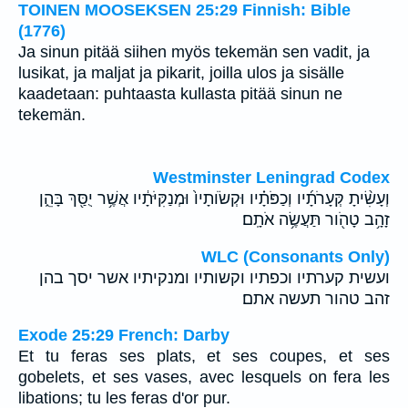
TOINEN MOOSEKSEN 25:29 Finnish: Bible
(1776)
Ja sinun pitää siihen myös tekemän sen vadit, ja
lusikat, ja maljat ja pikarit, joilla ulos ja sisälle
kaadetaan: puhtaasta kullasta pitää sinun ne
tekemän.
Westminster Leningrad Codex
וְעָשִׂ֨יתָ קְּעָרֹתָ֜יו וְכַפֹּתָ֗יו וּקְשֹׂותָיו֙ וּמְנַקִּיֹּתָ֔יו אֲשֶׁ֥ר יֻסַּ֖ךְ בָּהֵ֑ן
זָהָ֥ב טָהֹ֖ור תַּעֲשֶׂ֥ה אֹתָֽם׃
WLC (Consonants Only)
ועשית קערתיו וכפתיו וקשותיו ומנקיתיו אשר יסך בהן
זהב טהור תעשה אתם׃
Exode 25:29 French: Darby
Et tu feras ses plats, et ses coupes, et ses
gobelets, et ses vases, avec lesquels on fera les
libations; tu les feras d'or pur.