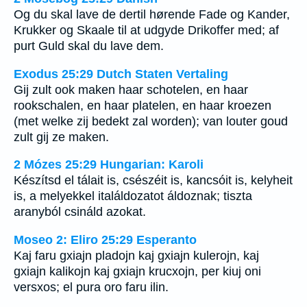
Og du skal lave de dertil hørende Fade og Kander,
Krukker og Skaale til at udgyde Drikoffer med; af
purt Guld skal du lave dem.
Exodus 25:29 Dutch Staten Vertaling
Gij zult ook maken haar schotelen, en haar
rookschalen, en haar platelen, en haar kroezen
(met welke zij bedekt zal worden); van louter goud
zult gij ze maken.
2 Mózes 25:29 Hungarian: Karoli
Készítsd el tálait is, csészéit is, kancsóit is, kelyheit
is, a melyekkel italáldozatot áldoznak; tiszta
aranyból csináld azokat.
Moseo 2: Eliro 25:29 Esperanto
Kaj faru gxiajn pladojn kaj gxiajn kulerojn, kaj
gxiajn kalikojn kaj gxiajn krucxojn, per kiuj oni
versxos; el pura oro faru ilin.