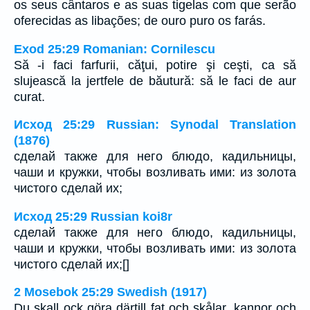
os seus cântaros e as suas tigelas com que serão
oferecidas as libações; de ouro puro os farás.
Exod 25:29 Romanian: Cornilescu
Să -i faci farfurii, căţui, potire şi ceşti, ca să
slujească la jertfele de băutură: să le faci de aur
curat.
Исход 25:29 Russian: Synodal Translation
(1876)
сделай также для него блюдо, кадильницы,
чаши и кружки, чтобы возливать ими: из золота
чистого сделай их;
Исход 25:29 Russian koi8r
сделай также для него блюдо, кадильницы,
чаши и кружки, чтобы возливать ими: из золота
чистого сделай их;[]
2 Mosebok 25:29 Swedish (1917)
Du skall ock göra därtill fat och skålar, kannor och