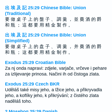
出 埃 及 記 25:29 Chinese Bible: Union
(Traditional)
要 做 桌 子 上 的 盤 子 、 調 羹 ， 並 奠 酒 的 爵
和 瓶 ； 這 都 要 用 精 金 製 作 。
出 埃 及 記 25:29 Chinese Bible: Union
(Simplified)
要 做 桌 子 上 的 盘 子 、 调 羹 ， 并 奠 酒 的 爵
和 瓶 ； 这 都 要 用 精 金 制 作 。
Exodus 25:29 Croatian Bible
Za nj onda napravi: zdjele, varjače, vrčeve i pehare
za izlijevanje prinosa. Načini ih od čistoga zlata.
Exodus 25:29 Czech BKR
Uděláš také misy jeho, a lžice jeho, a přikryvadla
jeho, a koflíky jeho, k přikrývání; z čistého zlata
naděláš toho.
2 Mosebog 25:29 Danish