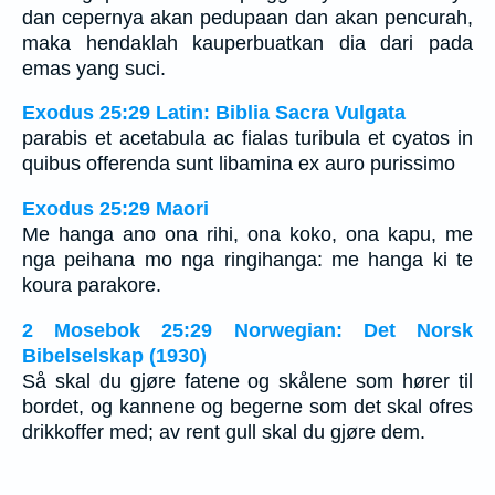
dan cepernya akan pedupaan dan akan pencurah,
maka hendaklah kauperbuatkan dia dari pada
emas yang suci.
Exodus 25:29 Latin: Biblia Sacra Vulgata
parabis et acetabula ac fialas turibula et cyatos in
quibus offerenda sunt libamina ex auro purissimo
Exodus 25:29 Maori
Me hanga ano ona rihi, ona koko, ona kapu, me
nga peihana mo nga ringihanga: me hanga ki te
koura parakore.
2 Mosebok 25:29 Norwegian: Det Norsk
Bibelselskap (1930)
Så skal du gjøre fatene og skålene som hører til
bordet, og kannene og begerne som det skal ofres
drikkoffer med; av rent gull skal du gjøre dem.