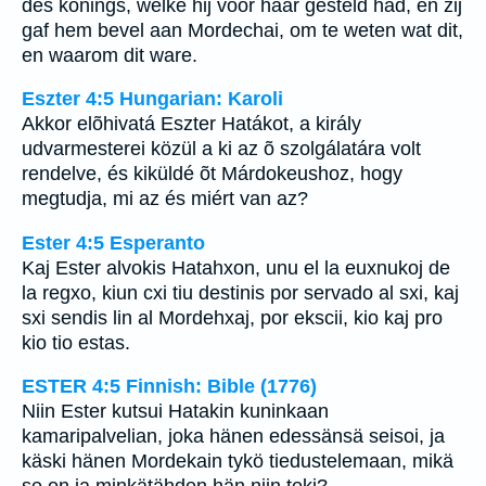
des konings, welke hij voor haar gesteld had, en zij
gaf hem bevel aan Mordechai, om te weten wat dit,
en waarom dit ware.
Eszter 4:5 Hungarian: Karoli
Akkor elõhivatá Eszter Hatákot, a király
udvarmesterei közül a ki az õ szolgálatára volt
rendelve, és kiküldé õt Márdokeushoz, hogy
megtudja, mi az és miért van az?
Ester 4:5 Esperanto
Kaj Ester alvokis Hatahxon, unu el la euxnukoj de
la regxo, kiun cxi tiu destinis por servado al sxi, kaj
sxi sendis lin al Mordehxaj, por ekscii, kio kaj pro
kio tio estas.
ESTER 4:5 Finnish: Bible (1776)
Niin Ester kutsui Hatakin kuninkaan
kamaripalvelian, joka hänen edessänsä seisoi, ja
käski hänen Mordekain tykö tiedustelemaan, mikä