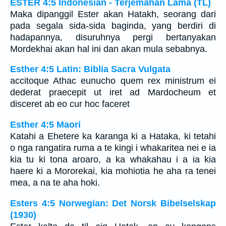
ESTER 4:5 Indonesian - Terjemahan Lama (TL)
Maka dipanggil Ester akan Hatakh, seorang dari
pada segala sida-sida baginda, yang berdiri di
hadapannya, disuruhnya pergi bertanyakan
Mordekhai akan hal ini dan akan mula sebabnya.
Esther 4:5 Latin: Biblia Sacra Vulgata
accitoque Athac eunucho quem rex ministrum ei
dederat praecepit ut iret ad Mardocheum et
disceret ab eo cur hoc faceret
Esther 4:5 Maori
Katahi a Ehetere ka karanga ki a Hataka, ki tetahi
o nga rangatira ruma a te kingi i whakaritea nei e ia
kia tu ki tona aroaro, a ka whakahau i a ia kia
haere ki a Mororekai, kia mohiotia he aha ra tenei
mea, a na te aha hoki.
Esters 4:5 Norwegian: Det Norsk Bibelselskap
(1930)