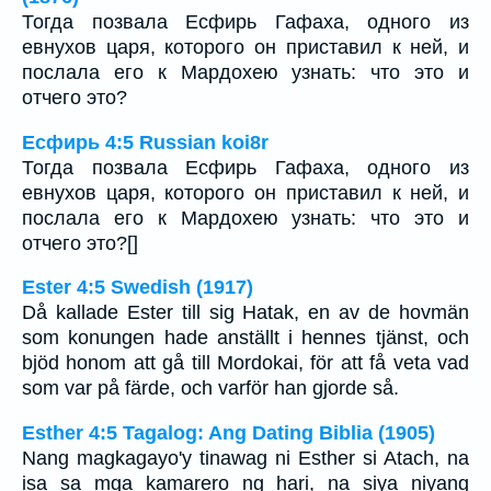
Тогда позвала Есфирь Гафаха, одного из
евнухов царя, которого он приставил к ней, и
послала его к Мардохею узнать: что это и
отчего это?
Есфирь 4:5 Russian koi8r
Тогда позвала Есфирь Гафаха, одного из
евнухов царя, которого он приставил к ней, и
послала его к Мардохею узнать: что это и
отчего это?[]
Ester 4:5 Swedish (1917)
Då kallade Ester till sig Hatak, en av de hovmän
som konungen hade anställt i hennes tjänst, och
bjöd honom att gå till Mordokai, för att få veta vad
som var på färde, och varför han gjorde så.
Esther 4:5 Tagalog: Ang Dating Biblia (1905)
Nang magkagayo'y tinawag ni Esther si Atach, na
isa sa mga kamarero ng hari, na siya niyang