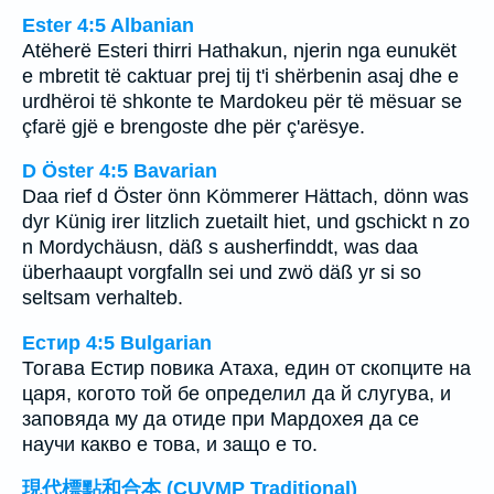
Ester 4:5 Albanian
Atëherë Esteri thirri Hathakun, njerin nga eunukët
e mbretit të caktuar prej tij t'i shërbenin asaj dhe e
urdhëroi të shkonte te Mardokeu për të mësuar se
çfarë gjë e brengoste dhe për ç'arësye.
D Öster 4:5 Bavarian
Daa rief d Öster önn Kömmerer Hättach, dönn was
dyr Künig irer litzlich zuetailt hiet, und gschickt n zo
n Mordychäusn, däß s ausherfinddt, was daa
überhaaupt vorgfalln sei und zwö däß yr si so
seltsam verhalteb.
Естир 4:5 Bulgarian
Тогава Естир повика Атаха, един от скопците на
царя, когото той бе определил да й слугува, и
заповяда му да отиде при Мардохея да се
научи какво е това, и защо е то.
現代標點和合本 (CUVMP Traditional)