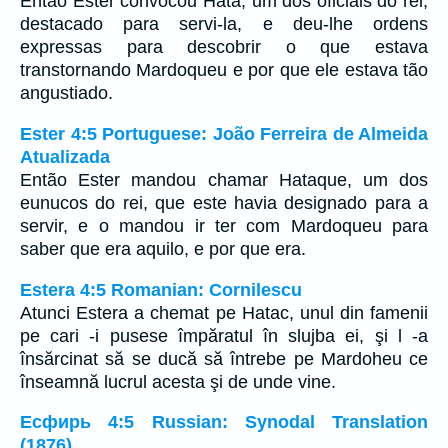
Então Ester convocou Hatá, um dos oficiais do rei,
destacado para servi-la, e deu-lhe ordens
expressas para descobrir o que estava
transtornando Mardoqueu e por que ele estava tão
angustiado.
Ester 4:5 Portuguese: João Ferreira de Almeida
Atualizada
Então Ester mandou chamar Hataque, um dos
eunucos do rei, que este havia designado para a
servir, e o mandou ir ter com Mardoqueu para
saber que era aquilo, e por que era.
Estera 4:5 Romanian: Cornilescu
Atunci Estera a chemat pe Hatac, unul din famenii
pe cari -i pusese împăratul în slujba ei, şi l -a
însărcinat să se ducă să întrebe pe Mardoheu ce
înseamnă lucrul acesta şi de unde vine.
Есфирь 4:5 Russian: Synodal Translation
(1876)