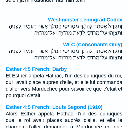
se on ja minkätähden hän niin teki?
Westminster Leningrad Codex
וַתִּקְרָא֩ אֶסְתֵּ֨ר לַהֲתָ֜ךְ מִסָּרִיסֵ֤י הַמֶּ֙לֶךְ֙ אֲשֶׁ֣ר הֶעֱמִ֣יד לְפָנֶ֔יהָ
וַתְּצַוֵּ֖הוּ עַֽל־מָרְדֳּכָ֑י לָדַ֥עַת מַה־זֶּ֖ה וְעַל־מַה־זֶּֽה׃
WLC (Consonants Only)
ותקרא אסתר להתך מסריסי המלך אשר העמיד לפניה
ותצוהו על־מרדכי לדעת מה־זה ועל־מה־זה׃
Esther 4:5 French: Darby
Et Esther appela Hathac, l'un des eunuques du roi,
qu'il avait place aupres d'elle, et elle lui commanda
d'aller vers Mardochee pour savoir ce que c'etait et
pourquoi c'etait.
Esther 4:5 French: Louis Segond (1910)
Alors Esther appela Hathac, l'un des eunuques
que le roi avait placés auprès d'elle, et elle le
chargea d'aller demander à Mardochée ce que