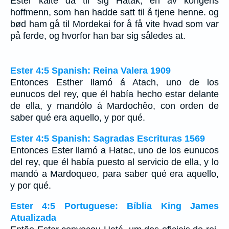
Ester kalte da til sig Hatak, en av kongens
hoffmenn, som han hadde satt til å tjene henne. og
bød ham gå til Mordekai for å få vite hvad som var
på ferde, og hvorfor han bar sig således at.
Ester 4:5 Spanish: Reina Valera 1909
Entonces Esther llamó á Atach, uno de los
eunucos del rey, que él había hecho estar delante
de ella, y mandólo á Mardochêo, con orden de
saber qué era aquello, y por qué.
Ester 4:5 Spanish: Sagradas Escrituras 1569
Entonces Ester llamó a Hatac, uno de los eunucos
del rey, que él había puesto al servicio de ella, y lo
mandó a Mardoqueo, para saber qué era aquello,
y por qué.
Ester 4:5 Portuguese: Bíblia King James
Atualizada