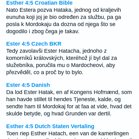
Esther 4:5 Croatian Bible
Nato Estera pozva Hataka, jednog od kraljevih
eunuha koji joj je bio određen za službu, pa ga
posla k Mordokaju da dozna od njega što se
dogodilo i zbog čega je takav.
Ester 4:5 Czech BKR
Tedy zavolavši Ester Hatacha, jednoho z
komorníků královských, kteréhož jí byl dal za
služebníka, poručila mu o Mardocheovi, aby
přezvěděl, co a proč by to bylo.
Ester 4:5 Danish
Da lod Ester Hatak, en af Kongens Hofmænd, som
han havde stillet til hendes Tjeneste, kalde, og
sendte ham til Mordokaj for at faa at vide, hvad det
skulde betyde, og hvad Grunden var dertil.
Esther 4:5 Dutch Staten Vertaling
Toen riep Esther Hatach, een van de kamerlingen