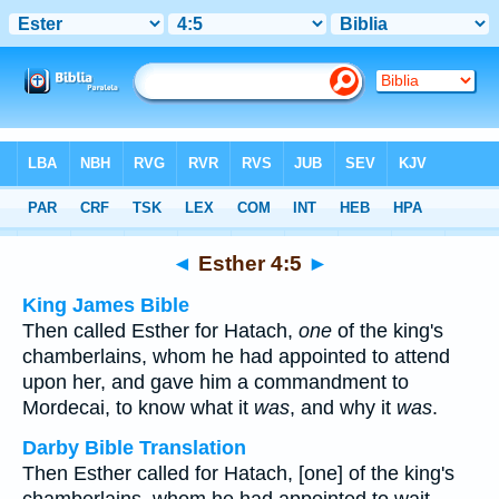
Bible
>
Multilingual
> Esther 4:5
◄
Esther 4:5
►
King James Bible
Then called Esther for Hatach,
one
of the king's
chamberlains, whom he had appointed to attend
upon her, and gave him a commandment to
Mordecai, to know what it
was
, and why it
was
.
Darby Bible Translation
Then Esther called for Hatach, [one] of the king's