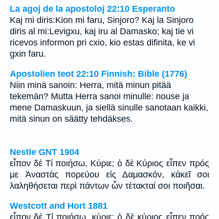
La agoj de la apostoloj 22:10 Esperanto
Kaj mi diris:Kion mi faru, Sinjoro? Kaj la Sinjoro
diris al mi:Levigxu, kaj iru al Damasko; kaj tie vi
ricevos informon pri cxio, kio estas difinita, ke vi
gxin faru.
Apostolien teot 22:10 Finnish: Bible (1776)
Niin minä sanoin: Herra, mitä minun pitää
tekemän? Mutta Herra sanoi minulle: nouse ja
mene Damaskuun, ja siellä sinulle sanotaan kaikki,
mitä sinun on säätty tehdäkses.
Nestle GNT 1904
εἶπον δέ Τί ποιήσω, Κύριε; ὁ δὲ Κύριος εἶπεν πρός
με Ἀναστὰς πορεύου εἰς Δαμασκόν, κἀκεῖ σοι
λαληθήσεται περὶ πάντων ὧν τέτακταί σοι ποιῆσαι.
Westcott and Hort 1881
εἶπον δέ Τί ποιήσω, κύριε; ὁ δὲ κύριος εἶπεν πρός