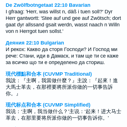
De Zwölfbotngetaat 22:10 Bavarian
I gfraag: 'Herr, was willst n, däß i tuen soll?' Dyr
Herr gantwortt: 'Stee auf und gee auf Zwötsch; dort
gaat dyr allssand gsait werdn, wasst naach n Willn
von n Herrgot tuen sollst.'
Деяния 22:10 Bulgarian
И рекох: Какво да сторя Господи? И Господ ми
рече: Стани, иди в Дамаск, и там ще ти се каже
за всичко що ти е определено да сториш.
現代標點和合本 (CUVMP Traditional)
我說：『主啊，我當做什麼？』主說：『起來！進
大馬士革去，在那裡要將所派你做的一切事告訴
你。』
现代标点和合本 (CUVMP Simplified)
我说：‘主啊，我当做什么？’主说：‘起来！进大马士
革去，在那里要将所派你做的一切事告诉你。’