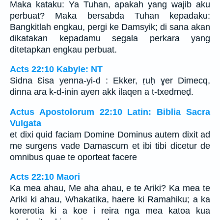
Maka kataku: Ya Tuhan, apakah yang wajib aku
perbuat? Maka bersabda Tuhan kepadaku:
Bangkitlah engkau, pergi ke Damsyik; di sana akan
dikatakan kepadamu segala perkara yang
ditetapkan engkau perbuat.
Acts 22:10 Kabyle: NT
Sidna Ɛisa yenna-yi-d : Ekker, ṛuḥ ɣer Dimecq,
dinna ara k-d-inin ayen akk ilaqen a t-txedmeḍ.
Actus Apostolorum 22:10 Latin: Biblia Sacra
Vulgata
et dixi quid faciam Domine Dominus autem dixit ad
me surgens vade Damascum et ibi tibi dicetur de
omnibus quae te oporteat facere
Acts 22:10 Maori
Ka mea ahau, Me aha ahau, e te Ariki? Ka mea te
Ariki ki ahau, Whakatika, haere ki Ramahiku; a ka
korerotia ki a koe i reira nga mea katoa kua