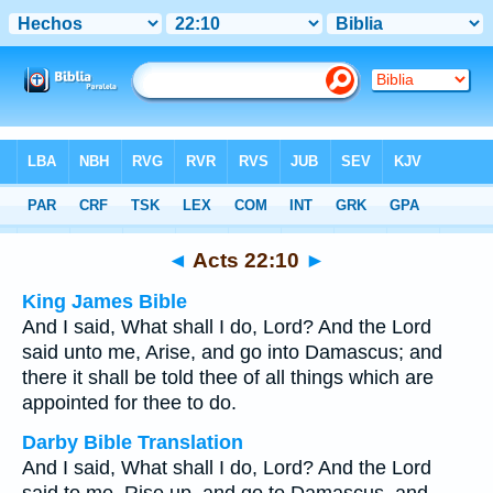
Bible
>
Multilingual
> Acts 22:10
◄
Acts 22:10
►
King James Bible
And I said, What shall I do, Lord? And the Lord
said unto me, Arise, and go into Damascus; and
there it shall be told thee of all things which are
appointed for thee to do.
Darby Bible Translation
And I said, What shall I do, Lord? And the Lord