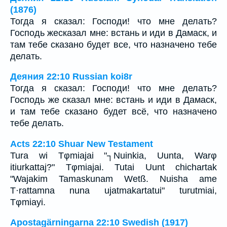
(1876)
Тогда я сказал: Господи! что мне делать?
Господь жесказал мне: встань и иди в Дамаск, и
там тебе сказано будет все, что назначено тебе
делать.
Деяния 22:10 Russian koi8r
Тогда я сказал: Господи! что мне делать?
Господь же сказал мне: встань и иди в Дамаск,
и там тебе сказано будет всё, что назначено
тебе делать.
Acts 22:10 Shuar New Testament
Tura wi Tφmiajai "┐Nuinkia, Uunta, Warφ
itiurkattaj?" Tφmiajai. Tutai Uunt chichartak
"Wajakim Tamaskunam Wetß. Nuisha ame
T·rattamna nuna ujatmakartatui" turutmiai,
Tφmiayi.
Apostagärningarna 22:10 Swedish (1917)