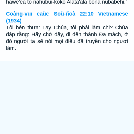
hawe'ea to nahubui-koko Alata'ala bona nubabehi.'
Coâng-vuï caùc Söù-ñoà 22:10 Vietnamese
(1934)
Tôi bèn thưa: Lạy Chúa, tôi phải làm chi? Chúa
đáp rằng: Hãy chờ dậy, đi đến thành Ða-mách, ở
đó người ta sẽ nói mọi điều đã truyền cho ngươi
làm.