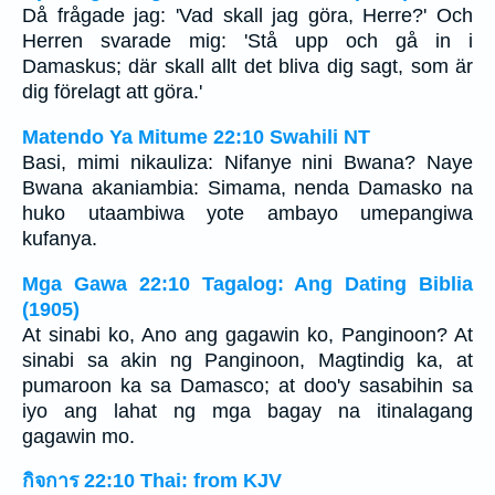
Då frågade jag: 'Vad skall jag göra, Herre?' Och
Herren svarade mig: 'Stå upp och gå in i
Damaskus; där skall allt det bliva dig sagt, som är
dig förelagt att göra.'
Matendo Ya Mitume 22:10 Swahili NT
Basi, mimi nikauliza: Nifanye nini Bwana? Naye
Bwana akaniambia: Simama, nenda Damasko na
huko utaambiwa yote ambayo umepangiwa
kufanya.
Mga Gawa 22:10 Tagalog: Ang Dating Biblia
(1905)
At sinabi ko, Ano ang gagawin ko, Panginoon? At
sinabi sa akin ng Panginoon, Magtindig ka, at
pumaroon ka sa Damasco; at doo'y sasabihin sa
iyo ang lahat ng mga bagay na itinalagang
gagawin mo.
กิจการ 22:10 Thai: from KJV