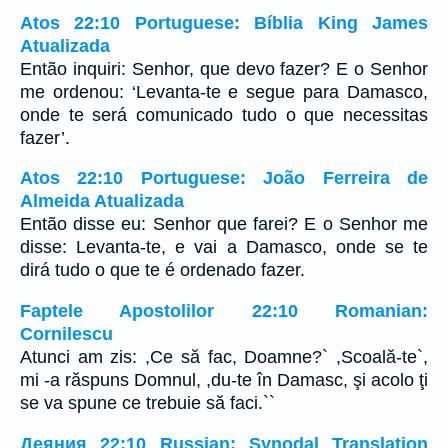
Atos 22:10 Portuguese: Bíblia King James
Atualizada
Então inquiri: Senhor, que devo fazer? E o Senhor
me ordenou: ‘Levanta-te e segue para Damasco,
onde te será comunicado tudo o que necessitas
fazer’.
Atos 22:10 Portuguese: João Ferreira de
Almeida Atualizada
Então disse eu: Senhor que farei? E o Senhor me
disse: Levanta-te, e vai a Damasco, onde se te
dirá tudo o que te é ordenado fazer.
Faptele Apostolilor 22:10 Romanian:
Cornilescu
Atunci am zis: ,Ce să fac, Doamne?` ,Scoală-te`,
mi -a răspuns Domnul, ,du-te în Damasc, şi acolo ţi
se va spune ce trebuie să faci.``
Деяния 22:10 Russian: Synodal Translation