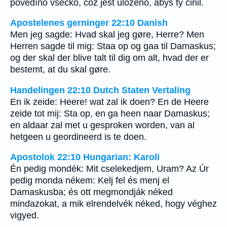
povědíno všecko, což jest uloženo, abys ty činil.
Apostelenes gerninger 22:10 Danish
Men jeg sagde: Hvad skal jeg gøre, Herre? Men
Herren sagde til mig: Staa op og gaa til Damaskus;
og der skal der blive talt til dig om alt, hvad der er
bestemt, at du skal gøre.
Handelingen 22:10 Dutch Staten Vertaling
En ik zeide: Heere! wat zal ik doen? En de Heere
zeide tot mij: Sta op, en ga heen naar Damaskus;
en aldaar zal met u gesproken worden, van al
hetgeen u geordineerd is te doen.
Apostolok 22:10 Hungarian: Karoli
Én pedig mondék: Mit cselekedjem, Uram? Az Úr
pedig monda nékem: Kelj fel és menj el
Damaskusba; és ott megmondják néked
mindazokat, a mik elrendelvék néked, hogy véghez
vigyed.