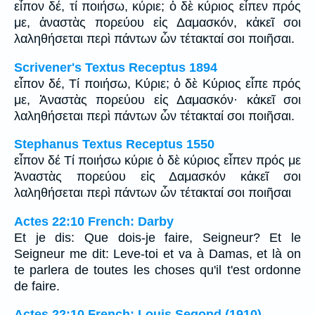
εἶπον δέ, τί ποιήσω, κύριε; ὁ δὲ κύριος εἶπεν πρός
με, ἀναστὰς πορεύου εἰς Δαμασκόν, κἀκεῖ σοι
λαληθήσεται περὶ πάντων ὧν τέτακταί σοι ποιῆσαι.
Scrivener's Textus Receptus 1894
εἶπον δέ, Τί ποιήσω, Κύριε; ὁ δὲ Κύριος εἶπε πρός
με, Ἀναστὰς πορεύου εἰς Δαμασκόν· κἀκεῖ σοι
λαληθήσεται περὶ πάντων ὧν τέτακταί σοι ποιῆσαι.
Stephanus Textus Receptus 1550
εἶπον δέ Τί ποιήσω κύριε ὁ δὲ κύριος εἶπεν πρός με
Ἀναστὰς πορεύου εἰς Δαμασκόν κἀκεῖ σοι
λαληθήσεται περὶ πάντων ὧν τέτακταί σοι ποιῆσαι
Actes 22:10 French: Darby
Et je dis: Que dois-je faire, Seigneur? Et le
Seigneur me dit: Leve-toi et va à Damas, et là on
te parlera de toutes les choses qu'il t'est ordonne
de faire.
Actes 22:10 French: Louis Segond (1910)