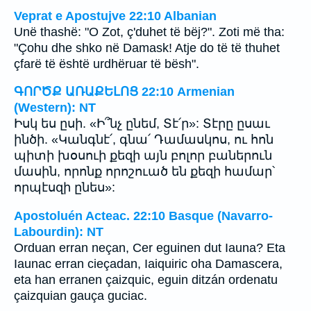
Veprat e Apostujve 22:10 Albanian
Unë thashë: "O Zot, ç'duhet të bëj?". Zoti më tha:
"Çohu dhe shko në Damask! Atje do të të thuhet
çfarë të është urdhëruar të bësh".
ԳՈՐԾՔ ԱՌԱՔԵԼՈՑ 22:10 Armenian
(Western): NT
Իսկ ես ըսի. «Ի՞նչ ընեմ, Տէ՛ր»: Տէրը ըսաւ
ինծի. «Կանգնէ՛, գնա՛ Դամասկոս, ու հոն
պիտի խօսուի քեզի այն բոլոր բաներուն
մասին, որոնք որոշուած են քեզի համար՝
որպէսզի ընես»:
Apostoluén Acteac. 22:10 Basque (Navarro-
Labourdin): NT
Orduan erran neçan, Cer eguinen dut Iauna? Eta
Iaunac erran cieçadan, Iaiquiric oha Damascera,
eta han erranen çaizquic, eguin ditzán ordenatu
çaizquian gauça guciac.