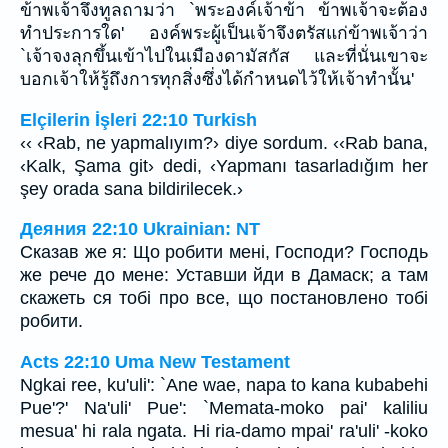
ข้าพเจ้าจึงทูลถามว่า `พระองค์เจ้าข้า ข้าพเจ้าจะต้อง
ทำประการใด' องค์พระผู้เป็นเจ้าจึงตรัสแก่ข้าพเจ้าว่า
`เจ้าจงลุกขึ้นเข้าไปในเมืองดามัสกัส และที่นั่นเขาจะ
บอกเจ้าให้รู้ถึงการทุกสิ่งซึ่งได้กำหนดไว้ให้เจ้าทำนั้น'
Elçilerin İşleri 22:10 Turkish
‹‹ ‹Rab, ne yapmalıyım?› diye sordum. ‹‹Rab bana,
‹Kalk, Şama git› dedi, ‹Yapmanı tasarladığım her
şey orada sana bildirilecek.›
Деяния 22:10 Ukrainian: NT
Сказав же я: Що робити мені, Господи? Господь
же рече до мене: Уставши йди в Дамаск; а там
скажеть ся тобі про все, що постановлено тобі
робити.
Acts 22:10 Uma New Testament
Ngkai ree, ku'uli': `Ane wae, napa to kana kubabehi
Pue'?' Na'uli' Pue': `Memata-moko pai' kaliliu
mesua' hi rala ngata. Hi ria-damo mpai' ra'uli' -koko