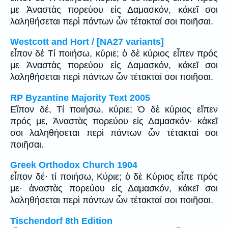
με Ἀναστὰς πορεύου εἰς Δαμασκόν, κἀκεῖ σοι
λαληθήσεται περὶ πάντων ὧν τέτακταί σοι ποιῆσαι.
Westcott and Hort / [NA27 variants]
εἶπον δέ Τί ποιήσω, κύριε; ὁ δὲ κύριος εἶπεν πρός
με Ἀναστὰς πορεύου εἰς Δαμασκόν, κἀκεῖ σοι
λαληθήσεται περὶ πάντων ὧν τέτακταί σοι ποιῆσαι.
RP Byzantine Majority Text 2005
Εἴπον δέ, Tί ποιήσω, κύριε; Ὁ δὲ κύριος εἴπεν
πρός με, Ἀναστὰς πορεύου εἰς Δαμασκόν· κἀκεῖ
σοι λαληθήσεται περὶ πάντων ὧν τέτακταί σοι
ποιῆσαι.
Greek Orthodox Church 1904
εἶπον δέ· τί ποιήσω, Κύριε; ὁ δὲ Κύριος εἶπε πρός
με· ἀναστὰς πορεύου εἰς Δαμασκόν, κἀκεῖ σοι
λαληθήσεται περὶ πάντων ὧν τέτακταί σοι ποιῆσαι.
Tischendorf 8th Edition