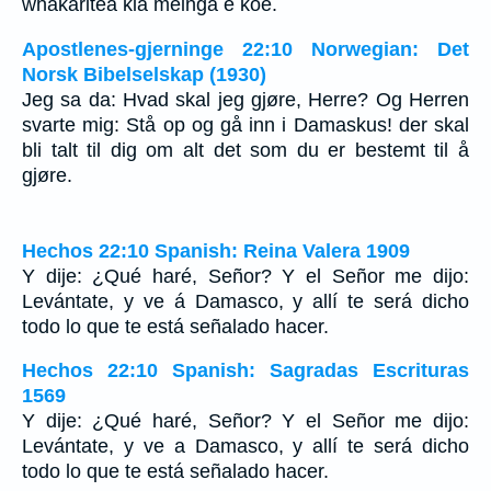
whakaritea kia meinga e koe.
Apostlenes-gjerninge 22:10 Norwegian: Det
Norsk Bibelselskap (1930)
Jeg sa da: Hvad skal jeg gjøre, Herre? Og Herren
svarte mig: Stå op og gå inn i Damaskus! der skal
bli talt til dig om alt det som du er bestemt til å
gjøre.
Hechos 22:10 Spanish: Reina Valera 1909
Y dije: ¿Qué haré, Señor? Y el Señor me dijo:
Levántate, y ve á Damasco, y allí te será dicho
todo lo que te está señalado hacer.
Hechos 22:10 Spanish: Sagradas Escrituras
1569
Y dije: ¿Qué haré, Señor? Y el Señor me dijo:
Levántate, y ve a Damasco, y allí te será dicho
todo lo que te está señalado hacer.