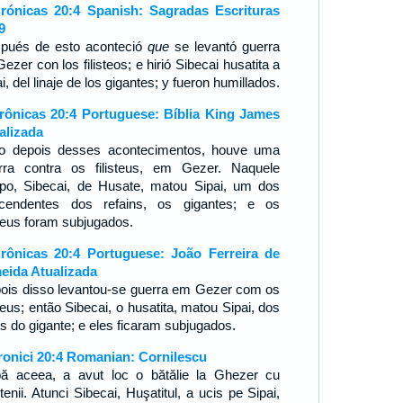
rónicas 20:4 Spanish: Sagradas Escrituras
9
pués de esto aconteció
que
se levantó guerra
ezer con los filisteos; e hirió Sibecai husatita a
i, del linaje de los gigantes; y fueron humillados.
rônicas 20:4 Portuguese: Bíblia King James
alizada
o depois desses acontecimentos, houve uma
rra contra os filisteus, em Gezer. Naquele
po, Sibecai, de Husate, matou Sipai, um dos
cendentes dos refains, os gigantes; e os
steus foram subjugados.
rônicas 20:4 Portuguese: João Ferreira de
eida Atualizada
ois disso levantou-se guerra em Gezer com os
steus; então Sibecai, o husatita, matou Sipai, dos
hos do gigante; e eles ficaram subjugados.
ronici 20:4 Romanian: Cornilescu
ă aceea, a avut loc o bătălie la Ghezer cu
stenii. Atunci Sibecai, Huşatitul, a ucis pe Sipai,