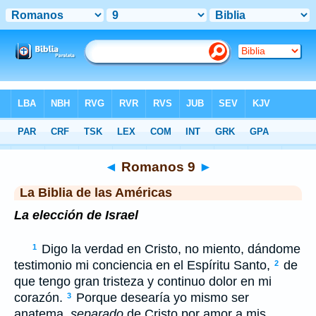
Biblia
>
LBLA
> Romanos 9
◄
Romanos 9
►
La Biblia de las Américas
La elección de Israel
Digo la verdad en Cristo, no miento, dándome
1
testimonio mi conciencia en el Espíritu Santo,
de
2
que tengo gran tristeza y continuo dolor en mi
corazón.
Porque desearía yo mismo ser
3
anatema,
separado
de Cristo por amor a mis