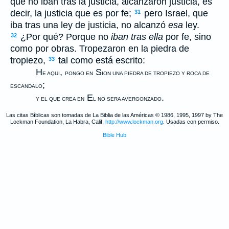
que no iban tras la justicia, alcanzaron justicia, es
decir, la justicia que es por fe;
pero Israel, que
31
iba tras una ley de justicia, no alcanzó
esa
ley.
¿Por qué? Porque no
iban tras ella
por fe, sino
32
como por obras. Tropezaron en la piedra de
tropiezo,
tal como está escrito:
33
H
,
S
E AQUI
PONGO EN
ION UNA PIEDRA DE TROPIEZO Y ROCA DE
;
ESCANDALO
E
.
Y EL QUE CREA EN
L NO SERA AVERGONZADO
Las citas Bíblicas son tomadas de La Biblia de las Américas © 1986, 1995, 1997 by The
Lockman Foundation, La Habra, Calif,
http://www.lockman.org
. Usadas con permiso.
Bible Hub