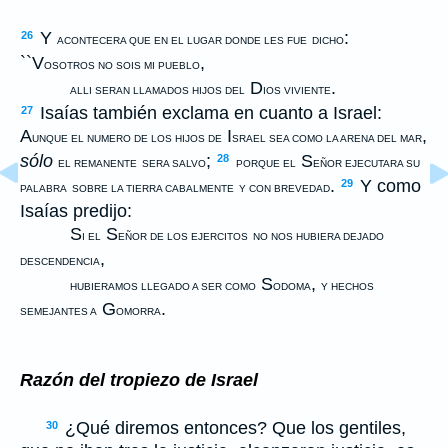
Y
:
26
ACONTECERA QUE EN EL LUGAR DONDE LES FUE
DICHO
``V
,
OSOTROS NO SOIS MI PUEBLO
D
.
ALLI SERAN LLAMADOS HIJOS DEL
IOS VIVIENTE
Isaías también exclama en cuanto a Israel:
27
A
I
,
UNQUE EL NUMERO DE LOS HIJOS DE
SRAEL SEA COMO LA ARENA DEL MAR
sólo
;
S
28
EL REMANENTE
SERA SALVO
PORQUE EL
EÑOR EJECUTARA SU
.
Y como
29
PALABRA
SOBRE LA TIERRA CABALMENTE
Y CON BREVEDAD
Isaías predijo:
S
S
I EL
EÑOR DE LOS EJERCITOS
NO NOS HUBIERA DEJADO
,
DESCENDENCIA
S
,
HUBIERAMOS LLEGADO A SER COMO
ODOMA
Y HECHOS
G
.
SEMEJANTES A
OMORRA
Razón del tropiezo de Israel
¿Qué diremos entonces? Que los gentiles,
30