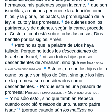
hermanos, mis parientes según la carne,
que son
4
israelitas, a quienes pertenece la adopción como
hijos, y la gloria, los pactos, la promulgación de la
ley, el culto y las promesas,
de quienes son los
5
patriarcas, y de quienes, según la carne, procede
el Cristo, el cual está sobre todas las cosas, Dios
bendito por los siglos. Amén.
Pero no
es
que la palabra de Dios haya
6
fallado. Porque no todos los
descendientes
de
Israel son Israel;
ni son todos hijos por ser
7
descendientes de Abraham, sino que
I
POR
SAAC SERA
.
Esto es, no son los hijos de la
8
LLAMADA TU DESCENDENCIA
carne los que son hijos de Dios, sino que los hijos
de la promesa son considerados como
descendientes.
Porque esta es una palabra de
9
promesa: P
,
S
.
OR ESTE TIEMPO VOLVERE
Y
ARA TENDRA UN HIJO
Y no sólo
esto
, sino que también Rebeca,
10
cuando concibió
mellizos
de uno, nuestro padre
Isaac
(porque cuando aún
los mellizos
no
11