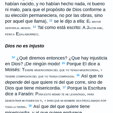
habían nacido, y no habían hecho nada, ni bueno
ni malo, para que el propósito de Dios conforme a
su
elección permaneciera, no por las obras, sino
por aquel que llama),
se le dijo a ella: E
12
L MAYOR
.
Tal como está escrito: A J
,
13
SERVIRA AL MENOR
ACOB AME
E
.
PERO A
SAU ABORRECI
Dios no es injusto
¿Qué diremos entonces? ¿Que hay injusticia
14
en Dios? ¡De ningún modo!
Porque El dice a
15
Moisés: T
,
ENDRE MISERICORDIA DEL QUE YO TENGA MISERICORDIA
Y
.
Así que no
16
TENDRE COMPASION DEL QUE YO TENGA COMPASION
depende
del que quiere ni del que corre, sino de
Dios que tiene misericordia.
Porque la Escritura
17
dice a Faraón: P
,
ARA ESTO MISMO TE HE LEVANTADO
PARA
,
DEMOSTRAR MI PODER EN TI
Y PARA QUE MI NOMBRE SEA PROCLAMADO POR
.
Así que del que quiere tiene
18
TODA LA TIERRA
misericordia, y al que quiere endurece.