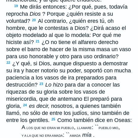
Me dirás entonces: ¿Por qué, pues, todavía
19
reprocha
Dios
? Porque ¿quién resiste a su
voluntad?
Al contrario, ¿quién eres tú, oh
20
hombre, que le contestas a Dios? ¿Dirá acaso el
objeto modelado al que lo modela: Por qué me
hiciste así?
¿O no tiene el alfarero derecho
21
sobre el barro de hacer de la misma masa un vaso
para uso honorable y otro para uso ordinario?
¿Y qué, si Dios, aunque dispuesto a demostrar
22
su ira y hacer notorio su poder, soportó con mucha
paciencia a los vasos de ira preparados para
destrucción?
Lo hizo
para dar a conocer las
23
riquezas de su gloria sobre los vasos de
misericordia, que de antemano El preparó para
gloria,
es decir,
nosotros, a quienes también
24
llamó, no sólo de entre los judíos, sino también de
entre los gentiles.
Como también dice en Oseas:
25
A
,
: ``
,
LOS QUE NO ERAN MI PUEBLO
LLAMARE
PUEBLO MIO
: ``
mía
.
Y A LA QUE NO ERA AMADA
AMADA