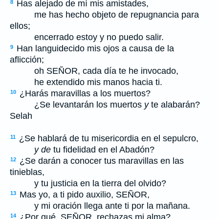
Has alejado de mí mis amistades,
8
me has hecho objeto de repugnancia para
ellos;
encerrado estoy y no puedo salir.
Han languidecido mis ojos a causa de la
9
aflicción;
oh S
EÑOR
, cada día te he invocado,
he extendido mis manos hacia ti.
¿Harás maravillas a los muertos?
10
¿Se levantarán los muertos
y
te alabarán?
Selah
¿Se hablará de tu misericordia en el sepulcro,
11
y de
tu fidelidad en el Abadón?
¿Se darán a conocer tus maravillas en las
12
tinieblas,
y tu justicia en la tierra del olvido?
Mas yo, a ti pido auxilio, S
EÑOR
,
13
y mi oración llega ante ti por la mañana.
¿Por qué, S
EÑOR
, rechazas mi alma?
14