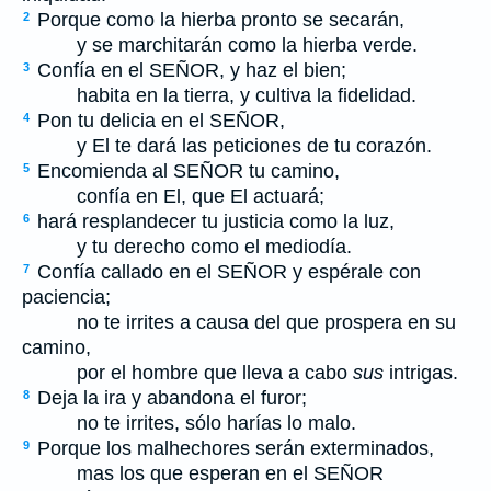
Porque como la hierba pronto se secarán,
2
y se marchitarán como la hierba verde.
Confía en el S
EÑOR
, y haz el bien;
3
habita en la tierra, y cultiva la fidelidad.
Pon tu delicia en el S
EÑOR
,
4
y El te dará las peticiones de tu corazón.
Encomienda al S
EÑOR
tu camino,
5
confía en El, que El actuará;
hará resplandecer tu justicia como la luz,
6
y tu derecho como el mediodía.
Confía callado en el S
EÑOR
y espérale con
7
paciencia;
no te irrites a causa del que prospera en su
camino,
por el hombre que lleva a cabo
sus
intrigas.
Deja la ira y abandona el furor;
8
no te irrites, sólo harías lo malo.
Porque los malhechores serán exterminados,
9
mas los que esperan en el S
EÑOR