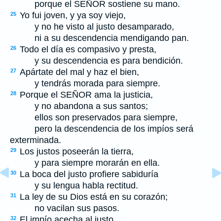
porque el S
EÑOR
sostiene su mano.
Yo fui joven, y ya soy viejo,
25
y no he visto al justo desamparado,
ni a su descendencia mendigando pan.
Todo el día es compasivo y presta,
26
y su descendencia es para bendición.
Apártate del mal y haz el bien,
27
y tendrás morada para siempre.
Porque el S
EÑOR
ama la justicia,
28
y no abandona a sus santos;
ellos son preservados para siempre,
pero la descendencia de los impíos será
exterminada.
Los justos poseerán la tierra,
29
y para siempre morarán en ella.
La boca del justo profiere sabiduría
30
y su lengua habla rectitud.
La ley de su Dios está en su corazón;
31
no vacilan sus pasos.
El impío acecha al justo
32