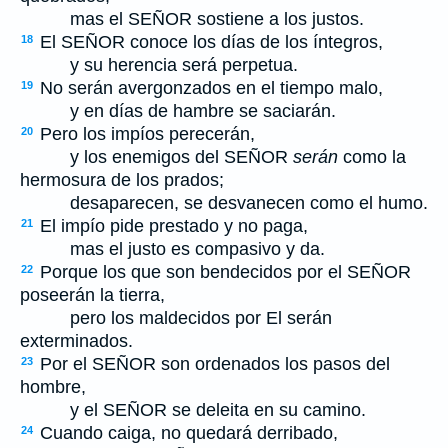
mas el S
EÑOR
sostiene a los justos.
El S
EÑOR
conoce los días de los íntegros,
18
y su herencia será perpetua.
No serán avergonzados en el tiempo malo,
19
y en días de hambre se saciarán.
Pero los impíos perecerán,
20
y los enemigos del S
EÑOR
serán
como la
hermosura de los prados;
desaparecen, se desvanecen como el humo.
El impío pide prestado y no paga,
21
mas el justo es compasivo y da.
Porque los que son bendecidos por el S
EÑOR
22
poseerán la tierra,
pero los maldecidos por El serán
exterminados.
Por el S
EÑOR
son ordenados los pasos del
23
hombre,
y el S
EÑOR
se deleita en su camino.
Cuando caiga, no quedará derribado,
24