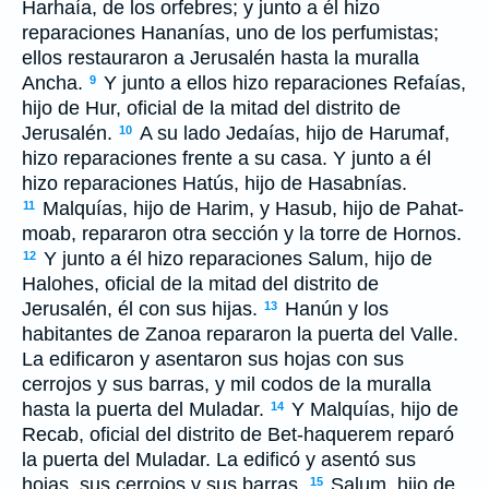
Harhaía, de los orfebres; y junto a él hizo
reparaciones Hananías, uno de los perfumistas;
ellos restauraron a Jerusalén hasta la muralla
Ancha.
Y junto a ellos hizo reparaciones Refaías,
9
hijo de Hur, oficial de la mitad del distrito de
Jerusalén.
A su lado Jedaías, hijo de Harumaf,
10
hizo reparaciones frente a su casa. Y junto a él
hizo reparaciones Hatús, hijo de Hasabnías.
Malquías, hijo de Harim, y Hasub, hijo de Pahat-
11
moab, repararon otra sección y la torre de Hornos.
Y junto a él hizo reparaciones Salum, hijo de
12
Halohes, oficial de la mitad del distrito de
Jerusalén, él con sus hijas.
Hanún y los
13
habitantes de Zanoa repararon la puerta del Valle.
La edificaron y asentaron sus hojas con sus
cerrojos y sus barras, y mil codos de la muralla
hasta la puerta del Muladar.
Y Malquías, hijo de
14
Recab, oficial del distrito de Bet-haquerem reparó
la puerta del Muladar. La edificó y asentó sus
hojas, sus cerrojos y sus barras.
Salum, hijo de
15