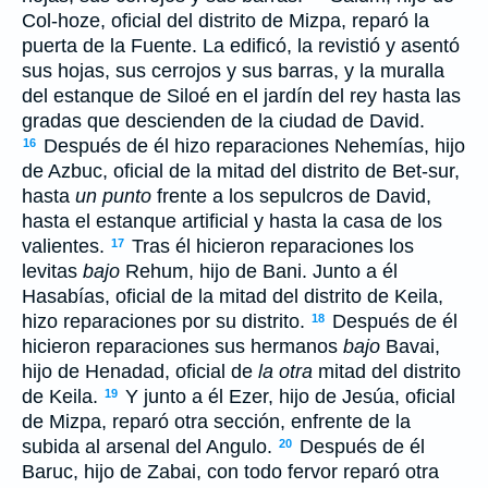
Col-hoze, oficial del distrito de Mizpa, reparó la
puerta de la Fuente. La edificó, la revistió y asentó
sus hojas, sus cerrojos y sus barras, y la muralla
del estanque de Siloé en el jardín del rey hasta las
gradas que descienden de la ciudad de David.
Después de él hizo reparaciones Nehemías, hijo
16
de Azbuc, oficial de la mitad del distrito de Bet-sur,
hasta
un punto
frente a los sepulcros de David,
hasta el estanque artificial y hasta la casa de los
valientes.
Tras él hicieron reparaciones los
17
levitas
bajo
Rehum, hijo de Bani. Junto a él
Hasabías, oficial de la mitad del distrito de Keila,
hizo reparaciones por su distrito.
Después de él
18
hicieron reparaciones sus hermanos
bajo
Bavai,
hijo de Henadad, oficial de
la otra
mitad del distrito
de Keila.
Y junto a él Ezer, hijo de Jesúa, oficial
19
de Mizpa, reparó otra sección, enfrente de la
subida al arsenal del Angulo.
Después de él
20
Baruc, hijo de Zabai, con todo fervor reparó otra