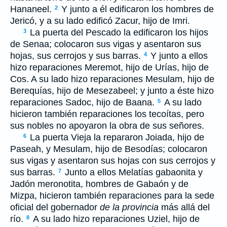
Hananeel.
Y junto a él edificaron los hombres de
2
Jericó, y a su lado edificó Zacur, hijo de Imri.
La puerta del Pescado la edificaron los hijos
3
de Senaa; colocaron sus vigas y asentaron sus
hojas, sus cerrojos y sus barras.
Y junto a ellos
4
hizo reparaciones Meremot, hijo de Urías, hijo de
Cos. A su lado hizo reparaciones Mesulam, hijo de
Berequías, hijo de Mesezabeel; y junto a éste hizo
reparaciones Sadoc, hijo de Baana.
A su lado
5
hicieron también reparaciones los tecoítas, pero
sus nobles no apoyaron la obra de sus señores.
La puerta Vieja la repararon Joiada, hijo de
6
Paseah, y Mesulam, hijo de Besodías; colocaron
sus vigas y asentaron sus hojas con sus cerrojos y
sus barras.
Junto a ellos Melatías gabaonita y
7
Jadón meronotita, hombres de Gabaón y de
Mizpa, hicieron también reparaciones para la sede
oficial del gobernador
de la provincia
más allá del
río.
A su lado hizo reparaciones Uziel, hijo de
8