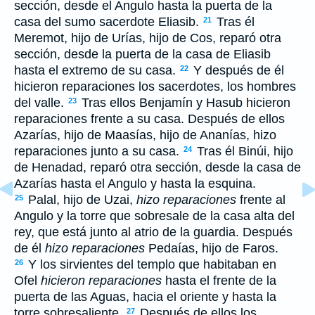
sección, desde el Angulo hasta la puerta de la
casa del sumo sacerdote Eliasib.
Tras él
21
Meremot, hijo de Urías, hijo de Cos, reparó otra
sección, desde la puerta de la casa de Eliasib
hasta el extremo de su casa.
Y después de él
22
hicieron reparaciones los sacerdotes, los hombres
del valle.
Tras ellos Benjamín y Hasub hicieron
23
reparaciones frente a su casa. Después de ellos
Azarías, hijo de Maasías, hijo de Ananías, hizo
reparaciones junto a su casa.
Tras él Binúi, hijo
24
de Henadad, reparó otra sección, desde la casa de
Azarías hasta el Angulo y hasta la esquina.
Palal, hijo de Uzai,
hizo reparaciones
frente al
25
Angulo y la torre que sobresale de la casa alta del
rey, que está junto al atrio de la guardia. Después
de él
hizo reparaciones
Pedaías, hijo de Faros.
Y los sirvientes del templo que habitaban en
26
Ofel
hicieron reparaciones
hasta el frente de la
puerta de las Aguas, hacia el oriente y hasta la
torre sobresaliente.
Después de ellos los
27