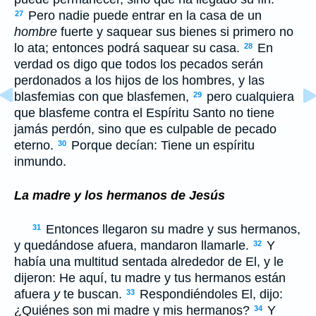
Pero nadie puede entrar en la casa de un
27
hombre
fuerte y saquear sus bienes si primero no
lo ata; entonces podrá saquear su casa.
En
28
verdad os digo que todos los pecados serán
perdonados a los hijos de los hombres, y las
blasfemias con que blasfemen,
pero cualquiera
29
que blasfeme contra el Espíritu Santo no tiene
jamás perdón, sino que es culpable de pecado
eterno.
Porque decían: Tiene un espíritu
30
inmundo.
La madre y los hermanos de Jesús
Entonces llegaron su madre y sus hermanos,
31
y quedándose afuera, mandaron llamarle.
Y
32
había una multitud sentada alrededor de El, y le
dijeron: He aquí, tu madre y tus hermanos están
afuera
y
te buscan.
Respondiéndoles El, dijo:
33
¿Quiénes son mi madre y mis hermanos?
Y
34