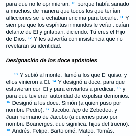
para que no le oprimieran;
porque había sanado
10
a muchos, de manera que todos los que tenían
aflicciones se le echaban encima para tocarle.
Y
11
siempre que los espíritus inmundos le veían, caían
delante de El y gritaban, diciendo: Tú eres el Hijo
de Dios.
Y les advertía con insistencia que no
12
revelaran su identidad.
Designación de los doce apóstoles
Y subió al monte, llamó a los que El quiso, y
13
ellos vinieron a El.
Y designó a doce, para que
14
estuvieran con El y para enviarlos a predicar,
y
15
para que tuvieran autoridad de expulsar demonios.
Designó a los doce: Simón (a quien puso por
16
nombre Pedro),
Jacobo,
hijo
de Zebedeo, y
17
Juan hermano de Jacobo (a quienes puso por
nombre Boanerges, que significa, hijos del trueno);
Andrés, Felipe, Bartolomé, Mateo, Tomás,
18