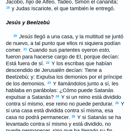
Jacobo,
hijo
de Alfeo, Tadeo, Simón el cananita;
y Judas Iscariote, el que también le entregó.
19
Jesús y Beelzebú
Jesús
llegó a una casa, y la multitud se juntó
20
de nuevo, a tal punto que ellos ni siquiera podían
comer.
Cuando sus parientes oyeron
esto,
21
fueron para hacerse cargo de El, porque decían:
Está fuera de sí.
Y los escribas que habían
22
descendido de Jerusalén decían: Tiene a
Beelzebú; y: Expulsa los demonios por el príncipe
de los demonios.
Y llamándolos junto a sí, les
23
hablaba en parábolas: ¿Cómo puede Satanás
expulsar a Satanás?
Y si un reino está dividido
24
contra sí mismo, ese reino no puede perdurar.
Y
25
si una casa está dividida contra sí misma, esa
casa no podrá permanecer.
Y si Satanás se ha
26
levantado contra sí mismo y está dividido, no
puede permanecer, sino que ha llegado su fin.