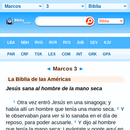
Biblia
>
LBLA
> Marcos 3
◄
Marcos 3
►
La Biblia de las Américas
Jesús sana al hombre de la mano seca
Otra vez entró
Jesús
en una sinagoga; y
1
había allí un hombre que tenía una mano seca.
Y
2
le observaban
para ver
si lo sanaba en el día de
reposo, para poder acusarle.
Y dijo al hombre
3
que tenía la mano seca: Levántate
y ponte aquí
en