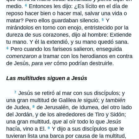
medio.
Entonces les dijo: ¿Es lícito en el día de
4
reposo hacer bien o hacer mal, salvar una vida o
matar? Pero ellos guardaban silencio.
Y
5
mirándolos en torno con enojo, entristecido por la
dureza de sus corazones, dijo al hombre: Extiende
tu mano. Y él la extendió, y su mano quedó sana.
Pero cuando los fariseos salieron, enseguida
6
comenzaron a
tramar con los herodianos en contra
de Jesús,
para ver
cómo podrían destruirle.
Las multitudes siguen a Jesús
Jesús se retiró al mar con sus discípulos; y
7
una gran multitud de Galilea
le
siguió; y
también
de Judea,
de Jerusalén, de Idumea, del otro lado
8
del Jordán, y de los alrededores de Tiro y Sidón;
una gran multitud,
que
al oír todo lo que
Jesús
hacía, vino a El.
Y dijo a sus discípulos que le
9
tuvieran lista una barca por causa de la multitud,