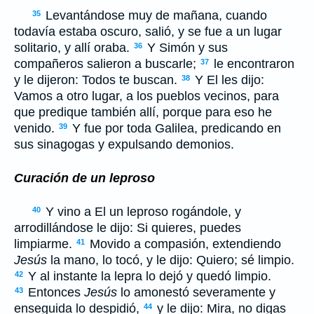
Levantándose muy de mañana, cuando
35
todavía estaba oscuro, salió, y se fue a un lugar
solitario, y allí oraba.
Y Simón y sus
36
compañeros salieron a buscarle;
le encontraron
37
y le dijeron: Todos te buscan.
Y El les dijo:
38
Vamos a otro lugar, a los pueblos vecinos, para
que predique también allí, porque para eso he
venido.
Y fue por toda Galilea, predicando en
39
sus sinagogas y expulsando demonios.
Curación de un leproso
Y vino a El un leproso rogándole, y
40
arrodillándose le dijo: Si quieres, puedes
limpiarme.
Movido a compasión, extendiendo
41
Jesús
la mano, lo tocó, y le dijo: Quiero; sé limpio.
Y al instante la lepra lo dejó y quedó limpio.
42
Entonces
Jesús
lo amonestó severamente y
43
enseguida lo despidió,
y le dijo: Mira, no digas
44