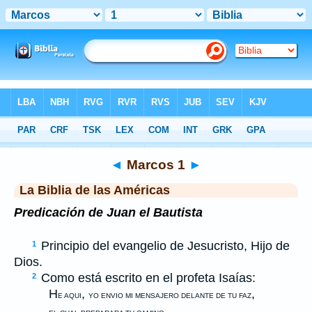
Biblia
>
LBLA
> Marcos 1
◄
Marcos 1
►
La Biblia de las Américas
Predicación de Juan el Bautista
Principio del evangelio de Jesucristo, Hijo de
1
Dios.
Como está escrito en el profeta Isaías:
2
H
,
,
E AQUI
YO ENVIO MI MENSAJERO DELANTE DE TU FAZ
.