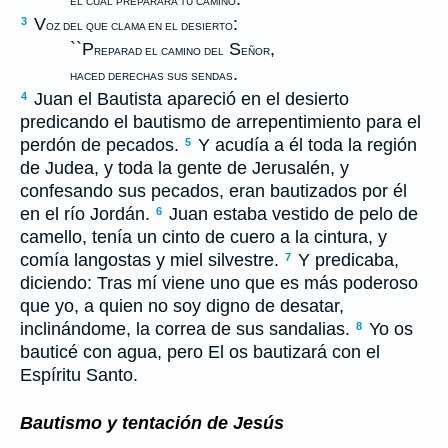
EL CUAL PREPARARA TU CAMINO
V
:
3
OZ DEL QUE CLAMA EN EL DESIERTO
``P
S
,
REPARAD EL CAMINO DEL
EÑOR
.
HACED DERECHAS SUS SENDAS
Juan el Bautista apareció en el desierto
4
predicando el bautismo de arrepentimiento para el
perdón de pecados.
Y acudía a él toda la región
5
de Judea, y toda la gente de Jerusalén, y
confesando sus pecados, eran bautizados por él
en el río Jordán.
Juan estaba vestido de pelo de
6
camello, tenía un cinto de cuero a la cintura, y
comía langostas y miel silvestre.
Y predicaba,
7
diciendo: Tras mí viene uno que es más poderoso
que yo, a quien no soy digno de desatar,
inclinándome, la correa de sus sandalias.
Yo os
8
bauticé con agua, pero El os bautizará con el
Espíritu Santo.
Bautismo y tentación de Jesús