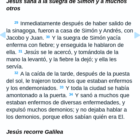
Jesús sana a la suegra de Simón y a muchos
otros
Inmediatamente después de haber salido de
29
la sinagoga, fueron a casa de Simón y Andrés, con
Jacobo y Juan.
Y la suegra de Simón yacía
30
enferma con fiebre; y enseguida le hablaron de
ella.
Jesús
se le acercó, y tomándola de la
31
mano la levantó, y la fiebre la dejó; y ella les
servía.
A la caída de la tarde, después de la puesta
32
del sol, le trajeron todos los que estaban enfermos
y los endemoniados.
Y toda la ciudad se había
33
amontonado a la puerta.
Y sanó a muchos que
34
estaban enfermos de diversas enfermedades, y
expulsó muchos demonios; y no dejaba hablar a
los demonios, porque ellos sabían quién era El.
Jesús recorre Galilea