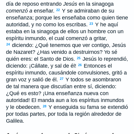
día de reposo entrando
Jesús
en la sinagoga
comenzó a
enseñar.
Y se admiraban de su
22
enseñanza; porque les enseñaba como quien tiene
autoridad, y no como los escribas.
Y he aquí
23
estaba en la sinagoga de ellos un hombre con un
espíritu inmundo, el cual comenzó a gritar,
diciendo: ¿Qué tenemos que ver contigo, Jesús
24
de Nazaret? ¿Has venido a destruirnos? Yo sé
quién eres: el Santo de Dios.
Jesús lo reprendió,
25
diciendo: ¡Cállate, y sal de él!
Entonces el
26
espíritu inmundo, causándole convulsiones, gritó a
gran voz y salió de él.
Y todos se asombraron
27
de tal manera que discutían entre sí, diciendo:
¿Qué es esto? ¡Una enseñanza nueva con
autoridad! El manda aun a los espíritus inmundos
y le obedecen.
Y enseguida su fama se extendió
28
por todas partes, por toda la región alrededor de
Galilea.