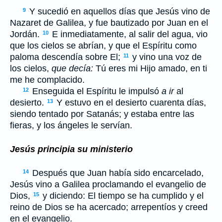
Y sucedió en aquellos días que Jesús vino de
9
Nazaret de Galilea, y fue bautizado por Juan en el
Jordán.
E inmediatamente, al salir del agua, vio
10
que los cielos se abrían, y que el Espíritu como
paloma descendía sobre El;
y vino una voz de
11
los cielos,
que decía:
Tú eres mi Hijo amado, en ti
me he complacido.
Enseguida el Espíritu le impulsó
a ir
al
12
desierto.
Y estuvo en el desierto cuarenta días,
13
siendo tentado por Satanás; y estaba entre las
fieras, y los ángeles le servían.
Jesús principia su ministerio
Después que Juan había sido encarcelado,
14
Jesús vino a Galilea proclamando el evangelio de
Dios,
y diciendo: El tiempo se ha cumplido y el
15
reino de Dios se ha acercado; arrepentíos y creed
en el evangelio.