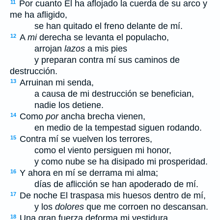
Por cuanto El ha aflojado la cuerda de su arco y
11
me ha afligido,
se han quitado el freno delante de mí.
A
mi
derecha se levanta el populacho,
12
arrojan
lazos
a mis pies
y preparan contra mí sus caminos de
destrucción.
Arruinan mi senda,
13
a causa de mi destrucción se benefician,
nadie los detiene.
Como
por
ancha brecha vienen,
14
en medio de la tempestad siguen rodando.
Contra mí se vuelven los terrores,
15
como el viento persiguen mi honor,
y como nube se ha disipado mi prosperidad.
Y ahora en mí se derrama mi alma;
16
días de aflicción se han apoderado de mí.
De noche El traspasa mis huesos dentro de mí,
17
y los
dolores
que me corroen no descansan.
Una gran fuerza deforma mi vestidura,
18