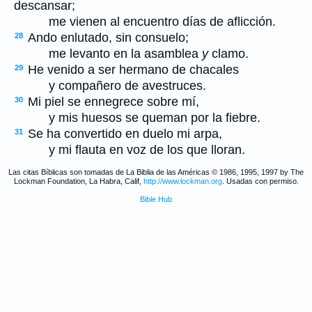
descansar;
me vienen al encuentro días de aflicción.
Ando enlutado, sin consuelo;
28
me levanto en la asamblea
y
clamo.
He venido a ser hermano de chacales
29
y compañero de avestruces.
Mi piel se ennegrece sobre mí,
30
y mis huesos se queman por la fiebre.
Se ha convertido en duelo mi arpa,
31
y mi flauta en voz de los que lloran.
Las citas Bíblicas son tomadas de La Biblia de las Américas © 1986, 1995, 1997 by The
Lockman Foundation, La Habra, Calif,
http://www.lockman.org
. Usadas con permiso.
Bible Hub