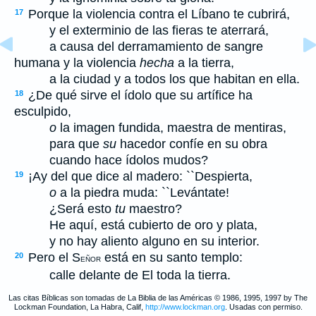
Porque la violencia contra el Líbano te cubrirá,
17
y el exterminio de las fieras te aterrará,
a causa del derramamiento de sangre
humana y la violencia
hecha
a la tierra,
a la ciudad y a todos los que habitan en ella.
¿De qué sirve el ídolo que su artífice ha
18
esculpido,
o
la imagen fundida, maestra de mentiras,
para que
su
hacedor confíe en su obra
cuando hace ídolos mudos?
¡Ay del que dice al madero: ``Despierta,
19
o
a la piedra muda: ``Levántate!
¿Será esto
tu
maestro?
He aquí, está cubierto de oro y plata,
y no hay aliento alguno en su interior.
Pero el S
está en su santo templo:
20
EÑOR
calle delante de El toda la tierra.
Las citas Bíblicas son tomadas de La Biblia de las Américas © 1986, 1995, 1997 by The
Lockman Foundation, La Habra, Calif,
http://www.lockman.org
. Usadas con permiso.