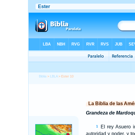
Biblia
>
LBLA
> Ester 10
La Biblia de las Amé
Grandeza de Mardoq
El rey Asuero im
1
autoridad y poder, y t