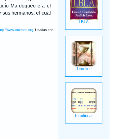
udío Mardoqueo era el
e sus hermanos, el cual
ttp://www.lockman.org
. Usadas con