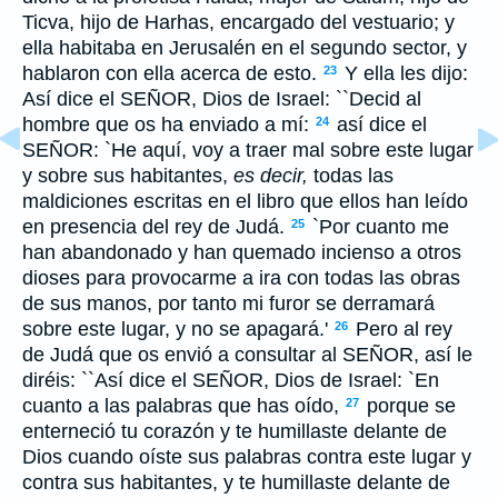
Ticva, hijo de Harhas, encargado del vestuario; y
ella habitaba en Jerusalén en el segundo sector, y
hablaron con ella acerca de esto.
Y ella les dijo:
23
Así dice el S
EÑOR
, Dios de Israel: ``Decid al
hombre que os ha enviado a mí:
así dice el
24
S
EÑOR
: `He aquí, voy a traer mal sobre este lugar
y sobre sus habitantes,
es decir,
todas las
maldiciones escritas en el libro que ellos han leído
en presencia del rey de Judá.
`Por cuanto me
25
han abandonado y han quemado incienso a otros
dioses para provocarme a ira con todas las obras
de sus manos, por tanto mi furor se derramará
sobre este lugar, y no se apagará.'
Pero al rey
26
de Judá que os envió a consultar al S
EÑOR
, así le
diréis: ``Así dice el S
EÑOR
, Dios de Israel: `En
cuanto a las palabras que has oído,
porque se
27
enterneció tu corazón y te humillaste delante de
Dios cuando oíste sus palabras contra este lugar y
contra sus habitantes, y te humillaste delante de