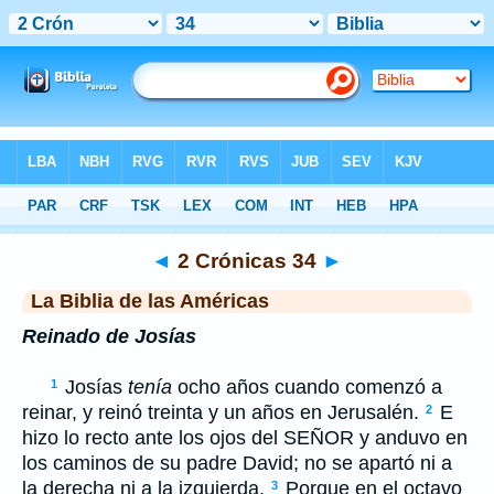
Biblia
>
LBLA
> 2 Crónicas 34
◄
2 Crónicas 34
►
La Biblia de las Américas
Reinado de Josías
Josías
tenía
ocho años cuando comenzó a
1
reinar, y reinó treinta y un años en Jerusalén.
E
2
hizo lo recto ante los ojos del S
EÑOR
y anduvo en
los caminos de su padre David; no se apartó ni a
la derecha ni a la izquierda.
Porque en el octavo
3