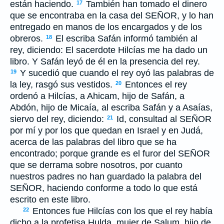
están haciendo.
También han tomado el dinero
17
que se encontraba en la casa del S
EÑOR
, y lo han
entregado en manos de los encargados y de los
obreros.
El escriba Safán informó también al
18
rey, diciendo: El sacerdote Hilcías me ha dado un
libro. Y Safán leyó de él en la presencia del rey.
Y sucedió que cuando el rey oyó las palabras de
19
la ley, rasgó sus vestidos.
Entonces el rey
20
ordenó a Hilcías, a Ahicam, hijo de Safán, a
Abdón, hijo de Micaía, al escriba Safán y a Asaías,
siervo del rey, diciendo:
Id, consultad al S
EÑOR
21
por mí y por los que quedan en Israel y en Judá,
acerca de las palabras del libro que se ha
encontrado; porque grande es el furor del S
EÑOR
que se derrama sobre nosotros, por cuanto
nuestros padres no han guardado la palabra del
S
EÑOR
, haciendo conforme a todo lo que está
escrito en este libro.
Entonces fue Hilcías con los que el rey había
22
dicho a la profetisa Hulda, mujer de Salum, hijo de