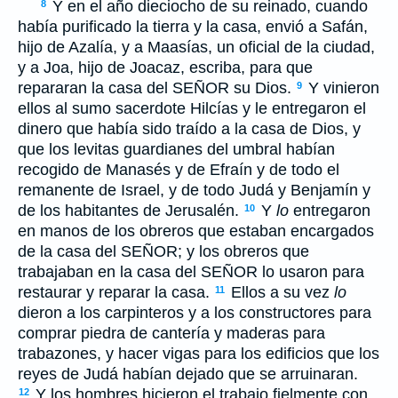
Y en el año dieciocho de su reinado, cuando
8
había purificado la tierra y la casa, envió a Safán,
hijo de Azalía, y a Maasías, un oficial de la ciudad,
y a Joa, hijo de Joacaz, escriba, para que
repararan la casa del S
EÑOR
su Dios.
Y vinieron
9
ellos al sumo sacerdote Hilcías y le entregaron el
dinero que había sido traído a la casa de Dios, y
que los levitas guardianes del umbral habían
recogido de Manasés y de Efraín y de todo el
remanente de Israel, y de todo Judá y Benjamín y
de los habitantes de Jerusalén.
Y
lo
entregaron
10
en manos de los obreros que estaban encargados
de la casa del S
EÑOR
; y los obreros que
trabajaban en la casa del S
EÑOR
lo usaron para
restaurar y reparar la casa.
Ellos a su vez
lo
11
dieron a los carpinteros y a los constructores para
comprar piedra de cantería y maderas para
trabazones, y hacer vigas para los edificios que los
reyes de Judá habían dejado que se arruinaran.
Y los hombres hicieron el trabajo fielmente con
12