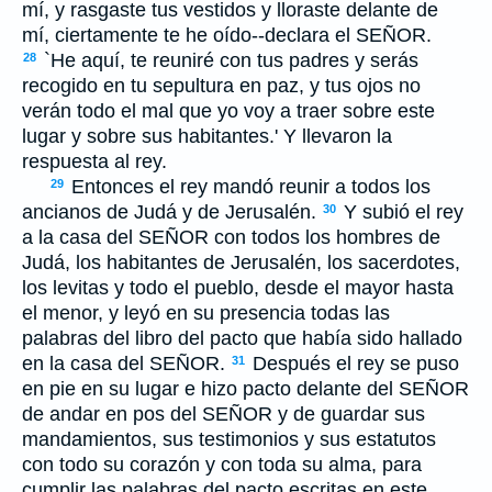
mí, y rasgaste tus vestidos y lloraste delante de
mí, ciertamente te he oído--declara el S
EÑOR
.
`He aquí, te reuniré con tus padres y serás
28
recogido en tu sepultura en paz, y tus ojos no
verán todo el mal que yo voy a traer sobre este
lugar y sobre sus habitantes.' Y llevaron la
respuesta al rey.
Entonces el rey mandó reunir a todos los
29
ancianos de Judá y de Jerusalén.
Y subió el rey
30
a la casa del S
EÑOR
con todos los hombres de
Judá, los habitantes de Jerusalén, los sacerdotes,
los levitas y todo el pueblo, desde el mayor hasta
el menor, y leyó en su presencia todas las
palabras del libro del pacto que había sido hallado
en la casa del S
EÑOR
.
Después el rey se puso
31
en pie en su lugar e hizo pacto delante del S
EÑOR
de andar en pos del S
EÑOR
y de guardar sus
mandamientos, sus testimonios y sus estatutos
con todo su corazón y con toda su alma, para
cumplir las palabras del pacto escritas en este