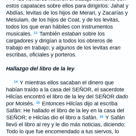
estos
capataces sobre ellos para dirigir
los:
Jahat y
Abdías, levitas de los hijos de Merari, y Zacarías y
Mesulam, de los hijos de Coat, y de los levitas,
todos los que eran hábiles con instrumentos
musicales.
También
estaban
sobre los
13
cargadores y dirigían a todos los obreros de
trabajo en trabajo; y
algunos
de los levitas
eran
escribas, oficiales y porteros.
Hallazgo del libro de la ley
Y mientras ellos sacaban el dinero que
14
habían traído a la casa del S
EÑOR
, el sacerdote
Hilcías encontró el libro de la ley del S
EÑOR
dado
por Moisés.
Entonces Hilcías dijo al escriba
15
Safán: He hallado el libro de la ley en la casa del
S
EÑOR
; e Hilcías dio el libro a Safán.
Y Safán
16
llevó el libro al rey y le dio más noticias, diciendo:
Todo lo que fue encomendado a tus siervos, lo