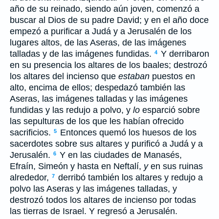
año de su reinado, siendo aún joven, comenzó a
buscar al Dios de su padre David; y en el año doce
empezó a purificar a Judá y a Jerusalén de los
lugares altos, de las Aseras, de las imágenes
talladas y de las imágenes fundidas.
Y derribaron
4
en su presencia los altares de los baales; destrozó
los altares del incienso que
estaban
puestos en
alto, encima de ellos; despedazó también las
Aseras, las imágenes talladas y las imágenes
fundidas y las redujo a polvo, y
lo
esparció sobre
las sepulturas de los que les habían ofrecido
sacrificios.
Entonces quemó los huesos de los
5
sacerdotes sobre sus altares y purificó a Judá y a
Jerusalén.
Y en las ciudades de Manasés,
6
Efraín, Simeón y hasta en Neftalí,
y
en sus ruinas
alrededor,
derribó también los altares y redujo a
7
polvo las Aseras y las imágenes talladas, y
destrozó todos los altares de incienso por todas
las tierras de Israel. Y regresó a Jerusalén.