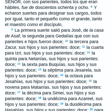
S
EÑOR
, con sus parientes, todos los que eran
hábiles,
fue de
doscientos ochenta y ocho.
Y
8
echaron suertes para
designar
sus cargos, todos
por igual, tanto el pequeño como el grande,
tanto
el maestro
como
el discípulo.
La primera suerte salió para José, de
la casa
9
de
Asaf; la segunda para Gedalías que con sus
parientes e hijos
fueron
doce;
la tercera para
10
Zacur, sus hijos y sus parientes: doce;
la cuarta
11
para Izri, sus hijos y sus parientes: doce;
la
12
quinta para Netanías, sus hijos y sus parientes:
doce;
la sexta para Buquías, sus hijos y sus
13
parientes: doce;
la séptima para Jesarela, sus
14
hijos y sus parientes: doce;
la octava para
15
Jesahías, sus hijos y sus parientes: doce;
la
16
novena para Matanías, sus hijos y sus parientes:
doce;
la décima para Simei, sus hijos y sus
17
parientes: doce;
la undécima para Azareel, sus
18
hijos y sus parientes: doce;
la duodécima para
19
Hasabías, sus hijos y sus parientes: doce;
para
20