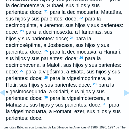
la decimotercera, Subael, sus hijos y sus
parientes: doce;
para la decimocuarta, Matatías,
21
sus hijos y sus parientes: doce;
para la
22
decimoquinta, a Jeremot, sus hijos y sus parientes:
doce;
para la decimosexta, a Hananías, sus
23
hijos y sus parientes: doce;
para la
24
decimoséptima, a Josbecasa, sus hijos y sus
parientes: doce;
para la decimoctava, a Hananí,
25
sus hijos y sus parientes: doce;
para la
26
decimonovena, a Maloti, sus hijos y sus parientes:
doce;
para la vigésima, a Eliata, sus hijos y sus
27
parientes: doce;
para la vigesimoprimera, a
28
Hotir, sus hijos y sus parientes: doce;
para la
29
vigesimosegunda, a Gidalti, sus hijos y sus
parientes: doce;
para la vigesimotercera, a
30
Mahaziot, sus hijos y sus parientes: doce;
para
31
la vigesimocuarta, a Romanti-ezer, sus hijos y sus
parientes: doce.
Las citas Bíblicas son tomadas de La Biblia de las Américas © 1986, 1995, 1997 by The