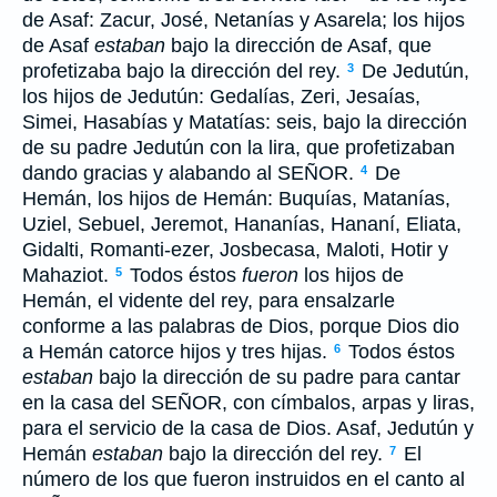
de Asaf: Zacur, José, Netanías y Asarela; los hijos
de Asaf
estaban
bajo la dirección de Asaf, que
profetizaba bajo la dirección del rey.
De Jedutún,
3
los hijos de Jedutún: Gedalías, Zeri, Jesaías,
Simei, Hasabías y Matatías: seis, bajo la dirección
de su padre Jedutún con la lira, que profetizaban
dando gracias y alabando al S
EÑOR
.
De
4
Hemán, los hijos de Hemán: Buquías, Matanías,
Uziel, Sebuel, Jeremot, Hananías, Hananí, Eliata,
Gidalti, Romanti-ezer, Josbecasa, Maloti, Hotir y
Mahaziot.
Todos éstos
fueron
los hijos de
5
Hemán, el vidente del rey, para ensalzarle
conforme a las palabras de Dios, porque Dios dio
a Hemán catorce hijos y tres hijas.
Todos éstos
6
estaban
bajo la dirección de su padre para cantar
en la casa del S
EÑOR
, con címbalos, arpas y liras,
para el servicio de la casa de Dios. Asaf, Jedutún y
Hemán
estaban
bajo la dirección del rey.
El
7
número de los que fueron instruidos en el canto al