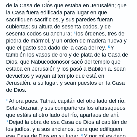
de la Casa de Dios que estaba en Jerusalén; que
la Casa fuera edificada para lugar en que
sacrifiquen sacrificios, y sus paredes fueran
cubiertas; su altura de sesenta codos, y de
sesenta codos su anchura;
los órdenes, tres de
4
piedra de mármol, y un orden de madera nueva y
que el gasto sea dado de la casa del rey.
Y
5
también los vasos de oro y de plata de la Casa de
Dios, que Nabucodonosor sacó del templo que
estaba en Jerusalén y los pasó a Babilonia, sean
devueltos y vayan al templo que está en
Jerusalén, a su lugar, y sean puestos en la Casa
de Dios.
Ahora pues, Tatnai, capitán del otro lado del río,
6
Setar-boznai, y sus compañeros los afarsaqueos
que estáis al otro lado del río, apartaos de ahí.
Dejad la obra de esa Casa de Dios al capitán de
7
los judíos, y a sus ancianos, para que edifiquen
esa Casa de Dios en su lugar.
Y por mí es dado
8