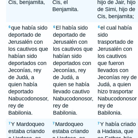
Cis, benjamita,
Cis, el
hijo de Jair, hijo
Benjamita.
de Simi, hijo de
Cis, benjamita;
que había sido
El había sido
el cual había
6
6
6
deportado de
deportado de
sido
Jerusalén con
Jerusalén con
trasportado de
los cautivos que
los cautivos que
Jerusalén con
habían sido
habían sido
los cautivos
deportados con
deportados con
que fueron
Jeconías, rey
Jeconías, rey
llevados con
de Judá, a
de Judá, a
Jeconías rey de
quien había
quien se había
Judá, a quien
deportado
llevado cautivo
hizo trasportar
Nabucodonosor,
Nabucodonosor,
Nabucodonosor
rey de
rey de
rey de
Babilonia.
Babilonia.
Babilonia.
Y Mardoqueo
Mardoqueo
Y había criado
7
7
7
estaba criando
estaba criando
a Hadasa, que