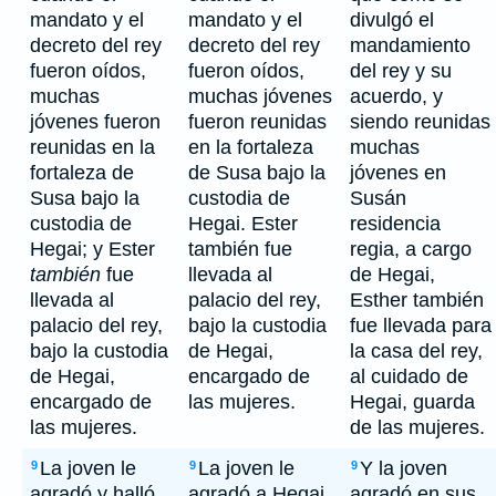
mandato y el
mandato y el
divulgó el
decreto del rey
decreto del rey
mandamiento
fueron oídos,
fueron oídos,
del rey y su
muchas
muchas jóvenes
acuerdo, y
jóvenes fueron
fueron reunidas
siendo reunidas
reunidas en la
en la fortaleza
muchas
fortaleza de
de Susa bajo la
jóvenes en
Susa bajo la
custodia de
Susán
custodia de
Hegai. Ester
residencia
Hegai; y Ester
también fue
regia, a cargo
también
fue
llevada al
de Hegai,
llevada al
palacio del rey,
Esther también
palacio del rey,
bajo la custodia
fue llevada para
bajo la custodia
de Hegai,
la casa del rey,
de Hegai,
encargado de
al cuidado de
encargado de
las mujeres.
Hegai, guarda
las mujeres.
de las mujeres.
La joven le
La joven le
Y la joven
9
9
9
agradó y halló
agradó a Hegai
agradó en sus