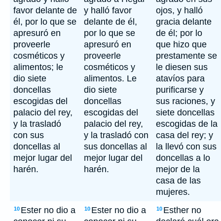
favor delante de
y halló favor
ojos, y halló
él, por lo que se
delante de él,
gracia delante
apresuró en
por lo que se
de él; por lo
proveerle
apresuró en
que hizo que
cosméticos y
proveerle
prestamente se
alimentos; le
cosméticos y
le diesen sus
dio siete
alimentos. Le
atavíos para
doncellas
dio siete
purificarse y
escogidas del
doncellas
sus raciones, y
palacio del rey,
escogidas del
siete doncellas
y la trasladó
palacio del rey,
escogidas de la
con sus
y la trasladó con
casa del rey; y
doncellas al
sus doncellas al
la llevó con sus
mejor lugar del
mejor lugar del
doncellas a lo
harén.
harén.
mejor de la
casa de las
mujeres.
Ester no dio a
Ester no dio a
Esther no
10
10
10