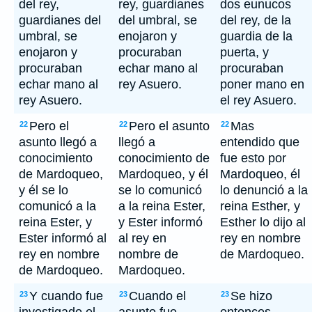
del rey,
rey, guardianes
dos eunucos
guardianes del
del umbral, se
del rey, de la
umbral, se
enojaron y
guardia de la
enojaron y
procuraban
puerta, y
procuraban
echar mano al
procuraban
echar mano al
rey Asuero.
poner mano en
rey Asuero.
el rey Asuero.
Pero el
Pero el asunto
Mas
22
22
22
asunto llegó a
llegó a
entendido que
conocimiento
conocimiento de
fue esto por
de Mardoqueo,
Mardoqueo, y él
Mardoqueo, él
y él se lo
se lo comunicó
lo denunció a la
comunicó a la
a la reina Ester,
reina Esther, y
reina Ester, y
y Ester informó
Esther lo dijo al
Ester informó al
al rey en
rey en nombre
rey en nombre
nombre de
de Mardoqueo.
de Mardoqueo.
Mardoqueo.
Y cuando fue
Cuando el
Se hizo
23
23
23