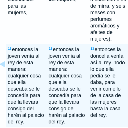
para las
de mirra, y seis
mujeres,
meses con
perfumes
aromáticos y
afeites de
mujeres),
entonces la
entonces la
entonces la
13
13
13
joven venía al
joven venía al
doncella venía
rey de esta
rey de esta
así al rey. Todo
manera:
manera:
lo que ella
cualquier cosa
cualquier cosa
pedía se le
que ella
que ella
daba, para
deseaba se le
deseaba se le
venir con ello
concedía para
concedía para
de la casa de
que la llevara
que la llevara
las mujeres
consigo del
consigo del
hasta la casa
harén al palacio
harén al palacio
del rey.
del rey.
del rey.