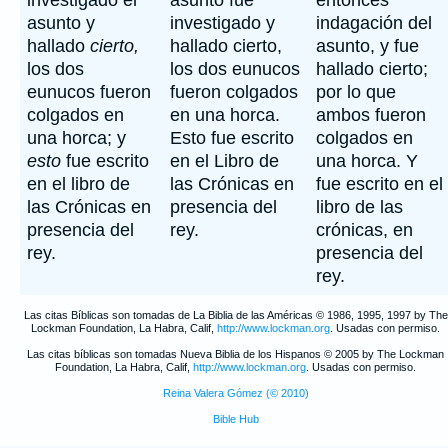
investigado el
asunto fue
entonces
asunto y
investigado y
indagación del
hallado
cierto,
hallado cierto,
asunto, y fue
los dos
los dos eunucos
hallado cierto;
eunucos fueron
fueron colgados
por lo que
colgados en
en una horca.
ambos fueron
una horca; y
Esto fue escrito
colgados en
esto
fue escrito
en el Libro de
una horca. Y
en el libro de
las Crónicas en
fue escrito en el
las Crónicas en
presencia del
libro de las
presencia del
rey.
crónicas, en
rey.
presencia del
rey.
Las citas Bíblicas son tomadas de La Biblia de las Américas © 1986, 1995, 1997 by The
Lockman Foundation, La Habra, Calif,
http://www.lockman.org
. Usadas con permiso.
Las citas bíblicas son tomadas Nueva Biblia de los Hispanos © 2005 by The Lockman
Foundation, La Habra, Calif,
http://www.lockman.org
. Usadas con permiso.
Reina Valera Gómez (© 2010)
Bible Hub