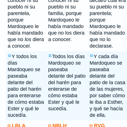
conocer ni su
conocer ni su
declaró cuál era
pueblo ni su
pueblo ni su
su pueblo ni su
parentela,
familia, porque
parentela;
porque
Mardoqueo le
porque
Mardoqueo le
había mandado
Mardoqueo le
había mandado
que no los diera
había mandado
que no
los
diera
a conocer.
que no lo
a conocer.
declarase.
Y todos los
Todos los días
Y cada día
11
11
11
días
Mardoqueo se
Mardoqueo se
Mardoqueo se
paseaba
paseaba
paseaba
delante del patio
delante del
delante del
del harén para
patio de la casa
patio del harén
enterarse de
de las mujeres,
para enterarse
cómo estaba
por saber cómo
de cómo estaba
Ester y qué le
le iba a Esther,
Ester y qué le
sucedía.
y qué se hacía
sucedía.
de ella.
LBLA
NBLH
RVG