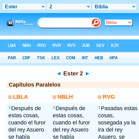
Bíblia
> Ester 2
◄
Ester 2
►
Capítulos Paralelos
LBLA
NBLH
RVG
Después de
Después de
Pasadas estas
1
1
1
estas cosas,
estas cosas,
cosas,
cuando el furor
cuando el furor
sosegada ya la
del rey Asuero
del rey Asuero
ira del rey
se había
se había
Asuero, se