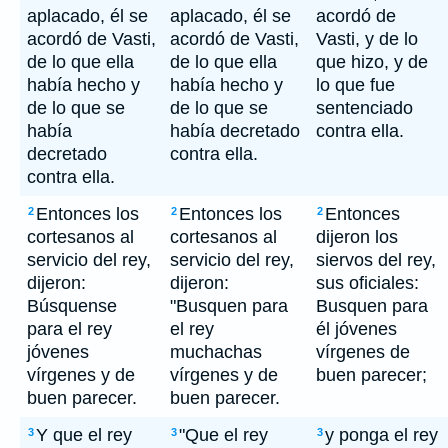
aplacado, él se
aplacado, él se
acordó de
acordó de Vasti,
acordó de Vasti,
Vasti, y de lo
de lo que ella
de lo que ella
que hizo, y de
había hecho y
había hecho y
lo que fue
de lo que se
de lo que se
sentenciado
había
había decretado
contra ella.
decretado
contra ella.
contra ella.
Entonces los
Entonces los
Entonces
2
2
2
cortesanos al
cortesanos al
dijeron los
servicio del rey,
servicio del rey,
siervos del rey,
dijeron:
dijeron:
sus oficiales:
Búsquense
"Busquen para
Busquen para
para el rey
el rey
él jóvenes
jóvenes
muchachas
vírgenes de
vírgenes y de
vírgenes y de
buen parecer;
buen parecer.
buen parecer.
Y que el rey
"Que el rey
y ponga el rey
3
3
3