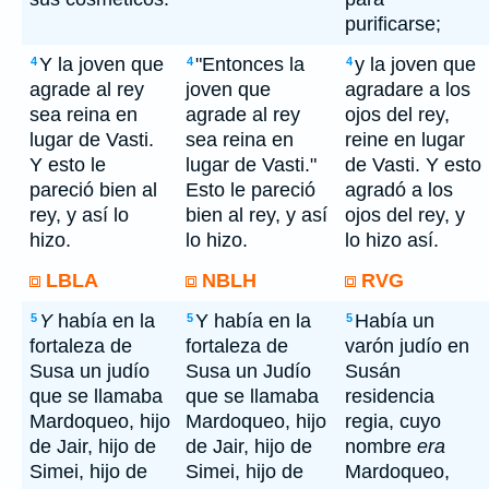
purificarse;
Y la joven que
"Entonces la
y la joven que
4
4
4
agrade al rey
joven que
agradare a los
sea reina en
agrade al rey
ojos del rey,
lugar de Vasti.
sea reina en
reine en lugar
Y esto le
lugar de Vasti."
de Vasti. Y esto
pareció bien al
Esto le pareció
agradó a los
rey, y así lo
bien al rey, y así
ojos del rey, y
hizo.
lo hizo.
lo hizo así.
LBLA
NBLH
RVG
Y
había en la
Y había en la
Había un
5
5
5
fortaleza de
fortaleza de
varón judío en
Susa un judío
Susa un Judío
Susán
que se llamaba
que se llamaba
residencia
Mardoqueo, hijo
Mardoqueo, hijo
regia, cuyo
de Jair, hijo de
de Jair, hijo de
nombre
era
Simei, hijo de
Simei, hijo de
Mardoqueo,