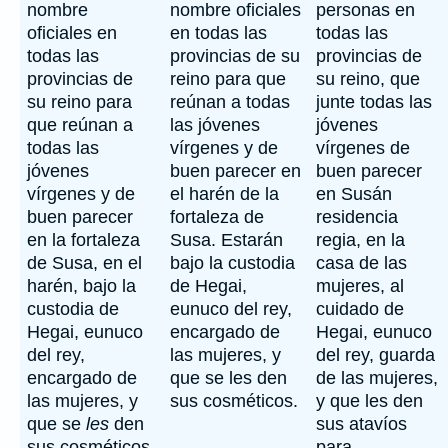
nombre
nombre oficiales
personas en
oficiales en
en todas las
todas las
todas las
provincias de su
provincias de
provincias de
reino para que
su reino, que
su reino para
reúnan a todas
junte todas las
que reúnan a
las jóvenes
jóvenes
todas las
vírgenes y de
vírgenes de
jóvenes
buen parecer en
buen parecer
vírgenes y de
el harén de la
en Susán
buen parecer
fortaleza de
residencia
en la fortaleza
Susa. Estarán
regia, en la
de Susa, en el
bajo la custodia
casa de las
harén, bajo la
de Hegai,
mujeres, al
custodia de
eunuco del rey,
cuidado de
Hegai, eunuco
encargado de
Hegai, eunuco
del rey,
las mujeres, y
del rey, guarda
encargado de
que se les den
de las mujeres,
las mujeres, y
sus cosméticos.
y que les den
que se
les
den
sus atavíos
sus cosméticos.
para