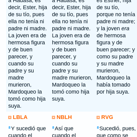
a Hadasa, es
a Hadasa, es
es
Esther, hija
decir, Ester, hija
decir, Ester, hija
de su tío,
de su tío, pues
de su tío, pues
porque no tenía
ella no tenía ni
ella no tenía ni
padre ni madre;
padre ni madre.
padre ni madre.
y la joven
era
La joven era de
La joven era de
de hermosa
hermosa figura
hermosa figura
figura y de
y de buen
y de buen
buen parecer; y
parecer, y
parecer, y
como su padre
cuando su
cuando su
y su madre
padre y su
padre y su
murieron,
madre
madre murieron,
Mardoqueo la
murieron,
Mardoqueo la
había tomado
Mardoqueo la
tomó como hija
por hija suya.
tomó como hija
suya.
suya.
LBLA
NBLH
RVG
Y sucedió que
Así que
Sucedió, pues,
8
8
8
cuando el
cuando el
que como se