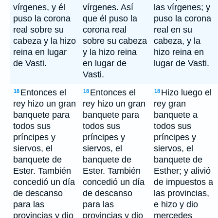
vírgenes, y él
vírgenes. Así
las vírgenes; y
puso la corona
que él puso la
puso la corona
real sobre su
corona real
real en su
cabeza y la hizo
sobre su cabeza
cabeza, y la
reina en lugar
y la hizo reina
hizo reina en
de Vasti.
en lugar de
lugar de Vasti.
Vasti.
Entonces el
Entonces el
Hizo luego el
18
18
18
rey hizo un gran
rey hizo un gran
rey gran
banquete para
banquete para
banquete a
todos sus
todos sus
todos sus
príncipes y
príncipes y
príncipes y
siervos, el
siervos, el
siervos, el
banquete de
banquete de
banquete de
Ester. También
Ester. También
Esther; y alivió
concedió un día
concedió un día
de impuestos a
de descanso
de descanso
las provincias,
para las
para las
e hizo y dio
provincias y dio
provincias y dio
mercedes