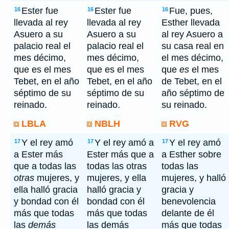
Ester fue
Ester fue
Fue, pues,
16
16
16
llevada al rey
llevada al rey
Esther llevada
Asuero a su
Asuero a su
al rey Asuero a
palacio real el
palacio real el
su casa real en
mes décimo,
mes décimo,
el mes décimo,
que es el mes
que es el mes
que
es
el mes
Tebet, en el año
Tebet, en el año
de Tebet, en el
séptimo de su
séptimo de su
año séptimo de
reinado.
reinado.
su reinado.
LBLA
NBLH
RVG
Y el rey amó
Y el rey amó a
Y el rey amó
17
17
17
a Ester más
Ester más que a
a Esther sobre
que a todas las
todas las otras
todas las
otras
mujeres, y
mujeres, y ella
mujeres, y halló
ella halló gracia
halló gracia y
gracia y
y bondad con él
bondad con él
benevolencia
más que todas
más que todas
delante de él
las
demás
las demás
más que todas