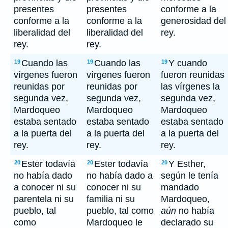
presentes
presentes
conforme a la
conforme a la
conforme a la
generosidad del
liberalidad del
liberalidad del
rey.
rey.
rey.
Cuando las
Cuando las
Y cuando
19
19
19
vírgenes fueron
vírgenes fueron
fueron reunidas
reunidas por
reunidas por
las vírgenes la
segunda vez,
segunda vez,
segunda vez,
Mardoqueo
Mardoqueo
Mardoqueo
estaba sentado
estaba sentado
estaba sentado
a la puerta del
a la puerta del
a la puerta del
rey.
rey.
rey.
Ester todavía
Ester todavía
Y Esther,
20
20
20
no había dado
no había dado a
según le tenía
a conocer ni su
conocer ni su
mandado
parentela ni su
familia ni su
Mardoqueo,
pueblo, tal
pueblo, tal como
aún
no había
como
Mardoqueo le
declarado su