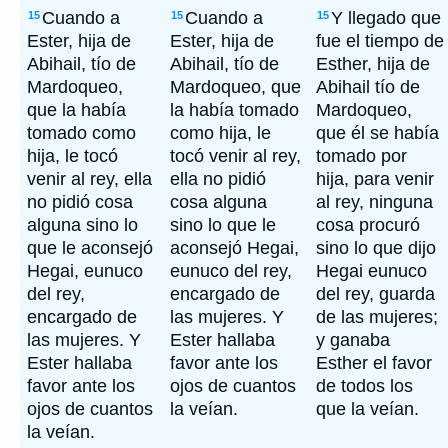
Cuando a
Cuando a
Y llegado que
15
15
15
Ester, hija de
Ester, hija de
fue el tiempo de
Abihail, tío de
Abihail, tío de
Esther, hija de
Mardoqueo,
Mardoqueo, que
Abihail tío de
que la había
la había tomado
Mardoqueo,
tomado como
como hija, le
que él se había
hija, le tocó
tocó venir al rey,
tomado por
venir al rey, ella
ella no pidió
hija, para venir
no pidió cosa
cosa alguna
al rey, ninguna
alguna sino lo
sino lo que le
cosa procuró
que le aconsejó
aconsejó Hegai,
sino lo que dijo
Hegai, eunuco
eunuco del rey,
Hegai eunuco
del rey,
encargado de
del rey, guarda
encargado de
las mujeres. Y
de las mujeres;
las mujeres. Y
Ester hallaba
y ganaba
Ester hallaba
favor ante los
Esther el favor
favor ante los
ojos de cuantos
de todos los
ojos de cuantos
la veían.
que la veían.
la veían.