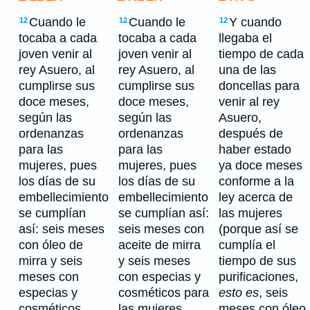
Cuando le
Cuando le
Y cuando
12
12
12
tocaba a cada
tocaba a cada
llegaba el
joven venir al
joven venir al
tiempo de cada
rey Asuero, al
rey Asuero, al
una de las
cumplirse sus
cumplirse sus
doncellas para
doce meses,
doce meses,
venir al rey
según las
según las
Asuero,
ordenanzas
ordenanzas
después de
para las
para las
haber estado
mujeres, pues
mujeres, pues
ya doce meses
los días de su
los días de su
conforme a la
embellecimiento
embellecimiento
ley acerca de
se cumplían
se cumplían así:
las mujeres
así: seis meses
seis meses con
(porque así se
con óleo de
aceite de mirra
cumplía el
mirra y seis
y seis meses
tiempo de sus
meses con
con especias y
purificaciones,
especias y
cosméticos para
esto es
, seis
cosméticos
las mujeres,
meses con óleo