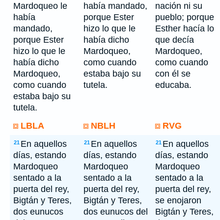
Mardoqueo le
había mandado,
nación ni su
había
porque Ester
pueblo; porque
mandado,
hizo lo que le
Esther hacía lo
porque Ester
había dicho
que decía
hizo lo que le
Mardoqueo,
Mardoqueo,
había dicho
como cuando
como cuando
Mardoqueo,
estaba bajo su
con él se
como cuando
tutela.
educaba.
estaba bajo su
tutela.
LBLA
NBLH
RVG
En aquellos
En aquellos
En aquellos
21
21
21
días, estando
días, estando
días, estando
Mardoqueo
Mardoqueo
Mardoqueo
sentado a la
sentado a la
sentado a la
puerta del rey,
puerta del rey,
puerta del rey,
Bigtán y Teres,
Bigtán y Teres,
se enojaron
dos eunucos
dos eunucos del
Bigtán y Teres,