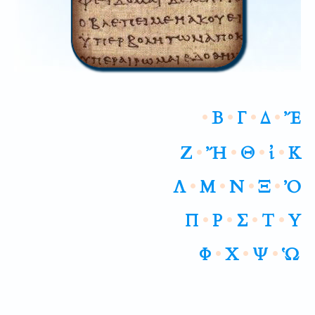
•
Β
•
Γ
•
Δ
•
Ἔ
Ζ
•
Ἤ
•
Θ
•
ἰ
•
Κ
Λ
•
Μ
•
Ν
•
Ξ
•
Ὀ
Π
•
Ρ
•
Σ
•
Τ
•
Υ
Φ
•
Χ
•
Ψ
•
Ὡ