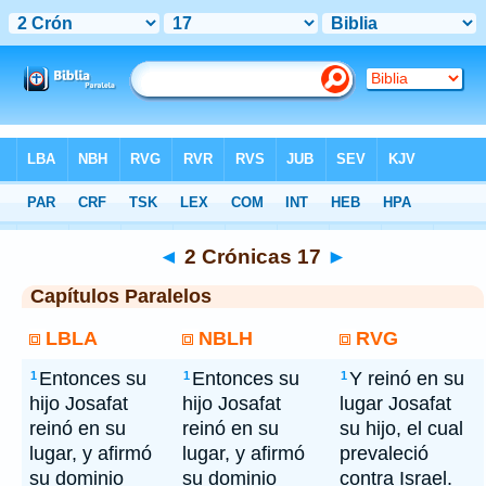
Bíblia
> 2 Crónicas 17
◄
2 Crónicas 17
►
Capítulos Paralelos
LBLA
NBLH
RVG
Entonces su
Entonces su
Y reinó en su
1
1
1
hijo Josafat
hijo Josafat
lugar Josafat
reinó en su
reinó en su
su hijo, el cual
lugar, y afirmó
lugar, y afirmó
prevaleció
su dominio
su dominio
contra Israel.