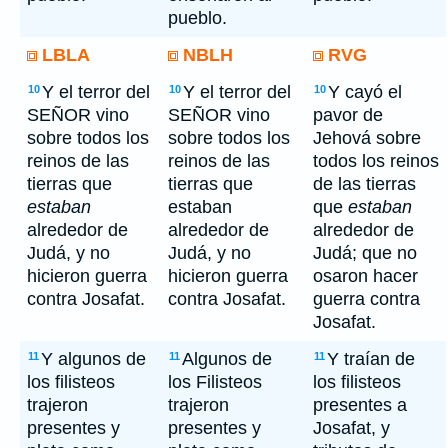
pueblo.
LBLA
NBLH
RVG
Y el terror del
Y el terror del
Y cayó el
10
10
10
SEÑOR vino
SEÑOR vino
pavor de
sobre todos los
sobre todos los
Jehová sobre
reinos de las
reinos de las
todos los reinos
tierras que
tierras que
de las tierras
estaban
estaban
que
estaban
alrededor de
alrededor de
alrededor de
Judá, y no
Judá, y no
Judá; que no
hicieron guerra
hicieron guerra
osaron hacer
contra Josafat.
contra Josafat.
guerra contra
Josafat.
Y algunos de
Algunos de
Y traían de
11
11
11
los filisteos
los Filisteos
los filisteos
trajeron
trajeron
presentes a
presentes y
presentes y
Josafat, y