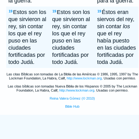
la guerra.
para la guerra.
Estos son los
Estos son los
Éstos eran
19
19
19
que sirvieron al
que sirvieron al
siervos del rey,
rey, sin contar
rey, sin contar
sin contar
los
los que el rey
los que el rey
que el rey
puso en las
puso en las
había puesto
ciudades
ciudades
en las ciudades
fortificadas por
fortificadas por
fortificadas por
todo Judá.
todo Judá.
toda Judá.
Las citas Bíblicas son tomadas de La Biblia de las Américas © 1986, 1995, 1997 by The
Lockman Foundation, La Habra, Calif,
http://www.lockman.org
. Usadas con permiso.
Las citas bíblicas son tomadas Nueva Biblia de los Hispanos © 2005 by The Lockman
Foundation, La Habra, Calif,
http://www.lockman.org
. Usadas con permiso.
Reina Valera Gómez (© 2010)
Bible Hub