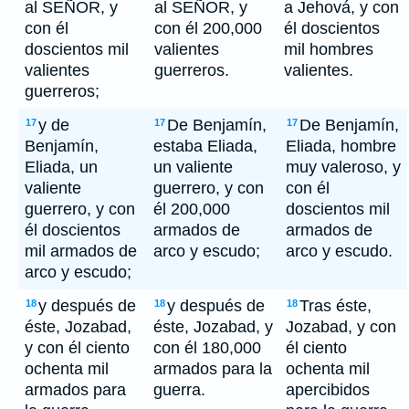
al SEÑOR, y
al SEÑOR, y
a Jehová, y con
con él
con él 200,000
él doscientos
doscientos mil
valientes
mil hombres
valientes
guerreros.
valientes.
guerreros;
y de
De Benjamín,
De Benjamín,
17
17
17
Benjamín,
estaba Eliada,
Eliada, hombre
Eliada, un
un valiente
muy valeroso, y
valiente
guerrero, y con
con él
guerrero, y con
él 200,000
doscientos mil
él doscientos
armados de
armados de
mil armados de
arco y escudo;
arco y escudo.
arco y escudo;
y después de
y después de
Tras éste,
18
18
18
éste, Jozabad,
éste, Jozabad, y
Jozabad, y con
y con él ciento
con él 180,000
él ciento
ochenta mil
armados para la
ochenta mil
armados para
guerra.
apercibidos