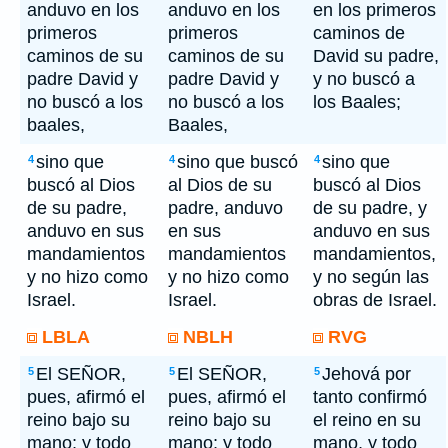
anduvo en los
anduvo en los
en los primeros
primeros
primeros
caminos de
caminos de su
caminos de su
David su padre,
padre David y
padre David y
y no buscó a
no buscó a los
no buscó a los
los Baales;
baales,
Baales,
sino que
sino que buscó
sino que
4
4
4
buscó al Dios
al Dios de su
buscó al Dios
de su padre,
padre, anduvo
de su padre, y
anduvo en sus
en sus
anduvo en sus
mandamientos
mandamientos
mandamientos,
y no hizo como
y no hizo como
y no según las
Israel.
Israel.
obras de Israel.
LBLA
NBLH
RVG
El SEÑOR,
El SEÑOR,
Jehová por
5
5
5
pues, afirmó el
pues, afirmó el
tanto confirmó
reino bajo su
reino bajo su
el reino en su
mano; y todo
mano; y todo
mano, y todo