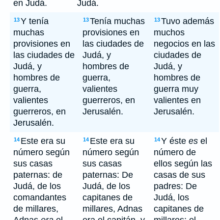
en Judá.
Judá.
Y tenía
Tenía muchas
Tuvo además
13
13
13
muchas
provisiones en
muchos
provisiones en
las ciudades de
negocios en las
las ciudades de
Judá, y
ciudades de
Judá, y
hombres de
Judá, y
hombres de
guerra,
hombres de
guerra,
valientes
guerra muy
valientes
guerreros, en
valientes en
guerreros, en
Jerusalén.
Jerusalén.
Jerusalén.
Este era su
Este era su
Y éste
es
el
14
14
14
número según
número según
número de
sus casas
sus casas
ellos según las
paternas: de
paternas: De
casas de sus
Judá, de los
Judá, de los
padres: De
comandantes
capitanes de
Judá, los
de millares,
millares, Adnas
capitanes de