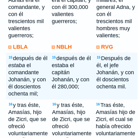
Adnas
era
el
era el capitán, y
millares; el
comandante, y
con él 300,000
general Adna, y
con él
valientes
con él
trescientos mil
guerreros;
trescientos mil
valientes
hombres muy
guerreros;
valientes;
LBLA
NBLH
RVG
después de él
después de él
Después de
15
15
15
estaba
el
estaba el
él, el jefe
comandante
capitán
Johanán, y con
Johanán, y con
Johanán, y con
él doscientos
él doscientos
él 280,000;
ochenta mil.
ochenta mil;
y tras éste,
y tras éste,
Tras éste,
16
16
16
Amasías, hijo
Amasías, hijo
Amasías hijo de
de Zicri, que se
de Zicri, que se
Zicri, el cual se
ofreció
ofreció
había ofrecido
voluntariamente
voluntariamente
voluntariamente