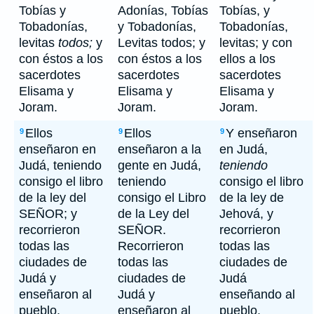
Tobías y
Adonías, Tobías
Tobías, y
Tobadonías,
y Tobadonías,
Tobadonías,
levitas
todos;
y
Levitas todos; y
levitas; y con
con éstos a los
con éstos a los
ellos a los
sacerdotes
sacerdotes
sacerdotes
Elisama y
Elisama y
Elisama y
Joram.
Joram.
Joram.
Ellos
Ellos
Y enseñaron
9
9
9
enseñaron en
enseñaron a la
en Judá,
Judá, teniendo
gente en Judá,
teniendo
consigo el libro
teniendo
consigo el libro
de la ley del
consigo el Libro
de la ley de
SEÑOR; y
de la Ley del
Jehová, y
recorrieron
SEÑOR.
recorrieron
todas las
Recorrieron
todas las
ciudades de
todas las
ciudades de
Judá y
ciudades de
Judá
enseñaron al
Judá y
enseñando al
pueblo.
enseñaron al
pueblo.