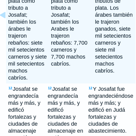
plata como
plata como
tributos de
tributo a
tributo a
plata. Los
Josafat;
Josafat;
árabes también
también los
también los
le trajeron
árabes le
Arabes le
ganados, siete
trajeron
trajeron
mil setecientos
rebaños: siete
rebaños: 7,700
carneros y
mil setecientos
carneros y
siete mil
carneros y siete
7,700 machos
setecientos
mil setecientos
cabríos.
machos
machos
cabríos.
cabríos.
Josafat se
Josafat se
Y Josafat fue
12
12
12
engrandecía
engrandecía
engrandeciéndose
más y más, y
más y más, y
más y más; y
edificó
edificó
edificó en Judá
fortalezas y
fortalezas y
fortalezas y
ciudades de
ciudades de
ciudades de
almacenaje
almacenaje en
abastecimiento.