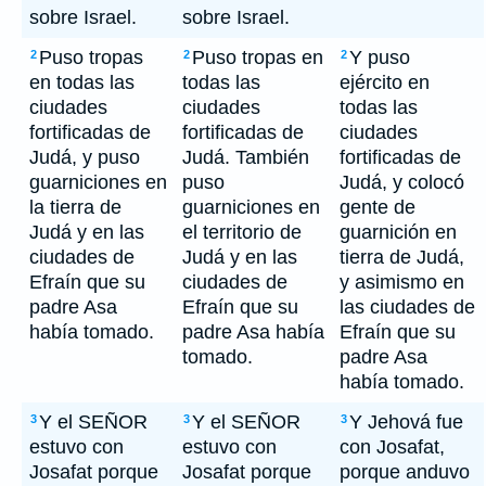
sobre Israel.
sobre Israel.
Puso tropas
Puso tropas en
Y puso
2
2
2
en todas las
todas las
ejército en
ciudades
ciudades
todas las
fortificadas de
fortificadas de
ciudades
Judá, y puso
Judá. También
fortificadas de
guarniciones en
puso
Judá, y colocó
la tierra de
guarniciones en
gente de
Judá y en las
el territorio de
guarnición en
ciudades de
Judá y en las
tierra de Judá,
Efraín que su
ciudades de
y asimismo en
padre Asa
Efraín que su
las ciudades de
había tomado.
padre Asa había
Efraín que su
tomado.
padre Asa
había tomado.
Y el SEÑOR
Y el SEÑOR
Y Jehová fue
3
3
3
estuvo con
estuvo con
con Josafat,
Josafat porque
Josafat porque
porque anduvo