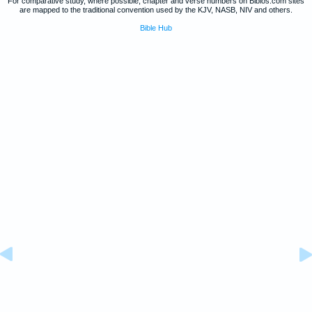
For comparative study, where possible, chapter and verse numbers on Biblos.com sites
are mapped to the traditional convention used by the KJV, NASB, NIV and others.
Bible Hub