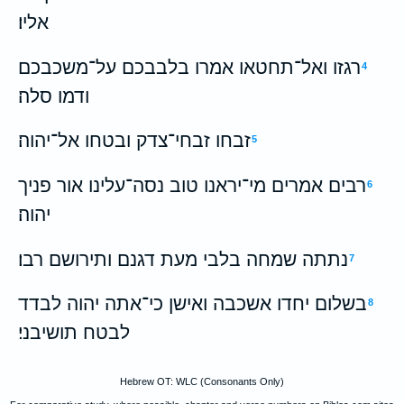
אליו׃
רגזו ואל־תחטאו אמרו בלבבכם על־משכבכם
4
ודמו סלה׃
זבחו זבחי־צדק ובטחו אל־יהוה׃
5
רבים אמרים מי־יראנו טוב נסה־עלינו אור פניך
6
יהוה׃
נתתה שמחה בלבי מעת דגנם ותירושם רבו׃
7
בשלום יחדו אשכבה ואישן כי־אתה יהוה לבדד
8
לבטח תושיבני׃
Hebrew OT: WLC (Consonants Only)