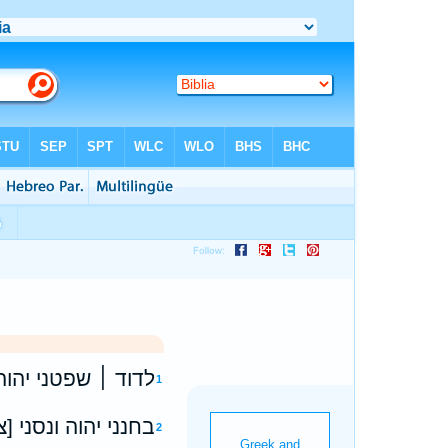
לדוד ׀ שפטני יהוה
1
בחנני יהוה ונסני [צ
2