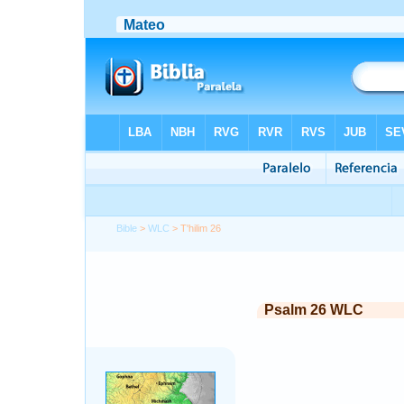
Bible
>
WLC
> T'hilim 26
Psalm 26 WLC