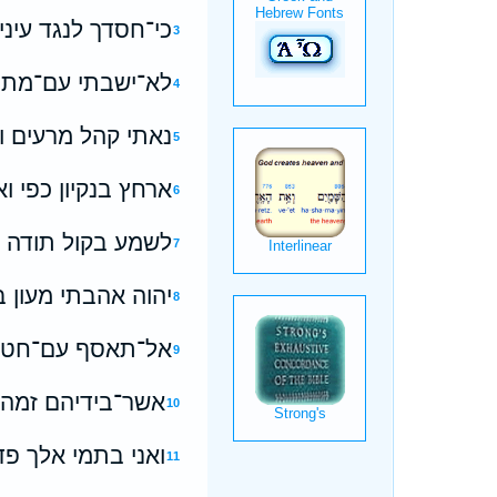
כי־חסדך לנגד עינ
3
לא־ישבתי עם־מתי־
4
נאתי קהל מרעים ו
5
ארחץ בנקיון כפי ו
6
לשמע בקול תודה ו
7
יהוה אהבתי מעון ב
8
אל־תאסף עם־חטאים
9
אשר־בידיהם זמה 
10
ואני בתמי אלך פדני
11