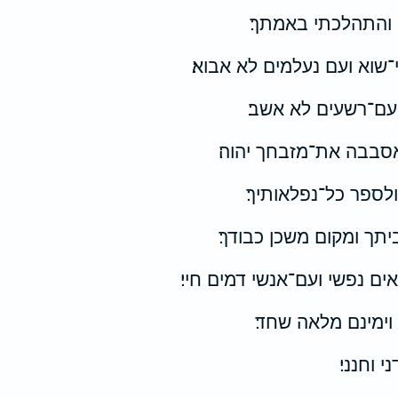
י והתהלכתי באמתך׃
שוא ועם נעלמים לא אבוא׃
עם־רשעים לא אשב׃
אסבבה את־מזבחך יהוה׃
לספר כל־נפלאותיך׃
יתך ומקום משכן כבודך׃
 נפשי ועם־אנשי דמים חיי׃
וימינם מלאה שחד׃
 וחנני׃