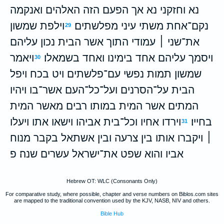
נא וחזקני נא אך הפעם הזה האלהים ואנקמה
נקם־אחת משתי עיני מפלשתים׃
וילפת שמשון
29
את־שני ׀ עמודי התוך אשר הבית נכון עליהם
ויסמך עליהם אחד בימינו ואחד בשמאלו׃
ויאמר
30
שמשון תמות נפשי עם־פלשתים ויט בכח ויפל
הבית על־הסרנים ועל־כל־העם אשר־בו ויהיו
המתים אשר המית במותו רבים מאשר המית
בחייו׃
וירדו אחיו וכל־בית אביהו וישאו אתו ויעלו
31
׀ ויקברו אותו בין צרעה ובין אשתאל בקבר מנוח
אביו והוא שפט את־ישראל עשרים שנה׃ פ
Hebrew OT: WLC (Consonants Only)
For comparative study, where possible, chapter and verse numbers on Biblos.com sites
are mapped to the traditional convention used by the KJV, NASB, NIV and others.
Bible Hub