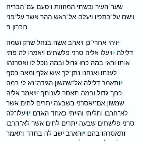
שער־העיר ובשתי המזוזות ויסעם עם־הבריח
וישם על־כתפיו ויעלם אל־ראש ההר אשר על־פני
חברון׃ פ
ויהי אחרי־כן ויאהב אשה בנחל שרק ושמה
4
דלילה׃
ויעלו אליה סרני פלשתים ויאמרו לה פתי
5
אותו וראי במה כחו גדול ובמה נוכל לו ואסרנהו
לענתו ואנחנו נתן־לך איש אלף ומאה כסף׃
ותאמר דלילה אל־שמשון הגידה־נא לי במה
6
כחך גדול ובמה תאסר לענותך׃
ויאמר אליה
7
שמשון אם־יאסרני בשבעה יתרים לחים אשר
לא־חרבו וחליתי והייתי כאחד האדם׃
ויעלו־לה
8
סרני פלשתים שבעה יתרים לחים אשר לא־חרבו
ותאסרהו בהם׃
והארב ישב לה בחדר ותאמר
9