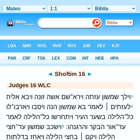
Bible
>
WLC
> Shoftim 16
◄
Shoftim 16
►
Judges 16 WLC
וילך שמשון עזתה וירא־שם אשה זונה ויבא אליה׃
1
לעזתים ׀ לאמר בא שמשון הנה ויסבו ויארבו־לו
2
כל־הלילה בשער העיר ויתחרשו כל־הלילה לאמר
עד־אור הבקר והרגנהו ׃
וישכב שמשון עד־חצי
3
הלילה ויקם ׀ בחצי הלילה ויאחז בדלתות