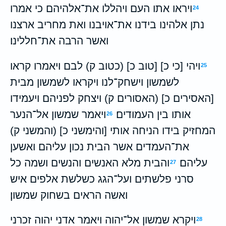
ויראו אתו העם ויהללו את־אלהיהם כי אמרו
24
נתן אלהינו בידנו את־אויבנו ואת מחריב ארצנו
ואשר הרבה את־חללינו׃
ויהי [כי כ] [טוב כ] (כטוב ק) לבם ויאמרו קראו
25
לשמשון וישחק־לנו ויקראו לשמשון מבית
[האסירים כ] (האסורים ק) ויצחק לפניהם ויעמידו
אותו בין העמודים׃
ויאמר שמשון אל־הנער
26
המחזיק בידו הניחה אותי [והימשני כ] (והמשני ק)
את־העמדים אשר הבית נכון עליהם ואשען
עליהם׃
והבית מלא האנשים והנשים ושמה כל
27
סרני פלשתים ועל־הגג כשלשת אלפים איש
ואשה הראים בשחוק שמשון׃
ויקרא שמשון אל־יהוה ויאמר אדני יהוה זכרני
28