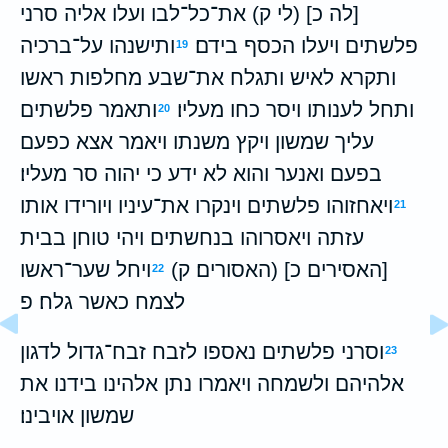
[לה כ] (לי ק) את־כל־לבו ועלו אליה סרני
פלשתים ויעלו הכסף בידם׃
ותישנהו על־ברכיה
19
ותקרא לאיש ותגלח את־שבע מחלפות ראשו
ותחל לענותו ויסר כחו מעליו׃
ותאמר פלשתים
20
עליך שמשון ויקץ משנתו ויאמר אצא כפעם
בפעם ואנער והוא לא ידע כי יהוה סר מעליו׃
ויאחזוהו פלשתים וינקרו את־עיניו ויורידו אותו
21
עזתה ויאסרוהו בנחשתים ויהי טוחן בבית
[האסירים כ] (האסורים׃ ק)
ויחל שער־ראשו
22
לצמח כאשר גלח׃ פ
וסרני פלשתים נאספו לזבח זבח־גדול לדגון
23
אלהיהם ולשמחה ויאמרו נתן אלהינו בידנו את
שמשון אויבינו׃