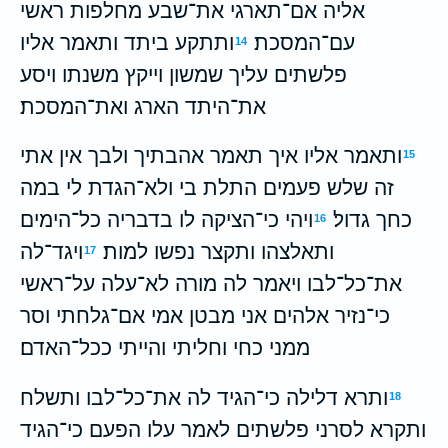
אליה אם־תארגי את־שבע מחלפות ראשי
עם־המסכת׃
ותתקע ביתד ותאמר אליו
14
פלשתים עליך שמשון וייקץ משנתו ויסע
את־היתד הארג ואת־המסכת׃
ותאמר אליו איך תאמר אהבתיך ולבך אין אתי
15
זה שלש פעמים התלת בי ולא־הגדת לי במה
כחך גדול׃
ויהי כי־הציקה לו בדבריה כל־הימים
16
ותאלצהו ותקצר נפשו למות׃
ויגד־לה
17
את־כל־לבו ויאמר לה מורה לא־עלה על־ראשי
כי־נזיר אלהים אני מבטן אמי אם־גלחתי וסר
ממני כחי וחליתי והייתי ככל־האדם׃
ותרא דלילה כי־הגיד לה את־כל־לבו ותשלח
18
ותקרא לסרני פלשתים לאמר עלו הפעם כי־הגיד