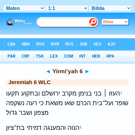
Bible
>
WLC
> Yirmi'yah 6
◄
Yirmi'yah 6
►
Jeremiah 6 WLC
העזו ׀ בני בנימן מקרב ירושלם ובתקוע תקעו
1
שופר ועל־בית הכרם שאו משאת כי רעה נשקפה
מצפון ושבר גדול׃
הנוה והמענגה דמיתי בת־ציון׃
2