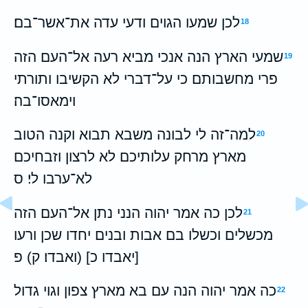
לכן שמעו הגוים ודעי עדה את־אשר־בם׃
18
שמעי הארץ הנה אנכי מביא רעה אל־העם הזה
19
פרי מחשבותם כי על־דברי לא הקשיבו ותורתי
וימאסו־בה׃
למה־זה לי לבונה משבא תבוא וקנה הטוב
20
מארץ מרחק עלותיכם לא לרצון וזבחיכם
לא־ערבו לי׃ ס
לכן כה אמר יהוה הנני נתן אל־העם הזה
21
מכשלים וכשלו בם אבות ובנים יחדו שכן ורעו
[יאבדו כ] (ואבדו׃ ק) פ
כה אמר יהוה הנה עם בא מארץ צפון וגוי גדול
22