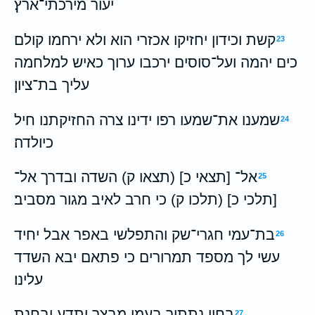
יעור מירכתי־ארץ׃
קשת וכידון יחזיקו אכזרי הוא ולא ירחמו קולם
23
כים יהמה ועל־סוסים ירכבו ערוך כאיש למלחמה
עליך בת־ציון׃
שמענו את־שמעו רפו ידינו צרה החזיקתנו חיל
24
כיולדה׃
אל־ [תצאי כ] (תצאו ק) השדה ובדרך אל־
25
[תלכי כ] (תלכו ק) כי חרב לאיב מגור מסביב׃
בת־עמי חגרי־שק והתפלשי באפר אבל יחיד
26
עשי לך מספד תמרורים כי פתאם יבא השדד
עלינו׃
בחון נתתיך בעמי מבצר ותדע ובחנת
27