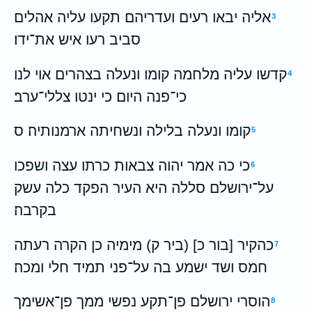
אליה יבאו רעים ועדריהם תקעו עליה אהלים
3
סביב רעו איש את־ידו׃
קדשו עליה מלחמה קומו ונעלה בצהרים אוי לנו
4
כי־פנה היום כי ינטו צללי־ערב׃
קומו ונעלה בלילה ונשחיתה ארמנותיה׃ ס
5
כי כה אמר יהוה צבאות כרתו עצה ושפכו
6
על־ירושלם סללה היא העיר הפקד כלה עשק
בקרבה׃
כהקיר [בור כ] (ביר ק) מימיה כן הקרה רעתה
7
חמס ושד ישמע בה על־פני תמיד חלי ומכה׃
הוסרי ירושלם פן־תקע נפשי ממך פן־אשימך
8