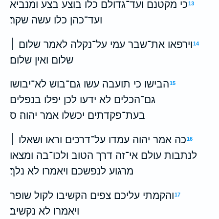
כי מקטנם ועד־גדולם כלו בוצע בצע ומנביא
13
ועד־כהן כלו עשה שקר׃
וירפאו את־שבר עמי על־נקלה לאמר שלום ׀
14
שלום ואין שלום׃
הבישו כי תועבה עשו גם־בוש לא־יבושו
15
גם־הכלים לא ידעו לכן יפלו בנפלים
בעת־פקדתים יכשלו אמר יהוה׃ ס
כה אמר יהוה עמדו על־דרכים וראו ושאלו ׀
16
לנתבות עולם אי־זה דרך הטוב ולכו־בה ומצאו
מרגוע לנפשכם ויאמרו לא נלך׃
והקמתי עליכם צפים הקשיבו לקול שופר
17
ויאמרו לא נקשיב׃