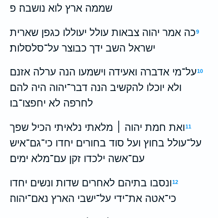
שממה ארץ לוא נושבה׃ פ
כה אמר יהוה צבאות עולל יעוללו כגפן שארית
9
ישראל השב ידך כבוצר על־סלסלות׃
על־מי אדברה ואעידה וישמעו הנה ערלה אזנם
10
ולא יוכלו להקשיב הנה דבר־יהוה היה להם
לחרפה לא יחפצו־בו׃
ואת חמת יהוה ׀ מלאתי נלאיתי הכיל שפך
11
על־עולל בחוץ ועל סוד בחורים יחדו כי־גם־איש
עם־אשה ילכדו זקן עם־מלא ימים׃
ונסבו בתיהם לאחרים שדות ונשים יחדו
12
כי־אטה את־ידי על־ישבי הארץ נאם־יהוה׃