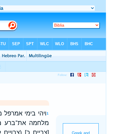
ויהי בימי אמרפל 
1
מלחמה את־ברע מ
[צביים כ] (צבויים 