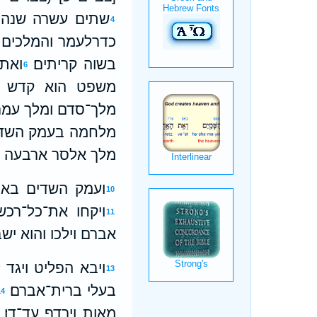
שתים עשרה שנה 
4
כדרלעמר והמלכים א
בשוה קריתים׃
ואת־
6
משפט הוא קדש וי
מלך־סדם ומלך עמרה
מלחמה בעמק השדי
מלך אלסר ארבעה 
ועמק השדים בארת
10
ויקחו את־כל־רכש
11
אברם וילכו והוא יש
ויבא הפליט ויגד
13
בעלי ברית־אברם׃
14
מאות וירדף עד־דן׃