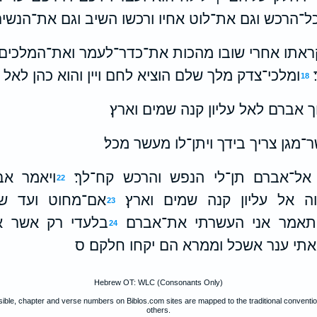
ל־הרכש וגם את־לוט אחיו ורכשו השיב וגם את־הנשים
ראתו אחרי שובו מהכות את־כדר־לעמר ואת־המלכים
ומלכי־צדק מלך שלם הוציא לחם ויין והוא כהן לאל על
18
ך אברם לאל עליון קנה שמים וארץ׃
ר־מגן צריך בידך ויתן־לו מעשר מכל׃
אל־אברם תן־לי הנפש והרכש קח־לך׃
ויאמר א
22
וה אל עליון קנה שמים וארץ׃
אם־מחוט ועד שר
23
תאמר אני העשרתי את־אברם׃
בלעדי רק אשר אכ
24
תי ענר אשכל וממרא הם יקחו חלקם׃ ס
Hebrew OT: WLC (Consonants Only)
ible, chapter and verse numbers on Biblos.com sites are mapped to the traditional convent
others.