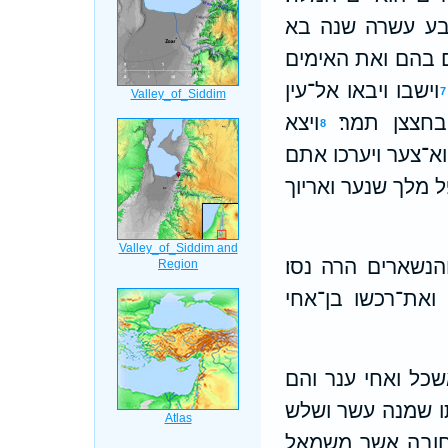
בע עשרה שנה בא
ם בהם ואת האימים
וישבו ויבאו אל־עין
7
חצצן תמר׃
ויצא
8
א־צער ויערכו אתם
 מלך שנער ואריוך
נשארים הרה נסו׃
 ואת־רכשו בן־אחי
שכל ואחי ענר והם
יתו שמנה עשר ושלש
ד־חובה אשר משמאל