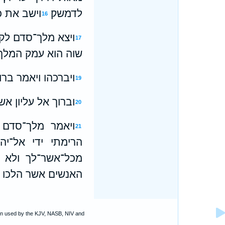
לדמשק׃
וישב את כ
16
ויצא מלך־סדם לק
17
שוה הוא עמק המלך׃
ויברכהו ויאמר ברו
19
וברוך אל עליון אש
20
ויאמר מלך־סדם 
21
הרימתי ידי אל־יה
מכל־אשר־לך ולא 
האנשים אשר הלכו א
ion used by the KJV, NASB, NIV and