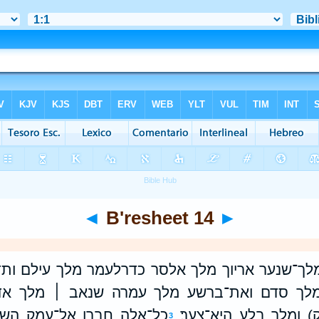
◄
B'resheet 14
►
מלך־שנער אריוך מלך אלסר כדרלעמר מלך עילם ותדע
לך סדם ואת־ברשע מלך עמרה שנאב ׀ מלך אד
ק) ומלך בלע היא־צער׃
כל־אלה חברו אל־עמק השד
3