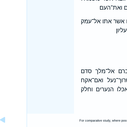
 ואת־העם׃
 אשר אתו אל־עמק
יון׃
ברם אל־מלך סדם
וך־נעל ואם־אקח
לו הנערים וחלק
For comparative study, where poss