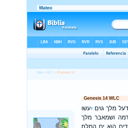
Bible
>
WLC
> B'resheet 14
Genesis 14 WLC
ל מלך גוים׃
עשו
2
מה ושמאבר מלך
ים הוא ים המלח׃