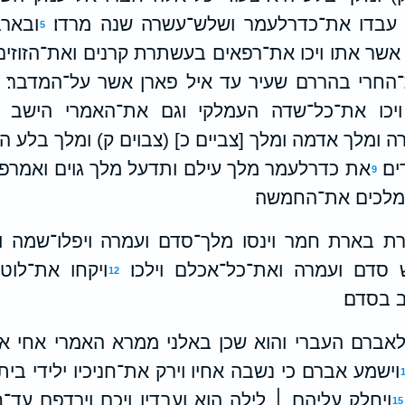
עבדו את־כדרלעמר ושלש־עשרה שנה מרדו׃
ובאר
5
שר אתו ויכו את־רפאים בעשתרת קרנים ואת־הזוזי
החרי בהררם שעיר עד איל פארן אשר על־המדבר׃
כו את־כל־שדה העמלקי וגם את־האמרי הישב ב
 ומלך אדמה ומלך [צביים כ] (צבוים ק) ומלך בלע הו
ם׃
את כדרלעמר מלך עילם ותדעל מלך גוים ואמרפל
9
מלכים את־החמשה׃
 בארת חמר וינסו מלך־סדם ועמרה ויפלו־שמה וה
 סדם ועמרה ואת־כל־אכלם וילכו׃
ויקחו את־לוט
12
ב בסדם׃
 לאברם העברי והוא שכן באלני ממרא האמרי אחי א
וישמע אברם כי נשבה אחיו וירק את־חניכיו ילידי ב
ויחלק עליהם ׀ לילה הוא ועבדיו ויכם וירדפם ע
15