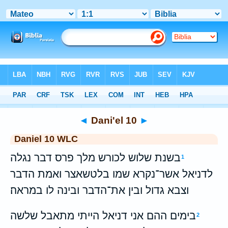
Bible
>
WLC
> Dani'el 10
◄
Dani'el 10
►
Daniel 10 WLC
בשנת שלוש לכורש מלך פרס דבר נגלה
1
לדניאל אשר־נקרא שמו בלטשאצר ואמת הדבר
וצבא גדול ובין את־הדבר ובינה לו במראה׃
בימים ההם אני דניאל הייתי מתאבל שלשה
2