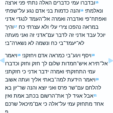
ובדברו עמי כדברים האלה נתתי פני ארצה
15
ונאלמתי׃
והנה כדמות בני אדם נגע על־שפתי
16
ואפתח־פי ואדברה ואמרה אל־העמד לנגדי אדני
במראה נהפכו צירי עלי ולא עצרתי כח׃
והיך
17
יוכל עבד אדני זה לדבר עם־אדני זה ואני מעתה
לא־יעמד־בי כח ונשמה לא נשארה־בי׃
ויסף ויגע־בי כמראה אדם ויחזקני׃
ויאמר
19
18
אל־תירא איש־חמדות שלום לך חזק וחזק וכדברו
עמי התחזקתי ואמרה ידבר אדני כי חזקתני׃
ויאמר הידעת למה־באתי אליך ועתה אשוב
20
להלחם עם־שר פרס ואני יוצא והנה שר־יון בא׃
אבל אגיד לך את־הרשום בכתב אמת ואין
21
אחד מתחזק עמי על־אלה כי אם־מיכאל שרכם׃
פ