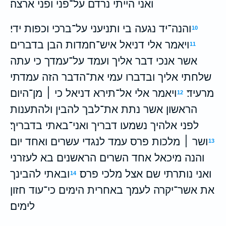
ואני הייתי נרדם על־פני ופני ארצה׃
והנה־יד נגעה בי ותניעני על־ברכי וכפות ידי׃
10
ויאמר אלי דניאל איש־חמדות הבן בדברים
11
אשר אנכי דבר אליך ועמד על־עמדך כי עתה
שלחתי אליך ובדברו עמי את־הדבר הזה עמדתי
מרעיד׃
ויאמר אלי אל־תירא דניאל כי ׀ מן־היום
12
הראשון אשר נתת את־לבך להבין ולהתענות
לפני אלהיך נשמעו דבריך ואני־באתי בדבריך׃
ושר ׀ מלכות פרס עמד לנגדי עשרים ואחד יום
13
והנה מיכאל אחד השרים הראשנים בא לעזרני
ואני נותרתי שם אצל מלכי פרס׃
ובאתי להבינך
14
את אשר־יקרה לעמך באחרית הימים כי־עוד חזון
לימים׃