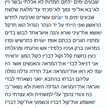
שבעים ימים׃
לחם חמדות לא אכלתי ובשר ויין
3
לא־בא אל־פי וסוך לא־סכתי עד־מלאת שלשת
שבעים ימים׃ פ
וביום עשרים וארבעה לחדש
4
הראשון ואני הייתי על יד הנהר הגדול הוא חדקל׃
ואשא את־עיני וארא והנה איש־אחד לבוש בדים
5
ומתניו חגרים בכתם אופז׃
וגויתו כתרשיש ופניו
6
כמראה ברק ועיניו כלפידי אש וזרעתיו ומרגלתיו
כעין נחשת קלל וקול דבריו כקול המון׃
וראיתי
7
אני דניאל לבדי את־המראה והאנשים אשר היו
עמי לא ראו את־המראה אבל חרדה גדלה נפלה
עליהם ויברחו בהחבא׃
ואני נשארתי לבדי
8
ואראה את־המראה הגדלה הזאת ולא נשאר־בי
כח והודי נהפך עלי למשחית ולא עצרתי כח׃
ואשמע את־קול דבריו וכשמעי את־קול דבריו
9