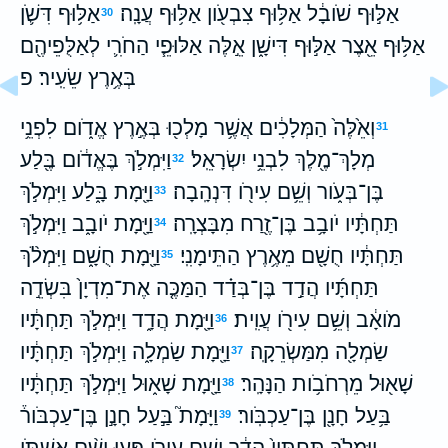
אַלּ֣וּף שֹׁובָ֔ל אַלּ֥וּף צִבְעֹ֖ון אַלּ֥וּף עֲנָֽה׃
אַלּ֥וּף דִּשֹׁ֛ן
30
אַלּ֥וּף אֵ֖צֶר אַלּ֣וּף דִּישָׁ֑ן אֵ֣לֶּה אַלּוּפֵ֧י הַחֹרִ֛י לְאַלֻּפֵיהֶ֖ם
בְּאֶ֥רֶץ שֵׂעִֽיר׃ פ
וְאֵ֙לֶּה֙ הַמְּלָכִ֔ים אֲשֶׁ֥ר מָלְכ֖וּ בְּאֶ֣רֶץ אֱדֹ֑ום לִפְנֵ֥י
31
מְלָךְ־מֶ֖לֶךְ לִבְנֵ֥י יִשְׂרָאֵֽל׃
וַיִּמְלֹ֣ךְ בֶּאֱדֹ֔ום בֶּ֖לַע
32
בֶּן־בְּעֹ֑ור וְשֵׁ֥ם עִירֹ֖ו דִּנְהָֽבָה׃
וַיָּ֖מָת בָּ֑לַע וַיִּמְלֹ֣ךְ
33
תַּחְתָּ֔יו יֹובָ֥ב בֶּן־זֶ֖רַח מִבָּצְרָֽה׃
וַיָּ֖מָת יֹובָ֑ב וַיִּמְלֹ֣ךְ
34
תַּחְתָּ֔יו חֻשָׁ֖ם מֵאֶ֥רֶץ הַתֵּימָנִֽי׃
וַיָּ֖מָת חֻשָׁ֑ם וַיִּמְלֹ֨ךְ
35
תַּחְתָּ֜יו הֲדַ֣ד בֶּן־בְּדַ֗ד הַמַּכֶּ֤ה אֶת־מִדְיָן֙ בִּשְׂדֵ֣ה
מֹואָ֔ב וְשֵׁ֥ם עִירֹ֖ו עֲוִֽית׃
וַיָּ֖מָת הֲדָ֑ד וַיִּמְלֹ֣ךְ תַּחְתָּ֔יו
36
שַׂמְלָ֖ה מִמַּשְׂרֵקָֽה׃
וַיָּ֖מָת שַׂמְלָ֑ה וַיִּמְלֹ֣ךְ תַּחְתָּ֔יו
37
שָׁא֖וּל מֵרְחֹבֹ֥ות הַנָּהָֽר׃
וַיָּ֖מָת שָׁא֑וּל וַיִּמְלֹ֣ךְ תַּחְתָּ֔יו
38
בַּ֥עַל חָנָ֖ן בֶּן־עַכְבֹּֽור׃
וַיָּמָת֮ בַּ֣עַל חָנָ֣ן בֶּן־עַכְבֹּור֒
39
וַיִּמְלֹ֤ךְ תַּחְתָּיו֙ הֲדַ֔ר וְשֵׁ֥ם עִירֹ֖ו פָּ֑עוּ וְשֵׁ֨ם אִשְׁתֹּ֤ו