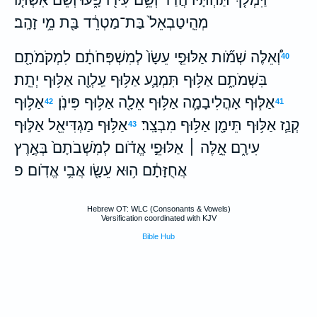
מְהֵֽיטַבְאֵל֙ בַּת־מַטְרֵ֔ד בַּ֖ת מֵ֥י זָהָֽב׃
וְ֠אֵלֶּה שְׁמֹ֞ות אַלּוּפֵ֤י עֵשָׂו֙ לְמִשְׁפְּחֹתָ֔ם לִמְקֹמֹתָ֖ם
40
בִּשְׁמֹתָ֑ם אַלּ֥וּף תִּמְנָ֛ע אַלּ֥וּף עַֽלְוָ֖ה אַלּ֥וּף יְתֵֽת׃
אַלּ֧וּף אָהֳלִיבָמָ֛ה אַלּ֥וּף אֵלָ֖ה אַלּ֥וּף פִּינֹֽן׃
אַלּ֥וּף
42
41
קְנַ֛ז אַלּ֥וּף תֵּימָ֖ן אַלּ֥וּף מִבְצָֽר׃
אַלּ֥וּף מַגְדִּיאֵ֖ל אַלּ֣וּף
43
עִירָ֑ם אֵ֣לֶּה ׀ אַלּוּפֵ֣י אֱדֹ֗ום לְמֹֽשְׁבֹתָם֙ בְּאֶ֣רֶץ
אֲחֻזָּתָ֔ם ה֥וּא עֵשָׂ֖ו אֲבִ֥י אֱדֹֽום׃ פ
Hebrew OT: WLC (Consonants & Vowels)
Versification coordinated with KJV
Bible Hub