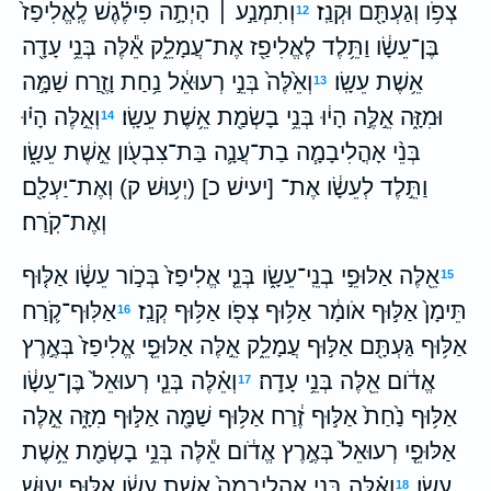
צְפֹ֥ו וְגַעְתָּ֖ם וּקְנַֽז׃
וְתִמְנַ֣ע ׀ הָיְתָ֣ה פִילֶ֗גֶשׁ לֶֽאֱלִיפַז֙
12
בֶּן־עֵשָׂ֔ו וַתֵּ֥לֶד לֶאֱלִיפַ֖ז אֶת־עֲמָלֵ֑ק אֵ֕לֶּה בְּנֵ֥י עָדָ֖ה
אֵ֥שֶׁת עֵשָֽׂו׃
וְאֵ֙לֶּה֙ בְּנֵ֣י רְעוּאֵ֔ל נַ֥חַת וָזֶ֖רַח שַׁמָּ֣ה
13
וּמִזָּ֑ה אֵ֣לֶּ֣ה הָי֔וּ בְּנֵ֥י בָשְׂמַ֖ת אֵ֥שֶׁת עֵשָֽׂו׃
וְאֵ֣לֶּה הָי֗וּ
14
בְּנֵ֨י אָהֳלִיבָמָ֧ה בַת־עֲנָ֛ה בַּת־צִבְעֹ֖ון אֵ֣שֶׁת עֵשָׂ֑ו
וַתֵּ֣לֶד לְעֵשָׂ֔ו אֶת־ [יעישׁ כ] (יְע֥וּשׁ ק) וְאֶת־יַעְלָ֖ם
וְאֶת־קֹֽרַח׃
אֵ֖לֶּה אַלּוּפֵ֣י בְנֵֽי־עֵשָׂ֑ו בְּנֵ֤י אֱלִיפַז֙ בְּכֹ֣ור עֵשָׂ֔ו אַלּ֤וּף
15
תֵּימָן֙ אַלּ֣וּף אֹומָ֔ר אַלּ֥וּף צְפֹ֖ו אַלּ֥וּף קְנַֽז׃
אַלּֽוּף־קֹ֛רַח
16
אַלּ֥וּף גַּעְתָּ֖ם אַלּ֣וּף עֲמָלֵ֑ק אֵ֣לֶּה אַלּוּפֵ֤י אֱלִיפַז֙ בְּאֶ֣רֶץ
אֱדֹ֔ום אֵ֖לֶּה בְּנֵ֥י עָדָֽה׃
וְאֵ֗לֶּה בְּנֵ֤י רְעוּאֵל֙ בֶּן־עֵשָׂ֔ו
17
אַלּ֥וּף נַ֙חַת֙ אַלּ֣וּף זֶ֔רַח אַלּ֥וּף שַׁמָּ֖ה אַלּ֣וּף מִזָּ֑ה אֵ֣לֶּה
אַלּוּפֵ֤י רְעוּאֵל֙ בְּאֶ֣רֶץ אֱדֹ֔ום אֵ֕לֶּה בְּנֵ֥י בָשְׂמַ֖ת אֵ֥שֶׁת
עֵשָֽׂו׃
וְאֵ֗לֶּה בְּנֵ֤י אָהֳלִֽיבָמָה֙ אֵ֣שֶׁת עֵשָׂ֔ו אַלּ֥וּף יְע֛וּשׁ
18