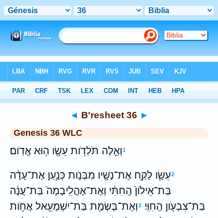
Bible
>
WLC
> B'resheet 36
◄
B'resheet 36
►
Genesis 36 WLC
וְאֵ֛לֶּה תֹּלְדֹ֥ות עֵשָׂ֖ו ה֥וּא אֱדֹֽום׃
1
עֵשָׂ֛ו לָקַ֥ח אֶת־נָשָׁ֖יו מִבְּנֹ֣ות כְּנָ֑עַן אֶת־עָדָ֗ה
2
בַּת־אֵילֹון֙ הַֽחִתִּ֔י וְאֶת־אָהֳלִֽיבָמָה֙ בַּת־עֲנָ֔ה
בַּת־צִבְעֹ֖ון הַֽחִוִּֽי׃
וְאֶת־בָּשְׂמַ֥ת בַּת־יִשְׁמָעֵ֖אל אֲחֹ֥ות
3