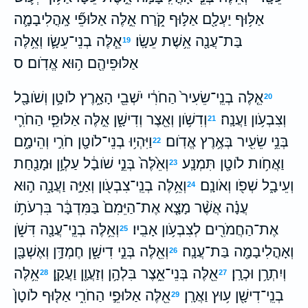
אַלּ֥וּף יַעְלָ֖ם אַלּ֣וּף קֹ֑רַח אֵ֣לֶּה אַלּוּפֵ֞י אָֽהֳלִיבָמָ֛ה
בַּת־עֲנָ֖ה אֵ֥שֶׁת עֵשָֽׂו׃
אֵ֧לֶּה בְנֵי־עֵשָׂ֛ו וְאֵ֥לֶּה
19
אַלּוּפֵיהֶ֖ם ה֥וּא אֱדֹֽום׃ ס
אֵ֤לֶּה בְנֵֽי־שֵׂעִיר֙ הַחֹרִ֔י יֹשְׁבֵ֖י הָאָ֑רֶץ לֹוטָ֥ן וְשֹׁובָ֖ל
20
וְצִבְעֹ֥ון וַעֲנָֽה׃
וְדִשֹׁ֥ון וְאֵ֖צֶר וְדִישָׁ֑ן אֵ֣לֶּה אַלּוּפֵ֧י הַחֹרִ֛י
21
בְּנֵ֥י שֵׂעִ֖יר בְּאֶ֥רֶץ אֱדֹֽום׃
וַיִּהְי֥וּ בְנֵי־לֹוטָ֖ן חֹרִ֣י וְהֵימָ֑ם
22
וַאֲחֹ֥ות לֹוטָ֖ן תִּמְנָֽע׃
וְאֵ֙לֶּה֙ בְּנֵ֣י שֹׁובָ֔ל עַלְוָ֥ן וּמָנַ֖חַת
23
וְעֵיבָ֑ל שְׁפֹ֖ו וְאֹונָֽם׃
וְאֵ֥לֶּה בְנֵֽי־צִבְעֹ֖ון וְאַיָּ֣ה וַעֲנָ֑ה ה֣וּא
24
עֲנָ֗ה אֲשֶׁ֨ר מָצָ֤א אֶת־הַיֵּמִם֙ בַּמִּדְבָּ֔ר בִּרְעֹתֹ֥ו
אֶת־הַחֲמֹרִ֖ים לְצִבְעֹ֥ון אָבִֽיו׃
וְאֵ֥לֶּה בְנֵֽי־עֲנָ֖ה דִּשֹׁ֑ן
25
וְאָהֳלִיבָמָ֖ה בַּת־עֲנָֽה׃
וְאֵ֖לֶּה בְּנֵ֣י דִישָׁ֑ן חֶמְדָּ֥ן וְאֶשְׁבָּ֖ן
26
וְיִתְרָ֥ן וּכְרָֽן׃
אֵ֖לֶּה בְּנֵי־אֵ֑צֶר בִּלְהָ֥ן וְזַעֲוָ֖ן וַעֲקָֽן׃
אֵ֥לֶּה
28
27
בְנֵֽי־דִישָׁ֖ן ע֥וּץ וַאֲרָֽן׃
אֵ֖לֶּה אַלּוּפֵ֣י הַחֹרִ֑י אַלּ֤וּף לֹוטָן֙
29