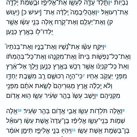
נְבָיֹֽות׃
וַתֵּ֧לֶד עָדָ֛ה לְעֵשָׂ֖ו אֶת־אֱלִיפָ֑ז וּבָ֣שְׂמַ֔ת יָלְדָ֖ה
4
אֶת־רְעוּאֵֽל׃
וְאָהֳלִֽיבָמָה֙ יָֽלְדָ֔ה אֶת־ [יעישׁ כ] (יְע֥וּשׁ
5
ק) וְאֶת־יַעְלָ֖ם וְאֶת־קֹ֑רַח אֵ֚לֶּה בְּנֵ֣י עֵשָׂ֔ו אֲשֶׁ֥ר
יֻלְּדוּ־לֹ֖ו בְּאֶ֥רֶץ כְּנָֽעַן׃
וַיִּקַּ֣ח עֵשָׂ֡ו אֶת־נָ֠שָׁיו וְאֶת־בָּנָ֣יו וְאֶת־בְּנֹתָיו֮
6
וְאֶת־כָּל־נַפְשֹׁ֣ות בֵּיתֹו֒ וְאֶת־מִקְנֵ֣הוּ וְאֶת־כָּל־בְּהֶמְתֹּ֗ו
וְאֵת֙ כָּל־קִנְיָנֹ֔ו אֲשֶׁ֥ר רָכַ֖שׁ בְּאֶ֣רֶץ כְּנָ֑עַן וַיֵּ֣לֶךְ אֶל־אֶ֔רֶץ
מִפְּנֵ֖י יַעֲקֹ֥ב אָחִֽיו׃
כִּֽי־הָיָ֧ה רְכוּשָׁ֛ם רָ֖ב מִשֶּׁ֣בֶת יַחְדָּ֑ו
7
וְלֹ֨א יָֽכְלָ֜ה אֶ֤רֶץ מְגֽוּרֵיהֶם֙ לָשֵׂ֣את אֹתָ֔ם מִפְּנֵ֖י
מִקְנֵיהֶֽם׃
וַיֵּ֤שֶׁב עֵשָׂו֙ בְּהַ֣ר שֵׂעִ֔יר עֵשָׂ֖ו ה֥וּא אֱדֹֽום׃
8
וְאֵ֛לֶּה תֹּלְדֹ֥ות עֵשָׂ֖ו אֲבִ֣י אֱדֹ֑ום בְּהַ֖ר שֵׂעִֽיר׃
אֵ֖לֶּה
10
9
שְׁמֹ֣ות בְּנֵֽי־עֵשָׂ֑ו אֱלִיפַ֗ז בֶּן־עָדָה֙ אֵ֣שֶׁת עֵשָׂ֔ו רְעוּאֵ֕ל
בֶּן־בָּשְׂמַ֖ת אֵ֥שֶׁת עֵשָֽׂו׃
וַיִּהְי֖וּ בְּנֵ֣י אֱלִיפָ֑ז תֵּימָ֣ן אֹומָ֔ר
11