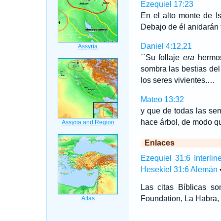
Ezequiel 17:23
En el alto monte de Is
Debajo de él anidarán 
Daniel 4:12,21
``Su follaje
era
hermos
sombra las bestias del
los seres vivientes.…
Mateo 13:32
y que de todas las sem
hace árbol, de modo
Enlaces
Ezequiel 31:6 Interlin
Hesekiel 31:6 Alemán
Las citas Bíblicas 
Foundation, La Habra, 