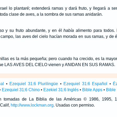
rael lo plantaré; extenderá ramas y dará fruto, y llegará a s
toda clase de aves, a la sombra de sus ramas anidarán.
o y su fruto abundante, y en él
había
alimento para todos. 
 campo, las aves del cielo hacían morada en sus ramas, y de 
illas es la más pequeña; pero cuando ha crecido, es la mayor 
 que LAS AVES DEL CIELO vienen y ANIDAN EN SUS RAMAS.
eal
•
Ezequiel 31:6 Plurilingüe
•
Ezequiel 31:6 Español
•
Éz
•
Ezequiel 31:6 Chino
•
Ezekiel 31:6 Inglés
•
Bible Apps
•
Bible
son tomadas de La Biblia de las Américas © 1986, 1995,
Calif,
http://www.lockman.org
. Usadas con permiso.