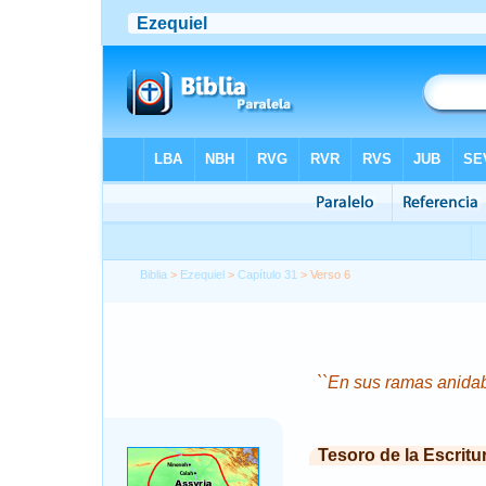
Biblia
>
Ezequiel
>
Capítulo 31
> Verso 6
``En sus ramas anidaba
Tesoro de la Escritu