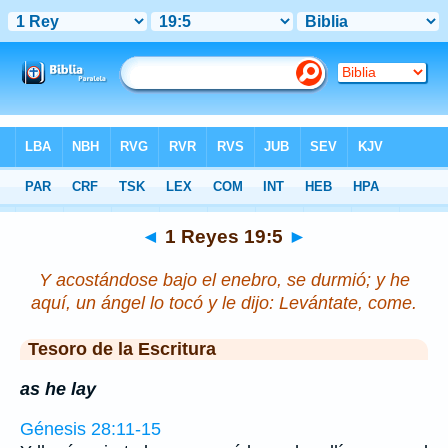
Biblia
>
1 Reyes
>
Capítulo 19
> Verso 5
◄
1 Reyes 19:5
►
Y acostándose bajo el enebro, se durmió; y he
aquí, un ángel lo tocó y le dijo: Levántate, come.
Tesoro de la Escritura
as he lay
Génesis 28:11-15